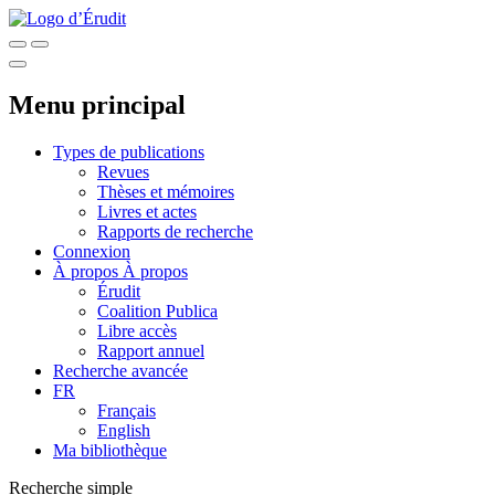
Menu principal
Types de publications
Revues
Thèses et mémoires
Livres et actes
Rapports de recherche
Connexion
À propos
À propos
Érudit
Coalition Publica
Libre accès
Rapport annuel
Recherche avancée
FR
Français
English
Ma bibliothèque
Recherche simple