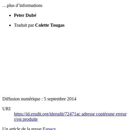
…plus d’informations
Peter Dubé
Traduit par
Colette Tougas
Diffusion numérique : 5 septembre 2014
URI
https://id.erudit.org/iderudit/72471ac
adresse copiée
une erreur
s'est produite
Un article de la revue
Espace