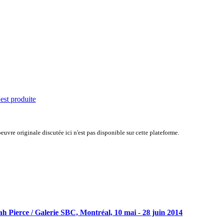
'est produite
uvre originale discutée ici n'est pas disponible sur cette plateforme.
rah Pierce / Galerie SBC, Montréal, 10 mai - 28 juin 2014