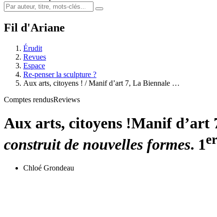
Fil d'Ariane
Érudit
Revues
Espace
Re-penser la sculpture ?
Aux arts, citoyens ! / Manif d’art 7, La Biennale …
Comptes rendus
Reviews
Aux arts, citoyens !
Manif d’art 
e
construit de nouvelles formes
. 1
Chloé Grondeau