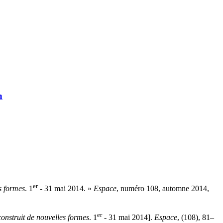
n
er
s formes
. 1
- 31 mai 2014. »
Espace
, numéro 108, automne 2014,
er
construit de nouvelles formes
. 1
- 31 mai 2014].
Espace
, (108), 81–