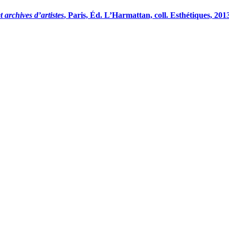
 archives d’artistes
, Paris, Éd. L’Harmattan, coll. Esthétiques, 2013