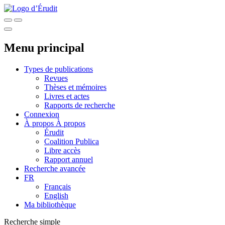
Menu principal
Types de publications
Revues
Thèses et mémoires
Livres et actes
Rapports de recherche
Connexion
À propos
À propos
Érudit
Coalition Publica
Libre accès
Rapport annuel
Recherche avancée
FR
Français
English
Ma bibliothèque
Recherche simple