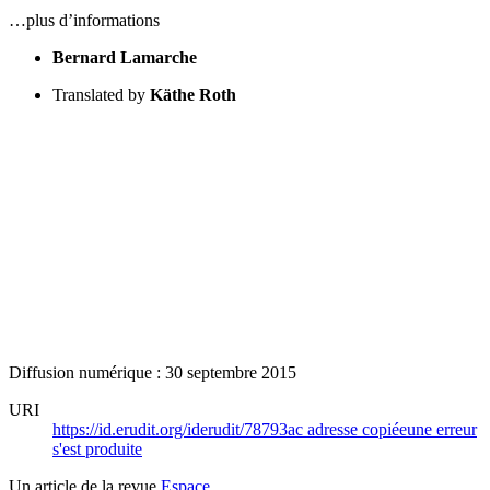
…plus d’informations
Bernard Lamarche
Translated by
Käthe Roth
Diffusion numérique : 30 septembre 2015
URI
https://id.erudit.org/iderudit/78793ac
adresse copiée
une erreur
s'est produite
Un article de la revue
Espace