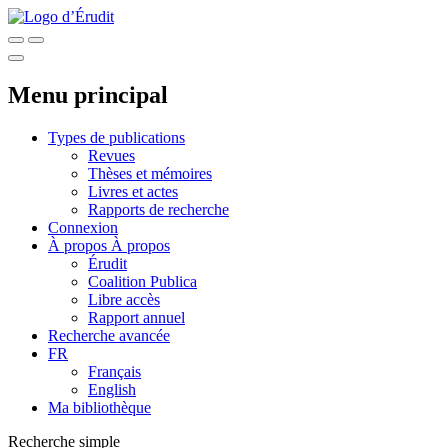
Menu principal
Types de publications
Revues
Thèses et mémoires
Livres et actes
Rapports de recherche
Connexion
À propos
À propos
Érudit
Coalition Publica
Libre accès
Rapport annuel
Recherche avancée
FR
Français
English
Ma bibliothèque
Recherche simple