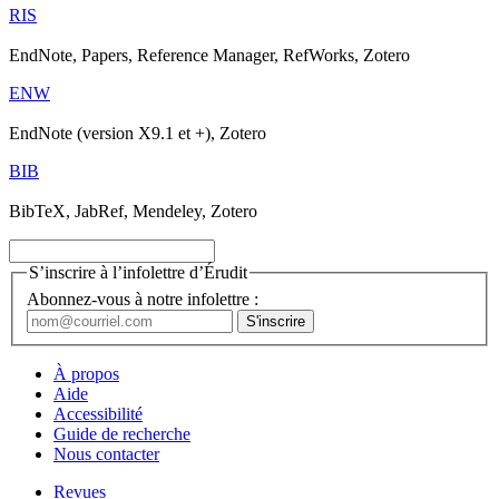
RIS
EndNote, Papers, Reference Manager, RefWorks, Zotero
ENW
EndNote (version X9.1 et +), Zotero
BIB
BibTeX, JabRef, Mendeley, Zotero
S’inscrire à l’infolettre d’Érudit
Abonnez-vous à notre infolettre :
À propos
Aide
Accessibilité
Guide de recherche
Nous contacter
Revues