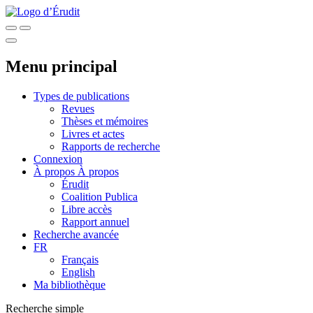
Menu principal
Types de publications
Revues
Thèses et mémoires
Livres et actes
Rapports de recherche
Connexion
À propos
À propos
Érudit
Coalition Publica
Libre accès
Rapport annuel
Recherche avancée
FR
Français
English
Ma bibliothèque
Recherche simple