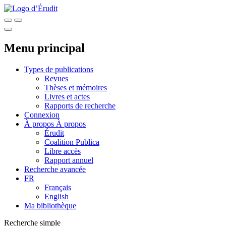
Menu principal
Types de publications
Revues
Thèses et mémoires
Livres et actes
Rapports de recherche
Connexion
À propos
À propos
Érudit
Coalition Publica
Libre accès
Rapport annuel
Recherche avancée
FR
Français
English
Ma bibliothèque
Recherche simple