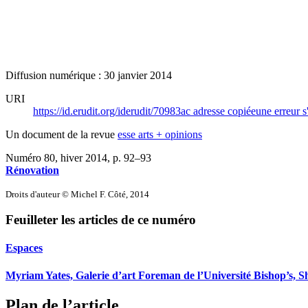
Diffusion numérique : 30 janvier 2014
URI
https://id.erudit.org/iderudit/70983ac
adresse copiée
une erreur s
Un document de la revue
esse arts + opinions
Numéro 80, hiver 2014
, p. 92–93
Rénovation
Droits d'auteur © Michel F. Côté, 2014
Feuilleter les articles de ce numéro
Espaces
Myriam Yates, Galerie d’art Foreman de l’Université Bishop’s, 
Plan de l’article