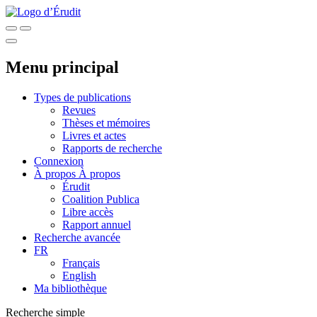
Menu principal
Types de publications
Revues
Thèses et mémoires
Livres et actes
Rapports de recherche
Connexion
À propos
À propos
Érudit
Coalition Publica
Libre accès
Rapport annuel
Recherche avancée
FR
Français
English
Ma bibliothèque
Recherche simple