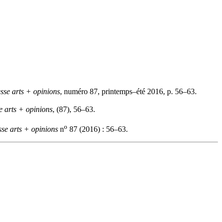
esse arts + opinions
, numéro 87, printemps–été 2016, p. 56–63.
e arts + opinions
, (87), 56–63.
o
sse arts + opinions
n
87 (2016) : 56–63.