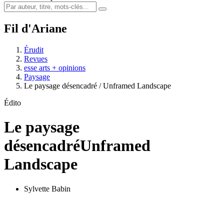
Fil d'Ariane
Érudit
Revues
esse arts + opinions
Paysage
Le paysage désencadré / Unframed Landscape
Édito
Le paysage
désencadré
Unframed
Landscape
Sylvette Babin