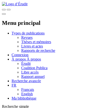
Menu principal
Types de publications
Revues
Thèses et mémoires
Livres et actes
Rapports de recherche
Connexion
À propos
À propos
Érudit
Coalition Publica
Libre accès
Rapport annuel
Recherche avancée
FR
Français
English
Ma bibliothèque
Recherche simple