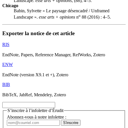
Landscape.
esse arts + opinions
, (88), 4–5.
Chicago
Babin, Sylvette « Le paysage désencadré / Unframed
o
Landscape ».
esse arts + opinions
n
88 (2016) : 4–5.
Exporter la notice de cet article
RIS
EndNote, Papers, Reference Manager, RefWorks, Zotero
ENW
EndNote (version X9.1 et +), Zotero
BIB
BibTeX, JabRef, Mendeley, Zotero
S’inscrire à l’infolettre d’Érudit
Abonnez-vous à notre infolettre :