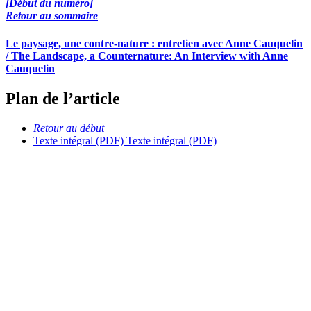
[Début du numéro]
Retour au sommaire
Le paysage, une contre-nature : entretien avec Anne Cauquelin
/ The Landscape, a Counternature: An Interview with Anne
Cauquelin
Plan de l’article
Retour au début
Texte intégral (PDF)
Texte intégral (PDF)