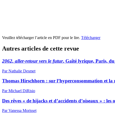
Veuillez télécharger l’article en PDF pour le lire.
Télécharger
Autres articles de cette revue
2062, aller-retour vers le futur
, Gaîté lyrique, Paris, du
Par Nathalie Desmet
Thomas Hirschhorn : sur l’hyperconsommation et la
Par Michael DiRisio
Des rêves « de hijacks et d’accidents d’oiseaux » : le
Par Vanessa Morisset