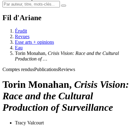
Fil d'Ariane
Érudit
Revues
Esse arts + opinions
Eau
Torin Monahan,
Crisis Vision: Race and the Cultural
Production of …
Comptes rendus
Publications
Reviews
Torin Monahan,
Crisis Vision:
Race and the Cultural
Production of Surveillance
Tracy Valcourt