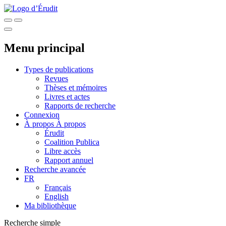
Menu principal
Types de publications
Revues
Thèses et mémoires
Livres et actes
Rapports de recherche
Connexion
À propos
À propos
Érudit
Coalition Publica
Libre accès
Rapport annuel
Recherche avancée
FR
Français
English
Ma bibliothèque
Recherche simple