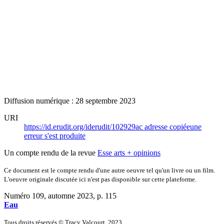
Diffusion numérique : 28 septembre 2023
URI
https://id.erudit.org/iderudit/102929ac
adresse copiée
une
erreur s'est produite
Un compte rendu de la revue
Esse arts + opinions
Ce document est le compte rendu d'une autre oeuvre tel qu'un livre ou un film.
L'oeuvre originale discutée ici n'est pas disponible sur cette plateforme.
Numéro 109, automne 2023
, p. 115
Eau
Tous droits réservés © Tracy Valcourt, 2023