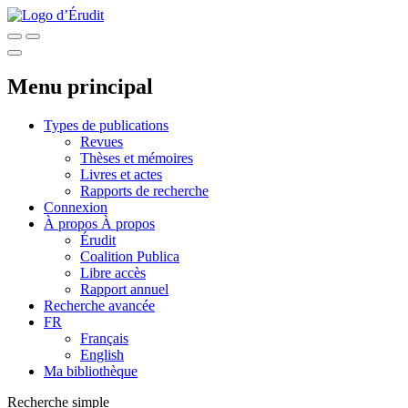
Menu principal
Types de publications
Revues
Thèses et mémoires
Livres et actes
Rapports de recherche
Connexion
À propos
À propos
Érudit
Coalition Publica
Libre accès
Rapport annuel
Recherche avancée
FR
Français
English
Ma bibliothèque
Recherche simple