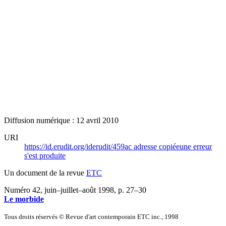
Diffusion numérique : 12 avril 2010
URI
https://id.erudit.org/iderudit/459ac
adresse copiée
une erreur
s'est produite
Un document de la revue
ETC
Numéro 42, juin–juillet–août 1998
, p. 27–30
Le morbide
Tous droits réservés © Revue d'art contemporain ETC inc., 1998