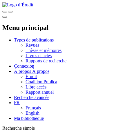
Menu principal
Types de publications
Revues
Thèses et mémoires
Livres et actes
Rapports de recherche
Connexion
À propos
À propos
Érudit
Coalition Publica
Libre accès
Rapport annuel
Recherche avancée
FR
Français
English
Ma bibliothèque
Recherche simple