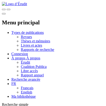
Menu principal
Types de publications
Revues
Thèses et mémoires
Livres et actes
Rapports de recherche
Connexion
À propos
À propos
Érudit
Coalition Publica
Libre accès
Rapport annuel
Recherche avancée
FR
Français
English
Ma bibliothèque
Recherche simple