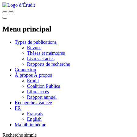
Menu principal
Types de publications
Revues
Thèses et mémoires
Livres et actes
Rapports de recherche
Connexion
À propos
À propos
Érudit
Coalition Publica
Libre accès
Rapport annuel
Recherche avancée
FR
Français
English
Ma bibliothèque
Recherche simple