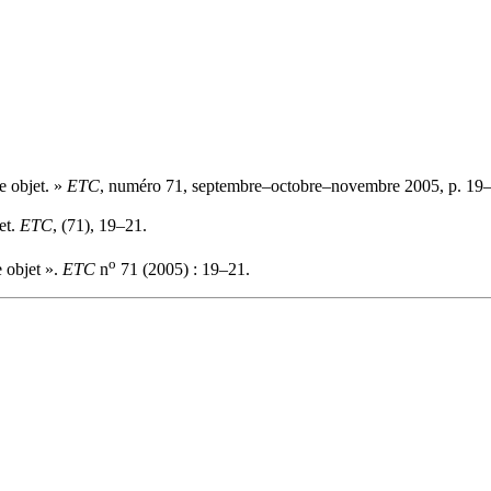
e objet. »
ETC
, numéro 71, septembre–octobre–novembre 2005, p. 19
et.
ETC
, (71), 19–21.
o
e objet ».
ETC
n
71 (2005) : 19–21.