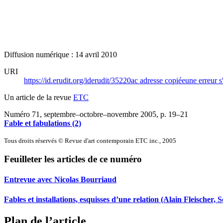
Diffusion numérique : 14 avril 2010
URI
https://id.erudit.org/iderudit/35220ac
adresse copiée
une erreur s
Un article de la revue
ETC
Numéro 71, septembre–octobre–novembre 2005
, p. 19–21
Fable et fabulations (2)
Tous droits réservés © Revue d'art contemporain ETC inc., 2005
Feuilleter les articles de ce numéro
Entrevue avec Nicolas Bourriaud
Fables et installations, esquisses d’une relation (Alain Fleische
Plan de l’article