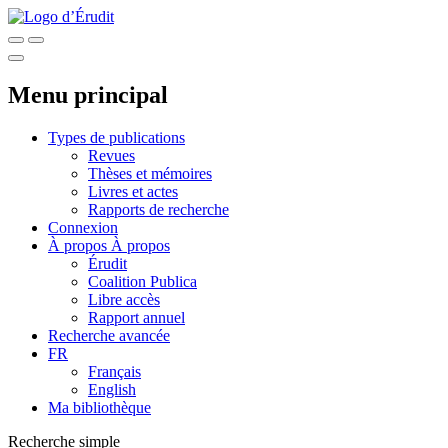
Menu principal
Types de publications
Revues
Thèses et mémoires
Livres et actes
Rapports de recherche
Connexion
À propos
À propos
Érudit
Coalition Publica
Libre accès
Rapport annuel
Recherche avancée
FR
Français
English
Ma bibliothèque
Recherche simple