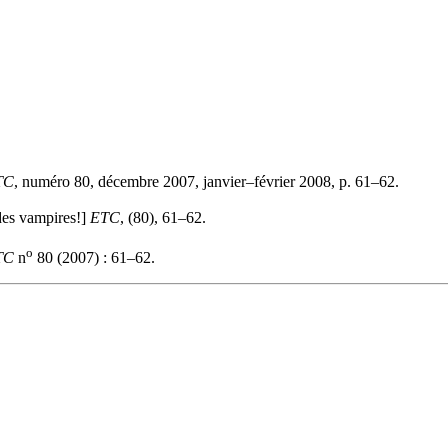
TC
, numéro 80, décembre 2007, janvier–février 2008, p. 61–62.
 des vampires!]
ETC
, (80), 61–62.
o
TC
n
80 (2007) : 61–62.