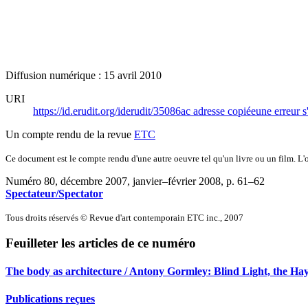
Diffusion numérique : 15 avril 2010
URI
https://id.erudit.org/iderudit/35086ac
adresse copiée
une erreur s
Un compte rendu de la revue
ETC
Ce document est le compte rendu d'une autre oeuvre tel qu'un livre ou un film. L'oe
Numéro 80, décembre 2007, janvier–février 2008
, p. 61–62
Spectateur/Spectator
Tous droits réservés © Revue d'art contemporain ETC inc., 2007
Feuilleter les articles de ce numéro
The body as architecture / Antony Gormley: Blind Light, the H
Publications reçues