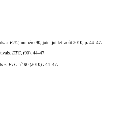
als. »
ETC
, numéro 90, juin–juillet–août 2010, p. 44–47.
tivals.
ETC
, (90), 44–47.
o
ls ».
ETC
n
90 (2010) : 44–47.