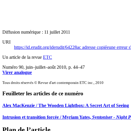
Diffusion numérique : 11 juillet 2011
URI
https://id.erudit.org/iderudit/64228ac
adresse copiée
une erreur s
Un article de la revue
ETC
Numéro 90, juin–juillet–août 2010
, p. 44–47
Virer analogue
Tous droits réservés © Revue d'art contemporain ETC inc., 2010
Feuilleter les articles de ce numéro
Alex MacKenzie / The Wooden Lightbox: A Secret Art of Seeing
Intrusion et transition forcée / Myriam Yates,
Syntoniser - Night 
Plan de l’article