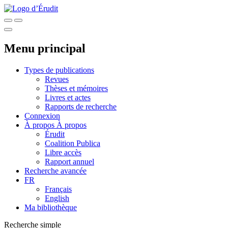
Menu principal
Types de publications
Revues
Thèses et mémoires
Livres et actes
Rapports de recherche
Connexion
À propos
À propos
Érudit
Coalition Publica
Libre accès
Rapport annuel
Recherche avancée
FR
Français
English
Ma bibliothèque
Recherche simple