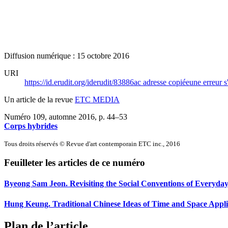
Diffusion numérique : 15 octobre 2016
URI
https://id.erudit.org/iderudit/83886ac
adresse copiée
une erreur s
Un article de la revue
ETC MEDIA
Numéro 109, automne 2016
, p. 44–53
Corps hybrides
Tous droits réservés © Revue d'art contemporain ETC inc., 2016
Feuilleter les articles de ce numéro
Byeong Sam Jeon. Revisiting the Social Conventions of Everyday
Hung Keung. Traditional Chinese Ideas of Time and Space Applie
Plan de l’article