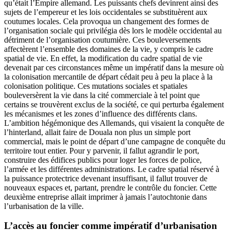
qu’était l’Empire allemand. Les puissants chefs devinrent ainsi des
sujets de l’empereur et les lois occidentales se substituèrent aux
coutumes locales. Cela provoqua un changement des formes de
l’organisation sociale qui privilégia dès lors le modèle occidental au
détriment de l’organisation coutumière. Ces bouleversements
affectèrent l’ensemble des domaines de la vie, y compris le cadre
spatial de vie. En effet, la modification du cadre spatial de vie
devenait par ces circonstances même un impératif dans la mesure où
la colonisation mercantile de départ cédait peu à peu la place à la
colonisation politique. Ces mutations sociales et spatiales
bouleversèrent la vie dans la cité commerciale à tel point que
certains se trouvèrent exclus de la société, ce qui perturba également
les mécanismes et les zones d’influence des différents clans.
L’ambition hégémonique des Allemands, qui visaient la conquête de
l’hinterland, allait faire de Douala non plus un simple port
commercial, mais le point de départ d’une campagne de conquête du
territoire tout entier. Pour y parvenir, il fallut agrandir le port,
construire des édifices publics pour loger les forces de police,
l’armée et les différentes administrations. Le cadre spatial réservé à
la puissance protectrice devenant insuffisant, il fallut trouver de
nouveaux espaces et, partant, prendre le contrôle du foncier. Cette
deuxième entreprise allait imprimer à jamais l’autochtonie dans
l’urbanisation de la ville.
L’accès au foncier comme impératif d’urbanisation