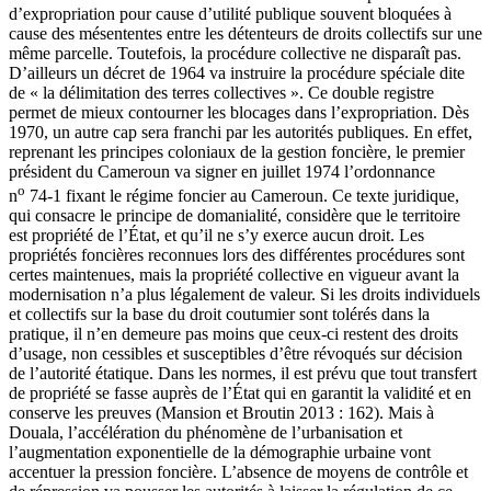
d’expropriation pour cause d’utilité publique souvent bloquées à
cause des mésententes entre les détenteurs de droits collectifs sur une
même parcelle. Toutefois, la procédure collective ne disparaît pas.
D’ailleurs un décret de 1964 va instruire la procédure spéciale dite
de « la délimitation des terres collectives ». Ce double registre
permet de mieux contourner les blocages dans l’expropriation. Dès
1970, un autre cap sera franchi par les autorités publiques. En effet,
reprenant les principes coloniaux de la gestion foncière, le premier
président du Cameroun va signer en juillet 1974 l’ordonnance
o
n
74-1 fixant le régime foncier au Cameroun. Ce texte juridique,
qui consacre le principe de domanialité, considère que le territoire
est propriété de l’État, et qu’il ne s’y exerce aucun droit. Les
propriétés foncières reconnues lors des différentes procédures sont
certes maintenues, mais la propriété collective en vigueur avant la
modernisation n’a plus légalement de valeur. Si les droits individuels
et collectifs sur la base du droit coutumier sont tolérés dans la
pratique, il n’en demeure pas moins que ceux-ci restent des droits
d’usage, non cessibles et susceptibles d’être révoqués sur décision
de l’autorité étatique. Dans les normes, il est prévu que tout transfert
de propriété se fasse auprès de l’État qui en garantit la validité et en
conserve les preuves (Mansion et Broutin 2013 : 162). Mais à
Douala, l’accélération du phénomène de l’urbanisation et
l’augmentation exponentielle de la démographie urbaine vont
accentuer la pression foncière. L’absence de moyens de contrôle et