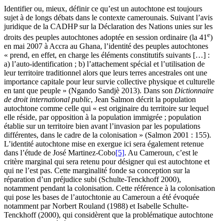
Identifier ou, mieux, définir ce qu’est un autochtone est toujours
sujet à de longs débats dans le contexte camerounais. Suivant l’avis
juridique de la CADHP sur la Déclaration des Nations unies sur les
e
droits des peuples autochtones adoptée en session ordinaire (la 41
)
en mai 2007 à Accra au Ghana, l’identité des peuples autochtones
« prend, en effet, en charge les éléments constitutifs suivants […] :
a) l’auto-identification ; b) l’attachement spécial et l’utilisation de
leur territoire traditionnel alors que leurs terres ancestrales ont une
importance capitale pour leur survie collective physique et culturelle
en tant que peuple » (Ngando Sandjè 2013). Dans son
Dictionnaire
de droit international public
, Jean Salmon décrit la population
autochtone comme celle qui « est originaire du territoire sur lequel
elle réside, par opposition à la population immigrée ; population
établie sur un territoire bien avant l’invasion par les populations
différentes, dans le cadre de la colonisation » (Salmon 2001 : 155).
L’identité autochtone mise en exergue ici sera également retenue
dans l’étude de José Martinez-Cobo
[5]
. Au Cameroun, c’est le
critère marginal qui sera retenu pour désigner qui est autochtone et
qui ne l’est pas. Cette marginalité fonde sa conception sur la
réparation d’un préjudice subi (Schulte-Tenckhoff 2000),
notamment pendant la colonisation. Cette référence à la colonisation
qui pose les bases de l’autochtonie au Cameroun a été évoquée
notamment par Norbert Rouland (1988) et Isabelle Schulte-
Tenckhoff (2000), qui considèrent que la problématique autochtone