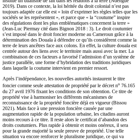
institué un dualisme de fait dans les relations à la terre (Ndengue
2019). Dans ce contexte, la loi héritée du droit colonial n’est pas
toujours adaptée car elle est « loin d’exprimer les règles telles que les
sociétés se les représentent », et parce que « la “coutume” inspire
des régulations dont les plus emblématiques concernent la terre »
(Jean-Luc Piermay cité dans Bignon 2018 : 3). Le droit coutumier
s’est imposé dans le droit foncier moderne au Cameroun grâce à la
détermination des Douala à défendre ce qu’ils considèrent comme la
terre de leurs ancêtres face aux colons. En effet, la culture douala est
centrée autour des liens avec le territoire mais aussi avec la mer. La
combinaison de ces facteurs a favorisé l’admission d’un système de
justice parallèle, une forme d’hybridation des traditions juridiques
dans laquelle la coutume intervient en premier ressort.
Après l’indépendance, les nouvelles autorités instaurent le titre
o
foncier comme seule attestation de propriété par le décret n
76.165
du 27 avril 1976 fixant les conditions de son obtention. Ce titre de
propriété vise à harmoniser les différents mécanismes de
reconnaissance de la propriété foncière déjà en vigueur (Bissou
2021). Mais face à une pression foncière causée par une
augmentation rapide de la population urbaine, les citadins auront
moins recours à ce titre. Il reste alors le certificat d’abandon des
droits coutumiers. Plus rapide à obtenir et moins onéreux, il sera
pour la grande majorité la seule preuve de propriété. Une telle
situation va encore renforcer le pluralisme juridique, ce qui va