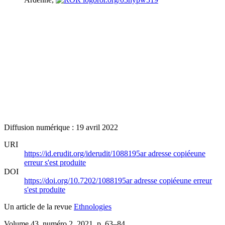
Diffusion numérique : 19 avril 2022
URI
https://id.erudit.org/iderudit/1088195ar
adresse copiée
une
erreur s'est produite
DOI
https://doi.org/10.7202/1088195ar
adresse copiée
une erreur
s'est produite
Un article de la revue
Ethnologies
Volume 43, numéro 2, 2021
, p. 63–84