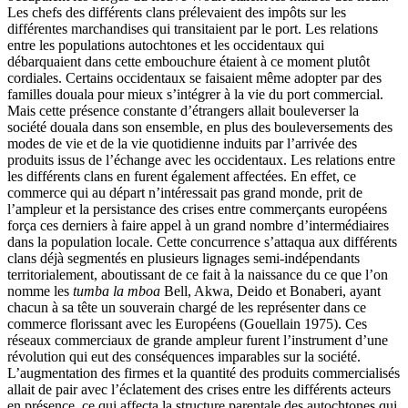
Les chefs des différents clans prélevaient des impôts sur les
différentes marchandises qui transitaient par le port. Les relations
entre les populations autochtones et les occidentaux qui
débarquaient dans cette embouchure étaient à ce moment plutôt
cordiales. Certains occidentaux se faisaient même adopter par des
familles douala pour mieux s’intégrer à la vie du port commercial.
Mais cette présence constante d’étrangers allait bouleverser la
société douala dans son ensemble, en plus des bouleversements des
modes de vie et de la vie quotidienne induits par l’arrivée des
produits issus de l’échange avec les occidentaux. Les relations entre
les différents clans en furent également affectées. En effet, ce
commerce qui au départ n’intéressait pas grand monde, prit de
l’ampleur et la persistance des crises entre commerçants européens
força ces derniers à faire appel à un grand nombre d’intermédiaires
dans la population locale. Cette concurrence s’attaqua aux différents
clans déjà segmentés en plusieurs lignages semi-indépendants
territorialement, aboutissant de ce fait à la naissance du ce que l’on
nomme les
tumba la mboa
Bell, Akwa, Deido et Bonaberi, ayant
chacun à sa tête un souverain chargé de les représenter dans ce
commerce florissant avec les Européens (Gouellain 1975). Ces
réseaux commerciaux de grande ampleur furent l’instrument d’une
révolution qui eut des conséquences imparables sur la société.
L’augmentation des firmes et la quantité des produits commercialisés
allait de pair avec l’éclatement des crises entre les différents acteurs
en présence, ce qui affecta la structure parentale des autochtones qui