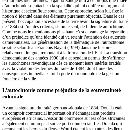
territoriales bien définies. Ngando Sandjè dira à ce propos que l’idée
d’autochtonie se rattache à la spatialité qui lui confère un argument
historique et scientifique soutenu. Cette approche, selon lui, fige la
notion d’identité dans des éléments purement objectifs. Dans le cas
présent, l’occupation ancestrale de la terre avant la signature du traité
de 1884 est l’un des critères, sinon le seul, de l’identité autochtone.
Comme nous le mentionnons plus haut, c’est davantage la réparation
d’un préjudice qu’une identité qui va retenir l’attention des autorités
camerounaises. La généralisation de la thématique de l’autochtonie
se situe selon Jean-François Bayart (1999) dans une histoire
relativement longue, remontant à la formation de l’État. La transition
démocratique des années 1990 lui a cependant permis de s’affirmer,
les autochtones revendiquant dès ce moment leurs intérêts bradés
avec la violation des termes du traité de 1884, dont l’une des
conséquences immédiates fut la perte du monopole de la gestion
foncière de la ville.
L’autochtonie comme préjudice de la souveraineté
coloniale
Avant la signature du traité germano-douala de 1884, Douala était
un comptoir commercial important où s’échangeaient produits
européens et africains. L’essor du commerce sur les côtes africaines
a également eu un impact sur ce port commercial. Les Douala qui
occupaient les berges du fleuve Wouri étaient les maîtres des lieux.