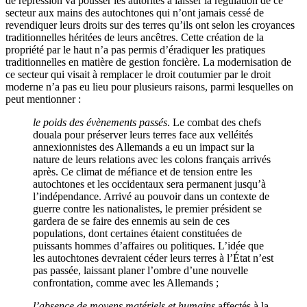
de répression va pousser les autorités à laisser la régulation de ce
secteur aux mains des autochtones qui n’ont jamais cessé de
revendiquer leurs droits sur des terres qu’ils ont selon les croyances
traditionnelles héritées de leurs ancêtres. Cette création de la
propriété par le haut n’a pas permis d’éradiquer les pratiques
traditionnelles en matière de gestion foncière. La modernisation de
ce secteur qui visait à remplacer le droit coutumier par le droit
moderne n’a pas eu lieu pour plusieurs raisons, parmi lesquelles on
peut mentionner :
le poids des évènements passés
. Le combat des chefs
douala pour préserver leurs terres face aux velléités
annexionnistes des Allemands a eu un impact sur la
nature de leurs relations avec les colons français arrivés
après. Ce climat de méfiance et de tension entre les
autochtones et les occidentaux sera permanent jusqu’à
l’indépendance. Arrivé au pouvoir dans un contexte de
guerre contre les nationalistes, le premier président se
gardera de se faire des ennemis au sein de ces
populations, dont certaines étaient constituées de
puissants hommes d’affaires ou politiques. L’idée que
les autochtones devraient céder leurs terres à l’État n’est
pas passée, laissant planer l’ombre d’une nouvelle
confrontation, comme avec les Allemands ;
l’absence de moyens matériels et humains
affectés à la