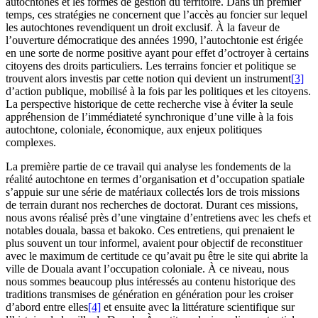
autochtones et les formes de gestion du territoire. Dans un premier
temps, ces stratégies ne concernent que l’accès au foncier sur lequel
les autochtones revendiquent un droit exclusif. À la faveur de
l’ouverture démocratique des années 1990, l’autochtonie est érigée
en une sorte de norme positive ayant pour effet d’octroyer à certains
citoyens des droits particuliers. Les terrains foncier et politique se
trouvent alors investis par cette notion qui devient un instrument
[3]
d’action publique, mobilisé à la fois par les politiques et les citoyens.
La perspective historique de cette recherche vise à éviter la seule
appréhension de l’immédiateté synchronique d’une ville à la fois
autochtone, coloniale, économique, aux enjeux politiques
complexes.
La première partie de ce travail qui analyse les fondements de la
réalité autochtone en termes d’organisation et d’occupation spatiale
s’appuie sur une série de matériaux collectés lors de trois missions
de terrain durant nos recherches de doctorat. Durant ces missions,
nous avons réalisé près d’une vingtaine d’entretiens avec les chefs et
notables douala, bassa et bakoko. Ces entretiens, qui prenaient le
plus souvent un tour informel, avaient pour objectif de reconstituer
avec le maximum de certitude ce qu’avait pu être le site qui abrite la
ville de Douala avant l’occupation coloniale. À ce niveau, nous
nous sommes beaucoup plus intéressés au contenu historique des
traditions transmises de génération en génération pour les croiser
d’abord entre elles
[4]
et ensuite avec la littérature scientifique sur