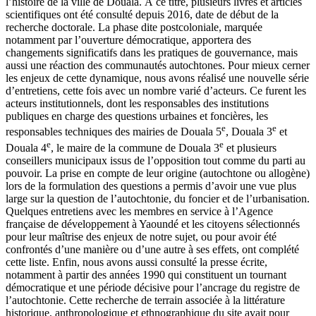
l’histoire de la ville de Douala. À ce titre, plusieurs livres et articles
scientifiques ont été consulté depuis 2016, date de début de la
recherche doctorale. La phase dite postcoloniale, marquée
notamment par l’ouverture démocratique, apportera des
changements significatifs dans les pratiques de gouvernance, mais
aussi une réaction des communautés autochtones. Pour mieux cerner
les enjeux de cette dynamique, nous avons réalisé une nouvelle série
d’entretiens, cette fois avec un nombre varié d’acteurs. Ce furent les
acteurs institutionnels, dont les responsables des institutions
publiques en charge des questions urbaines et foncières, les
e
e
responsables techniques des mairies de Douala 5
, Douala 3
et
e
e
Douala 4
, le maire de la commune de Douala 3
et plusieurs
conseillers municipaux issus de l’opposition tout comme du parti au
pouvoir. La prise en compte de leur origine (autochtone ou allogène)
lors de la formulation des questions a permis d’avoir une vue plus
large sur la question de l’autochtonie, du foncier et de l’urbanisation.
Quelques entretiens avec les membres en service à l’Agence
française de développement à Yaoundé et les citoyens sélectionnés
pour leur maîtrise des enjeux de notre sujet, ou pour avoir été
confrontés d’une manière ou d’une autre à ses effets, ont complété
cette liste. Enfin, nous avons aussi consulté la presse écrite,
notamment à partir des années 1990 qui constituent un tournant
démocratique et une période décisive pour l’ancrage du registre de
l’autochtonie. Cette recherche de terrain associée à la littérature
historique, anthropologique et ethnographique du site avait pour