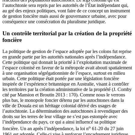
l’autochtonie sera repris par les autorités de l’État indépendant qui,
au gré des enjeux politiques, vont faire de ce concept un instrument
de gestion foncière mais aussi de gouvernance urbaine, avec pour
conséquence une consécration du pluralisme juridique.
Un contrôle territorial par la création de la propriété
foncière
La politique de gestion de l’espace adoptée par les colons fut reprise
en grande partie par les autorités nationales après l’indépendance.
Cette politique qui donnait la priorité à l’exploitation maximale de
l’espace colonisé en faveur de la métropole avait abouti spatialement
à une organisation ségrégationniste de l’espace, surtout en milieu
urbain. Cette politique était portée par une législation foncière
inspirée de l’expérience britannique en Australie, visant à contrôler
les territoires par la création administrative de la propriété (J. Comby
cité par Mansion et Broutin 2013 : 170). Comme nous le verrons
plus bas, le monopole foncier détenu par les autochtones dans la
ville de Douala est un héritage colonial dérivé des usages de
l’autochtonie. La détermination des autochtones à revendiquer des
droits sur les terres de leur village ne s’est pas estompée avec
l’indépendance du pays, ce qui a ainsi influencé sa politique
o
foncière. Un an après l’indépendance, la loi n
61-20 du 27 juin
1961 est adoptée. Celle-ci vise à renforcer l’encadrement juridique