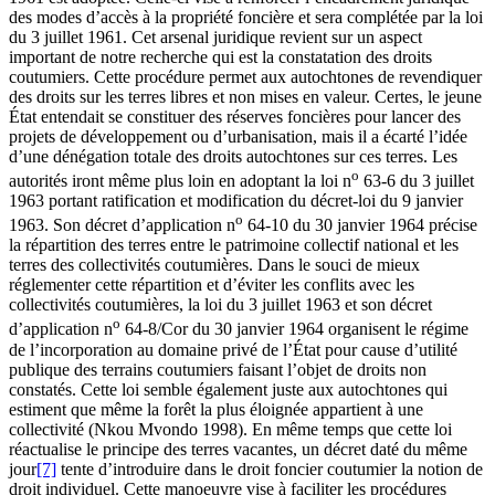
des modes d’accès à la propriété foncière et sera complétée par la loi
du 3 juillet 1961. Cet arsenal juridique revient sur un aspect
important de notre recherche qui est la constatation des droits
coutumiers. Cette procédure permet aux autochtones de revendiquer
des droits sur les terres libres et non mises en valeur. Certes, le jeune
État entendait se constituer des réserves foncières pour lancer des
projets de développement ou d’urbanisation, mais il a écarté l’idée
d’une dénégation totale des droits autochtones sur ces terres. Les
o
autorités iront même plus loin en adoptant la loi n
63-6 du 3 juillet
1963 portant ratification et modification du décret-loi du 9 janvier
o
1963. Son décret d’application n
64-10 du 30 janvier 1964 précise
la répartition des terres entre le patrimoine collectif national et les
terres des collectivités coutumières. Dans le souci de mieux
réglementer cette répartition et d’éviter les conflits avec les
collectivités coutumières, la loi du 3 juillet 1963 et son décret
o
d’application n
64-8/Cor du 30 janvier 1964 organisent le régime
de l’incorporation au domaine privé de l’État pour cause d’utilité
publique des terrains coutumiers faisant l’objet de droits non
constatés. Cette loi semble également juste aux autochtones qui
estiment que même la forêt la plus éloignée appartient à une
collectivité (Nkou Mvondo 1998). En même temps que cette loi
réactualise le principe des terres vacantes, un décret daté du même
jour
[7]
tente d’introduire dans le droit foncier coutumier la notion de
droit individuel. Cette manoeuvre vise à faciliter les procédures