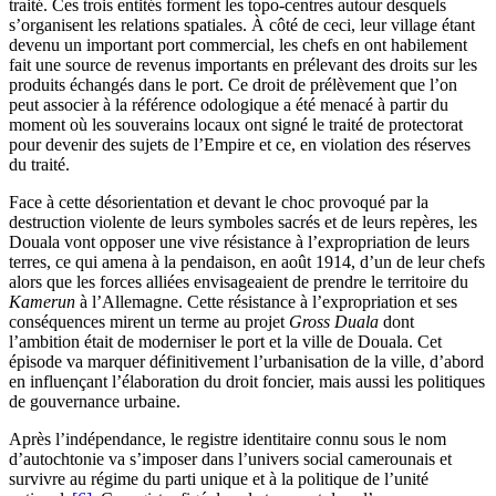
traité. Ces trois entités forment les topo-centres autour desquels
s’organisent les relations spatiales. À côté de ceci, leur village étant
devenu un important port commercial, les chefs en ont habilement
fait une source de revenus importants en prélevant des droits sur les
produits échangés dans le port. Ce droit de prélèvement que l’on
peut associer à la référence odologique a été menacé à partir du
moment où les souverains locaux ont signé le traité de protectorat
pour devenir des sujets de l’Empire et ce, en violation des réserves
du traité.
Face à cette désorientation et devant le choc provoqué par la
destruction violente de leurs symboles sacrés et de leurs repères, les
Douala vont opposer une vive résistance à l’expropriation de leurs
terres, ce qui amena à la pendaison, en août 1914, d’un de leur chefs
alors que les forces alliées envisageaient de prendre le territoire du
Kamerun
à l’Allemagne. Cette résistance à l’expropriation et ses
conséquences mirent un terme au projet
Gross Duala
dont
l’ambition était de moderniser le port et la ville de Douala. Cet
épisode va marquer définitivement l’urbanisation de la ville, d’abord
en influençant l’élaboration du droit foncier, mais aussi les politiques
de gouvernance urbaine.
Après l’indépendance, le registre identitaire connu sous le nom
d’autochtonie va s’imposer dans l’univers social camerounais et
survivre au régime du parti unique et à la politique de l’unité