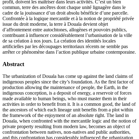
profit, doivent les maîtriser dans leurs activités. C’est un bien
commun, terre des ancêtres dont chaque unité lignagère dans le
cadre de la jouissance d’un droit absolu bénéficie d’une parcelle.
Confrontée à la logique mercantile et à la notion de propriété privée
issue du droit moderne, la terre à Douala devient objet
d’affrontement entre autochtones, allogènes et pouvoirs publics,
contribuant à influencer considérablement l’urbanisation de la ville
de sa création à nos jours. La création des identités locales
artificielles par les découpages territoriaux récents ne semble pas
arrêter ce phénomène dans l’action publique urbaine contemporaine.
Abstract
The urbanization of Douala has come up against the land claims of
indigenous peoples since the city’s foundation. As the first factor of
production allowing the maintenance of people, the Earth, in the
indigenous conception, is a deposit of energy, a reservoir of forces
made available to human beings, who must master them in their
activities in order to benefit from it. It is a common good, the land of
the ancestors of which each lineage unit benefits from a plot within
the framework of the enjoyment of an absolute right. The land in
Douala, when confronted with the mercantile logic and the notion of
private property resulting from modern law, becomes an object of
confrontation between natives, non-natives and public authorities,
and this confrontation has considerably influenced the urbanization