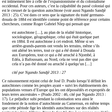
est intimement liée à celle de l’expansionnisme et du colonialisme
occidental. Pour ces auteurs, c’est la culpabilité du passé colonial qui
est le creuset de la question autochtone (voir aussi Ngando Sandjè
2013 : 25). C’est dans ce sens que la signature du traité germano-
douala de 1884 est identifiée comme point de référence pour certains
chercheurs, comme Roger Gabriel Nlep qui pensait que
est autochtone […], au plan de la réalité historique,
sociologique, géographique, celui qui était quelque part
en 1884. Il est autochtone à cet endroit. Même si ses
arrière-grands-parents ont vendu les terrains, même s’ils
ont aliéné les terres, tout ce qui a été donné à Douala
aux Européens, tout ce qui a été arraché à Njombé, à
Edéa, à Bafoussam, au Nord, cela ne veut pas dire que
cela n’a pas été donné ou arraché à quelqu’un […]
cité par Ngando Sandjè 2013 : 27
Ce raisonnement rejoint celui de José D. Prado lorsqu’il définit les
autochtones comme les peuples ayant « suivi les établissements des
populations venues d’Europe qui les ont dépossédés et expropriés de
leurs terres ancestrales » (Prado 2002 : 46, cité par Ngando 2013 :
17). Le préjudice subi pendant la colonisation sera ainsi le
fondement de la notion d’autochtonie au Cameroun, en même temps
que cette période fige les identités autochtones sur des réalités