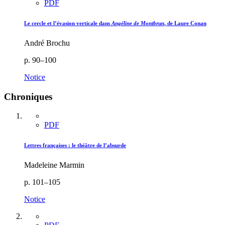
PDF
Le cercle et l’évasion verticale dans
Angéline de Montbrun
, de Laure Conan
André Brochu
p. 90–100
Notice
Chroniques
PDF
Lettres françaises : le théâtre de l’absurde
Madeleine Marmin
p. 101–105
Notice