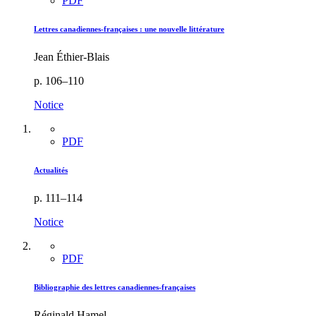
PDF
Lettres canadiennes-françaises : une nouvelle littérature
Jean Éthier-Blais
p. 106–110
Notice
PDF
Actualités
p. 111–114
Notice
PDF
Bibliographie des lettres canadiennes-françaises
Réginald Hamel