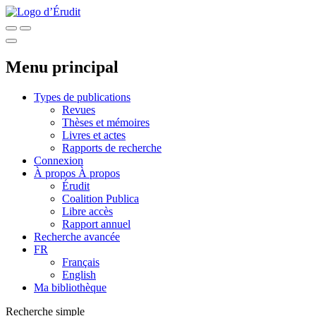
Menu principal
Types de publications
Revues
Thèses et mémoires
Livres et actes
Rapports de recherche
Connexion
À propos
À propos
Érudit
Coalition Publica
Libre accès
Rapport annuel
Recherche avancée
FR
Français
English
Ma bibliothèque
Recherche simple