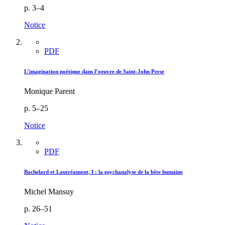
p. 3–4
Notice
PDF
L’imagination poétique dans l’oeuvre de Saint-John Perse
Monique Parent
p. 5–25
Notice
PDF
Bachelard et Lautréamont, I : la psychanalyse de la bête humaine
Michel Mansuy
p. 26–51