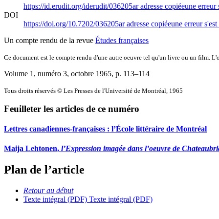
https://id.erudit.org/iderudit/036205ar
adresse copiée
une erreur 
DOI
https://doi.org/10.7202/036205ar
adresse copiée
une erreur s'est
Un compte rendu de la revue
Études françaises
Ce document est le compte rendu d'une autre oeuvre tel qu'un livre ou un film. L'oe
Volume 1, numéro 3, octobre 1965
, p. 113–114
Tous droits réservés © Les Presses de l'Université de Montréal, 1965
Feuilleter les articles de ce numéro
Lettres canadiennes-françaises : l’École littéraire de Montréal
Maija Lehtonen,
l’Expression imagée dans l’oeuvre de Chateaubr
Plan de l’article
Retour au début
Texte intégral (PDF)
Texte intégral (PDF)