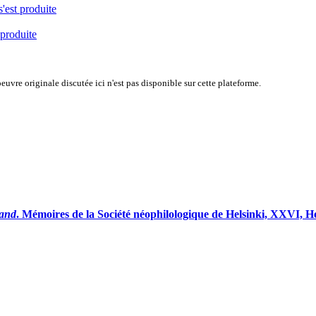
s'est produite
 produite
uvre originale discutée ici n'est pas disponible sur cette plateforme.
iand
. Mémoires de la Société néophilologique de Helsinki, XXVI, He