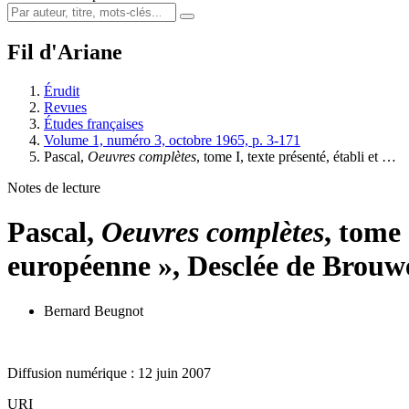
Fil d'Ariane
Érudit
Revues
Études françaises
Volume 1, numéro 3, octobre 1965, p. 3-171
Pascal,
Oeuvres complètes
, tome I, texte présenté, établi et …
Notes de lecture
Pascal,
Oeuvres complètes
, tome 
européenne », Desclée de Brouwe
Bernard Beugnot
Diffusion numérique : 12 juin 2007
URI