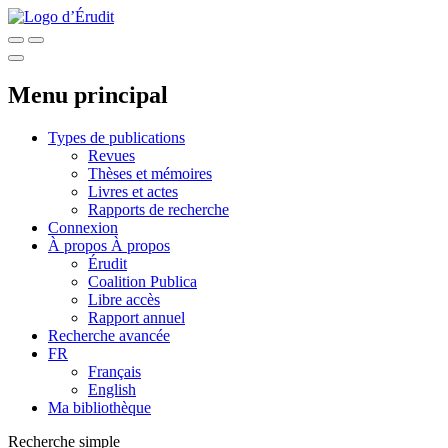
Menu principal
Types de publications
Revues
Thèses et mémoires
Livres et actes
Rapports de recherche
Connexion
À propos
À propos
Érudit
Coalition Publica
Libre accès
Rapport annuel
Recherche avancée
FR
Français
English
Ma bibliothèque
Recherche simple