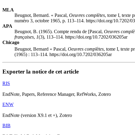
MLA
Beugnot, Bernard. « Pascal,
Oeuvres complètes
, tome I, texte
numéro 3, octobre 1965, p. 113–114. https://doi.org/10.7202/0
APA
Beugnot, B. (1965). Compte rendu de [Pascal,
Oeuvres complè
françaises
,
1
(3), 113–114. https://doi.org/10.7202/036205ar
Chicago
Beugnot, Bernard « Pascal,
Oeuvres complètes
, tome I, texte 
(1965) : 113–114. https://doi.org/10.7202/036205ar
Exporter la notice de cet article
RIS
EndNote, Papers, Reference Manager, RefWorks, Zotero
ENW
EndNote (version X9.1 et +), Zotero
BIB