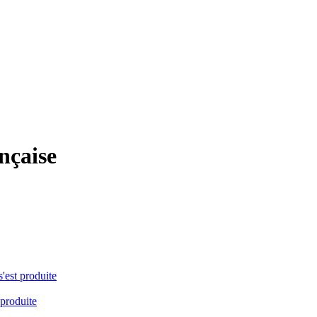
ançaise
s'est produite
 produite