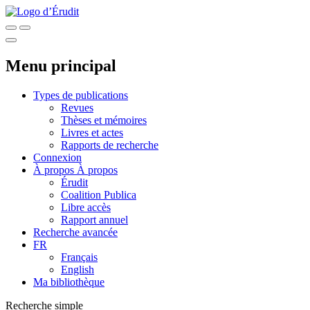
Menu principal
Types de publications
Revues
Thèses et mémoires
Livres et actes
Rapports de recherche
Connexion
À propos
À propos
Érudit
Coalition Publica
Libre accès
Rapport annuel
Recherche avancée
FR
Français
English
Ma bibliothèque
Recherche simple