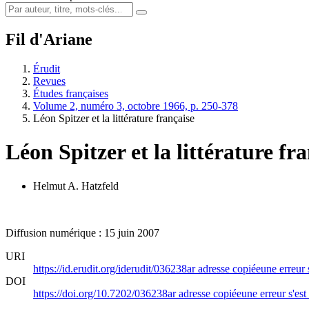
Fil d'Ariane
Érudit
Revues
Études françaises
Volume 2, numéro 3, octobre 1966, p. 250-378
Léon Spitzer et la littérature française
Léon Spitzer et la littérature fr
Helmut A. Hatzfeld
Diffusion numérique : 15 juin 2007
URI
https://id.erudit.org/iderudit/036238ar
adresse copiée
une erreur 
DOI
https://doi.org/10.7202/036238ar
adresse copiée
une erreur s'est