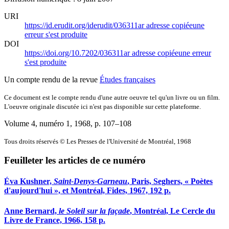
URI
https://id.erudit.org/iderudit/036311ar
adresse copiée
une
erreur s'est produite
DOI
https://doi.org/10.7202/036311ar
adresse copiée
une erreur
s'est produite
Un compte rendu de la revue
Études françaises
Ce document est le compte rendu d'une autre oeuvre tel qu'un livre ou un film.
L'oeuvre originale discutée ici n'est pas disponible sur cette plateforme.
Volume 4, numéro 1, 1968
, p. 107–108
Tous droits réservés © Les Presses de l'Université de Montréal, 1968
Feuilleter les articles de ce numéro
Éva Kushner,
Saint-Denys-Garneau
, Paris, Seghers, « Poètes
d'aujourd'hui », et Montréal, Fides, 1967, 192 p.
Anne Bernard,
le Soleil sur la façade
, Montréal, Le Cercle du
Livre de France, 1966, 158 p.