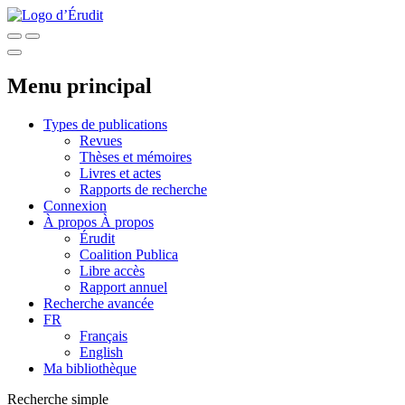
Menu principal
Types de publications
Revues
Thèses et mémoires
Livres et actes
Rapports de recherche
Connexion
À propos
À propos
Érudit
Coalition Publica
Libre accès
Rapport annuel
Recherche avancée
FR
Français
English
Ma bibliothèque
Recherche simple