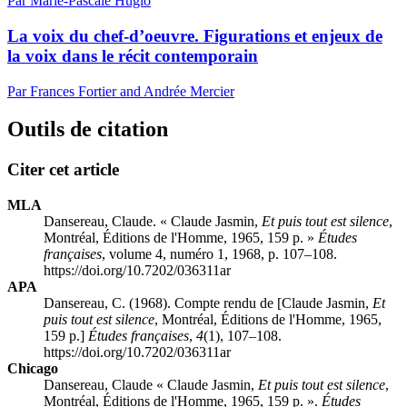
Par Marie-Pascale Huglo
La voix du chef-d’oeuvre. Figurations et enjeux de
la voix dans le récit contemporain
Par Frances Fortier and Andrée Mercier
Outils de citation
Citer cet article
MLA
Dansereau, Claude. « Claude Jasmin,
Et puis tout est silence
,
Montréal, Éditions de l'Homme, 1965, 159 p. »
Études
françaises
, volume 4, numéro 1, 1968, p. 107–108.
https://doi.org/10.7202/036311ar
APA
Dansereau, C. (1968). Compte rendu de [Claude Jasmin,
Et
puis tout est silence
, Montréal, Éditions de l'Homme, 1965,
159 p.]
Études françaises
,
4
(1), 107–108.
https://doi.org/10.7202/036311ar
Chicago
Dansereau, Claude « Claude Jasmin,
Et puis tout est silence
,
Montréal, Éditions de l'Homme, 1965, 159 p. ».
Études