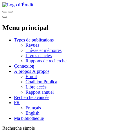
Menu principal
Types de publications
Revues
Thèses et mémoires
Livres et actes
Rapports de recherche
Connexion
À propos
À propos
Érudit
Coalition Publica
Libre accès
Rapport annuel
Recherche avancée
FR
Français
English
Ma bibliothèque
Recherche simple