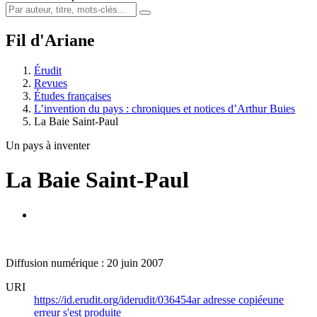
Fil d'Ariane
Érudit
Revues
Études françaises
L’invention du pays : chroniques et notices d’Arthur Buies
La Baie Saint-Paul
Un pays à inventer
La Baie Saint-Paul
Diffusion numérique : 20 juin 2007
URI
https://id.erudit.org/iderudit/036454ar
adresse copiée
une
erreur s'est produite