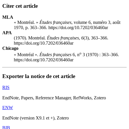
Citer cet article
MLA
« Montréal. »
Études françaises
, volume 6, numéro 3, août
1970, p. 363–366. https://doi.org/10.7202/036460ar
APA
(1970). Montréal.
Études françaises
,
6
(3), 363–366.
https://doi.org/10.7202/036460ar
Chicago
o
« Montréal ».
Études françaises
6, n
3 (1970) : 363–366.
https://doi.org/10.7202/036460ar
Exporter la notice de cet article
RIS
EndNote, Papers, Reference Manager, RefWorks, Zotero
ENW
EndNote (version X9.1 et +), Zotero
BIB