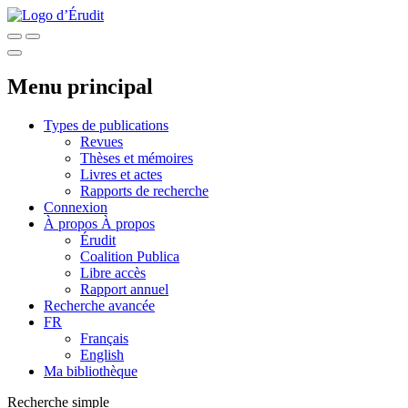
Menu principal
Types de publications
Revues
Thèses et mémoires
Livres et actes
Rapports de recherche
Connexion
À propos
À propos
Érudit
Coalition Publica
Libre accès
Rapport annuel
Recherche avancée
FR
Français
English
Ma bibliothèque
Recherche simple