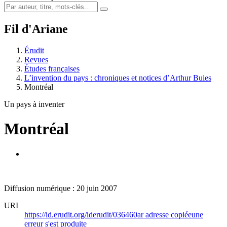
Fil d'Ariane
Érudit
Revues
Études françaises
L’invention du pays : chroniques et notices d’Arthur Buies
Montréal
Un pays à inventer
Montréal
Diffusion numérique : 20 juin 2007
URI
https://id.erudit.org/iderudit/036460ar
adresse copiée
une
erreur s'est produite