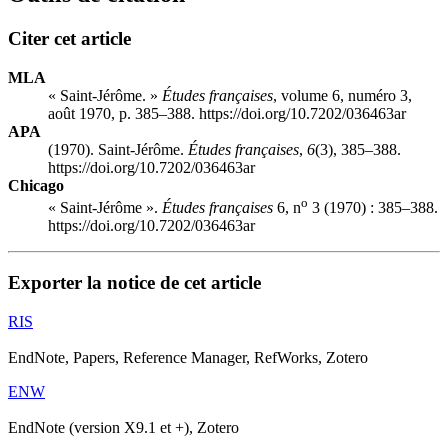
Citer cet article
MLA
« Saint-Jérôme. »
Études françaises
, volume 6, numéro 3,
août 1970, p. 385–388. https://doi.org/10.7202/036463ar
APA
(1970). Saint-Jérôme.
Études françaises
,
6
(3), 385–388.
https://doi.org/10.7202/036463ar
Chicago
o
« Saint-Jérôme ».
Études françaises
6, n
3 (1970) : 385–388.
https://doi.org/10.7202/036463ar
Exporter la notice de cet article
RIS
EndNote, Papers, Reference Manager, RefWorks, Zotero
ENW
EndNote (version X9.1 et +), Zotero