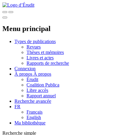
Menu principal
Types de publications
Revues
Thèses et mémoires
Livres et actes
Rapports de recherche
Connexion
À propos
À propos
Érudit
Coalition Publica
Libre accès
Rapport annuel
Recherche avancée
FR
Français
English
Ma bibliothèque
Recherche simple