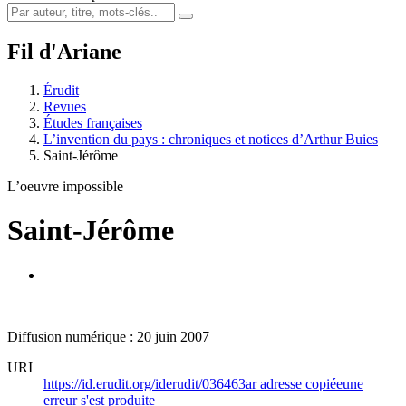
Fil d'Ariane
Érudit
Revues
Études françaises
L’invention du pays : chroniques et notices d’Arthur Buies
Saint-Jérôme
L’oeuvre impossible
Saint-Jérôme
Diffusion numérique : 20 juin 2007
URI
https://id.erudit.org/iderudit/036463ar
adresse copiée
une
erreur s'est produite