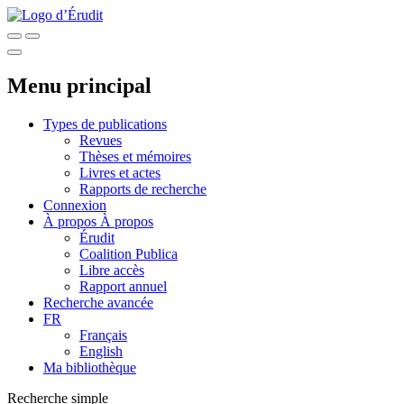
Menu principal
Types de publications
Revues
Thèses et mémoires
Livres et actes
Rapports de recherche
Connexion
À propos
À propos
Érudit
Coalition Publica
Libre accès
Rapport annuel
Recherche avancée
FR
Français
English
Ma bibliothèque
Recherche simple