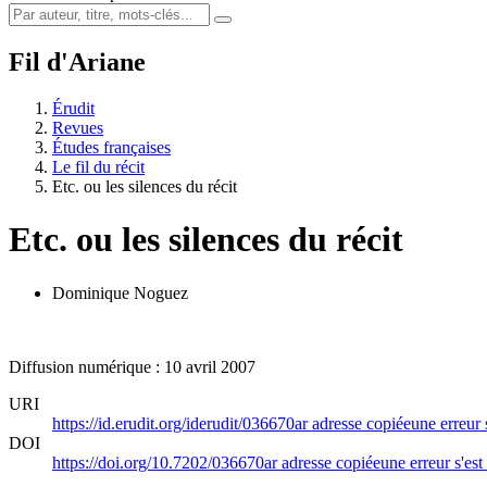
Fil d'Ariane
Érudit
Revues
Études françaises
Le fil du récit
Etc. ou les silences du récit
Etc. ou les silences du récit
Dominique Noguez
Diffusion numérique : 10 avril 2007
URI
https://id.erudit.org/iderudit/036670ar
adresse copiée
une erreur 
DOI
https://doi.org/10.7202/036670ar
adresse copiée
une erreur s'est