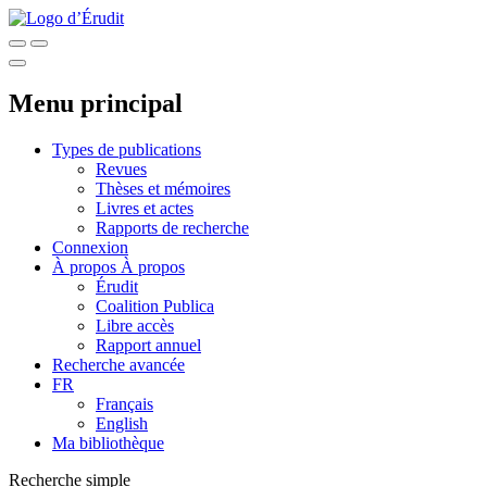
Menu principal
Types de publications
Revues
Thèses et mémoires
Livres et actes
Rapports de recherche
Connexion
À propos
À propos
Érudit
Coalition Publica
Libre accès
Rapport annuel
Recherche avancée
FR
Français
English
Ma bibliothèque
Recherche simple