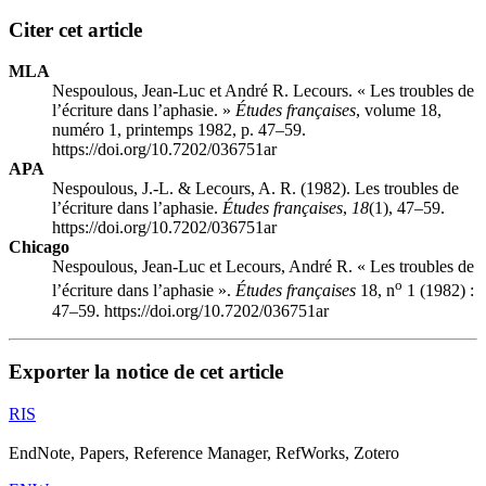
Citer cet article
MLA
Nespoulous, Jean-Luc et André R. Lecours. « Les troubles de
l’écriture dans l’aphasie. »
Études françaises
, volume 18,
numéro 1, printemps 1982, p. 47–59.
https://doi.org/10.7202/036751ar
APA
Nespoulous, J.-L. & Lecours, A. R. (1982). Les troubles de
l’écriture dans l’aphasie.
Études françaises
,
18
(1), 47–59.
https://doi.org/10.7202/036751ar
Chicago
Nespoulous, Jean-Luc et Lecours, André R. « Les troubles de
o
l’écriture dans l’aphasie ».
Études françaises
18, n
1 (1982) :
47–59. https://doi.org/10.7202/036751ar
Exporter la notice de cet article
RIS
EndNote, Papers, Reference Manager, RefWorks, Zotero