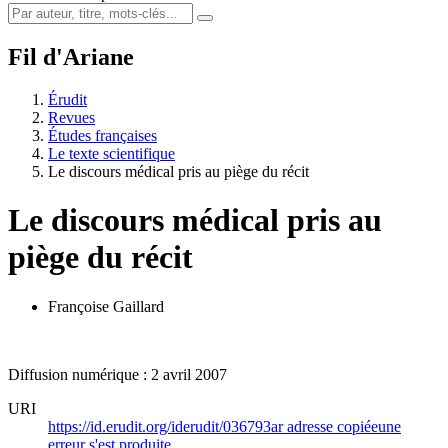
Fil d'Ariane
Érudit
Revues
Études françaises
Le texte scientifique
Le discours médical pris au piège du récit
Le discours médical pris au
piège du récit
Françoise Gaillard
Diffusion numérique : 2 avril 2007
URI
https://id.erudit.org/iderudit/036793ar
adresse copiée
une
erreur s'est produite