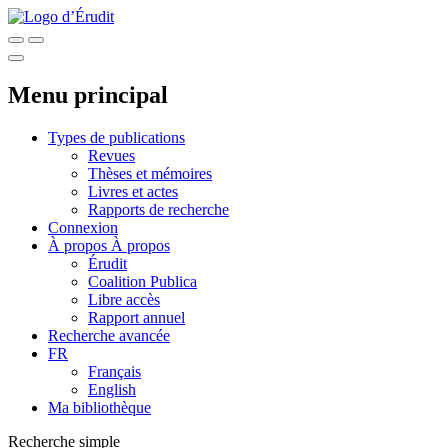
Menu principal
Types de publications
Revues
Thèses et mémoires
Livres et actes
Rapports de recherche
Connexion
À propos
À propos
Érudit
Coalition Publica
Libre accès
Rapport annuel
Recherche avancée
FR
Français
English
Ma bibliothèque
Recherche simple