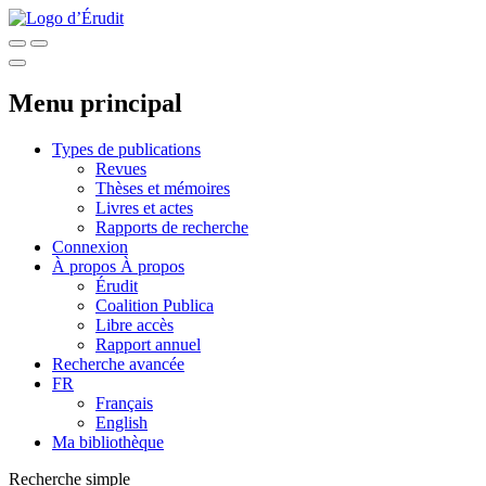
Menu principal
Types de publications
Revues
Thèses et mémoires
Livres et actes
Rapports de recherche
Connexion
À propos
À propos
Érudit
Coalition Publica
Libre accès
Rapport annuel
Recherche avancée
FR
Français
English
Ma bibliothèque
Recherche simple