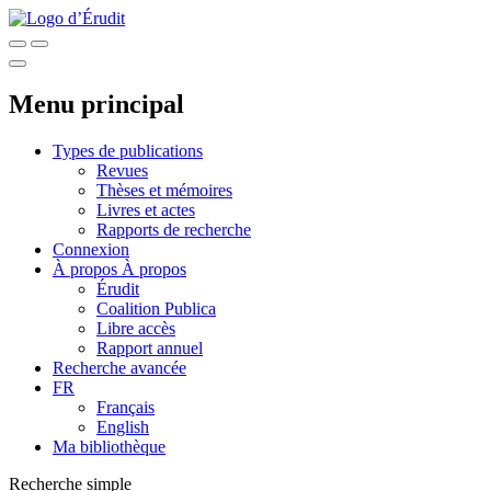
Menu principal
Types de publications
Revues
Thèses et mémoires
Livres et actes
Rapports de recherche
Connexion
À propos
À propos
Érudit
Coalition Publica
Libre accès
Rapport annuel
Recherche avancée
FR
Français
English
Ma bibliothèque
Recherche simple