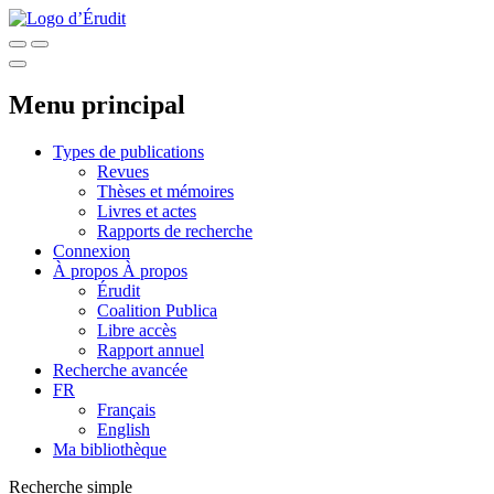
Menu principal
Types de publications
Revues
Thèses et mémoires
Livres et actes
Rapports de recherche
Connexion
À propos
À propos
Érudit
Coalition Publica
Libre accès
Rapport annuel
Recherche avancée
FR
Français
English
Ma bibliothèque
Recherche simple