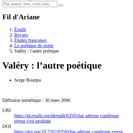
Fil d'Ariane
Érudit
Revues
Études françaises
La poétique de poète
Valéry : l’autre poétique
Valéry : l’autre poétique
Serge Bourjea
Diffusion numérique : 30 mars 2006
URI
https://id.erudit.org/iderudit/035916ar
adresse copiée
une
erreur s'est produite
DOI
https://doi.org/10.7202/035916ar
adresse copiée
une erreur