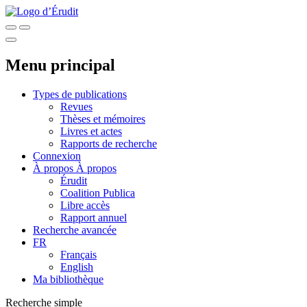
Menu principal
Types de publications
Revues
Thèses et mémoires
Livres et actes
Rapports de recherche
Connexion
À propos
À propos
Érudit
Coalition Publica
Libre accès
Rapport annuel
Recherche avancée
FR
Français
English
Ma bibliothèque
Recherche simple