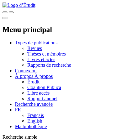
Menu principal
Types de publications
Revues
Thèses et mémoires
Livres et actes
Rapports de recherche
Connexion
À propos
À propos
Érudit
Coalition Publica
Libre accès
Rapport annuel
Recherche avancée
FR
Français
English
Ma bibliothèque
Recherche simple