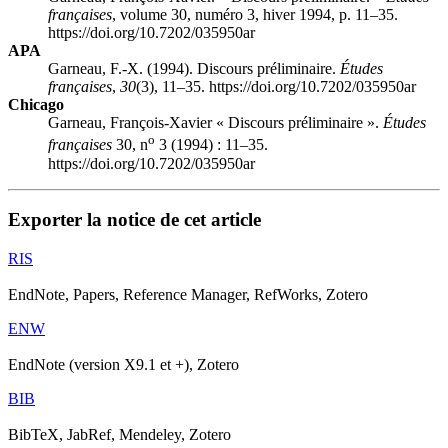
françaises
, volume 30, numéro 3, hiver 1994, p. 11–35.
https://doi.org/10.7202/035950ar
APA
Garneau, F.-X. (1994). Discours préliminaire.
Études
françaises
,
30
(3), 11–35. https://doi.org/10.7202/035950ar
Chicago
Garneau, François-Xavier « Discours préliminaire ».
Études
o
françaises
30, n
3 (1994) : 11–35.
https://doi.org/10.7202/035950ar
Exporter la notice de cet article
RIS
EndNote, Papers, Reference Manager, RefWorks, Zotero
ENW
EndNote (version X9.1 et +), Zotero
BIB
BibTeX, JabRef, Mendeley, Zotero