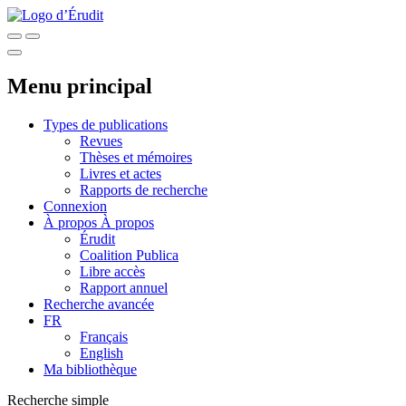
Menu principal
Types de publications
Revues
Thèses et mémoires
Livres et actes
Rapports de recherche
Connexion
À propos
À propos
Érudit
Coalition Publica
Libre accès
Rapport annuel
Recherche avancée
FR
Français
English
Ma bibliothèque
Recherche simple