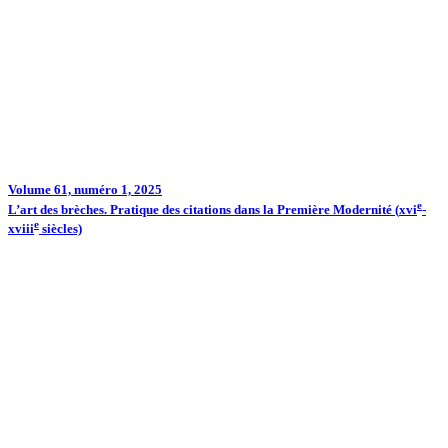
Volume 61, numéro 1, 2025
e
L’art des brèches. Pratique des citations dans la Première Modernité (
xvi
-
e
xviii
siècles)