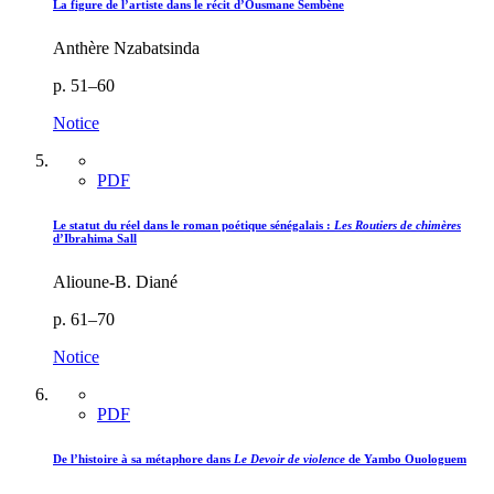
La figure de l’artiste dans le récit d’Ousmane Sembène
Anthère Nzabatsinda
p. 51–60
Notice
PDF
Le statut du réel dans le roman poétique sénégalais :
Les Routiers de chimères
d’Ibrahima Sall
Alioune-B. Diané
p. 61–70
Notice
PDF
De l’histoire à sa métaphore dans
Le Devoir de violence
de Yambo Ouologuem