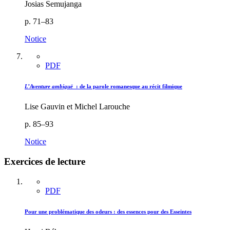
Josias Semujanga
p. 71–83
Notice
PDF
L’Aventure ambiguë
: de la parole romanesque au récit filmique
Lise Gauvin et Michel Larouche
p. 85–93
Notice
Exercices de lecture
PDF
Pour une problématique des odeurs : des essences pour des Esseintes