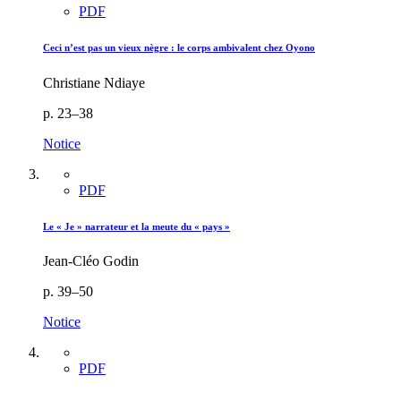
PDF
Ceci n’est pas un vieux nègre : le corps ambivalent chez Oyono
Christiane Ndiaye
p. 23–38
Notice
PDF
Le « Je » narrateur et la meute du « pays »
Jean-Cléo Godin
p. 39–50
Notice
PDF