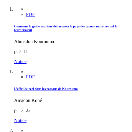
PDF
Comment le guide suprême débarrassa le pays des quatre monstres qui le
terrorisaient
Ahmadou Kourouma
p. 7–11
Notice
PDF
L’effet de réel dans les romans de Kourouma
Amadou Koné
p. 13–22
Notice