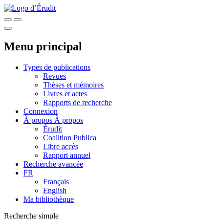
Menu principal
Types de publications
Revues
Thèses et mémoires
Livres et actes
Rapports de recherche
Connexion
À propos
À propos
Érudit
Coalition Publica
Libre accès
Rapport annuel
Recherche avancée
FR
Français
English
Ma bibliothèque
Recherche simple