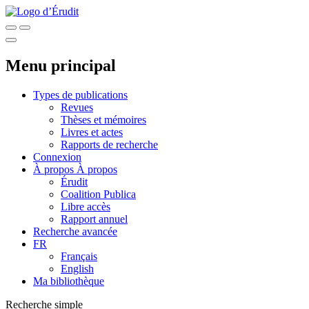
Menu principal
Types de publications
Revues
Thèses et mémoires
Livres et actes
Rapports de recherche
Connexion
À propos
À propos
Érudit
Coalition Publica
Libre accès
Rapport annuel
Recherche avancée
FR
Français
English
Ma bibliothèque
Recherche simple