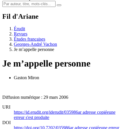
Fil d'Ariane
Érudit
Revues
Études françaises
Georges-André Vachon
Je m’appelle personne
Je m’appelle personne
Gaston Miron
Diffusion numérique : 29 mars 2006
URI
https://id.erudit.org/iderudit/035986ar
adresse copiée
une
erreur s'est produite
DOI
https://doi.org/10.7202/035986ar
adresse copiée
une erreur