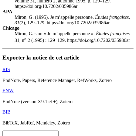
volume 31, numéro 2, automne 1995, p. 129–129.
https://doi.org/10.7202/035986ar
APA
Miron, G. (1995). Je m’appelle personne.
Études françaises
,
31
(2), 129–129. https://doi.org/10.7202/035986ar
Chicago
Miron, Gaston « Je m’appelle personne ».
Études françaises
o
31, n
2 (1995) : 129–129. https://doi.org/10.7202/035986ar
Exporter la notice de cet article
RIS
EndNote, Papers, Reference Manager, RefWorks, Zotero
ENW
EndNote (version X9.1 et +), Zotero
BIB
BibTeX, JabRef, Mendeley, Zotero