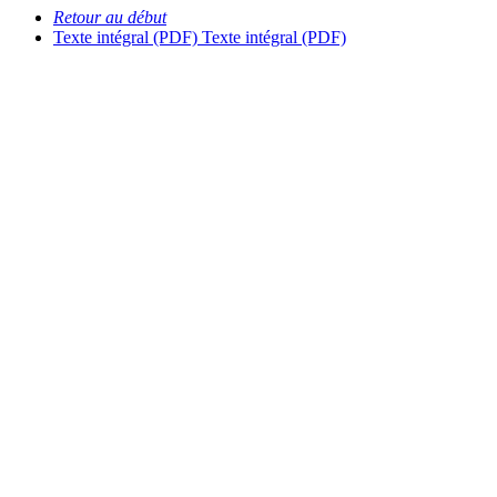
Retour au début
Texte intégral (PDF)
Texte intégral (PDF)