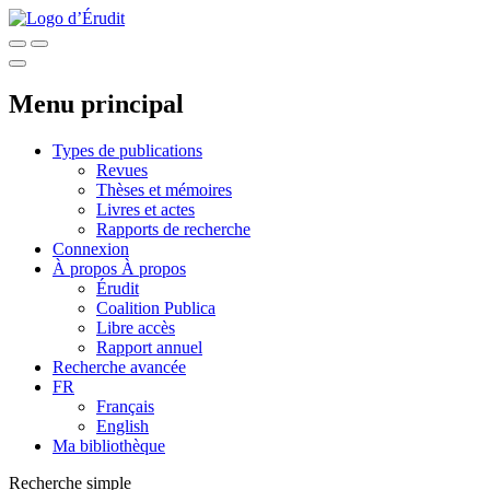
Menu principal
Types de publications
Revues
Thèses et mémoires
Livres et actes
Rapports de recherche
Connexion
À propos
À propos
Érudit
Coalition Publica
Libre accès
Rapport annuel
Recherche avancée
FR
Français
English
Ma bibliothèque
Recherche simple