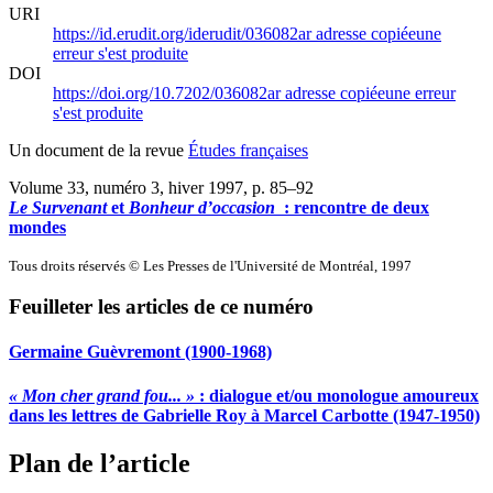
URI
https://id.erudit.org/iderudit/036082ar
adresse copiée
une
erreur s'est produite
DOI
https://doi.org/10.7202/036082ar
adresse copiée
une erreur
s'est produite
Un document de la revue
Études françaises
Volume 33, numéro 3, hiver 1997
, p. 85–92
Le Survenant
et
Bonheur d’occasion
: rencontre de deux
mondes
Tous droits réservés © Les Presses de l'Université de Montréal, 1997
Feuilleter les articles de ce numéro
Germaine Guèvremont (1900‑1968)
« Mon cher grand fou... »
: dialogue et/ou monologue amoureux
dans les lettres de Gabrielle Roy à Marcel Carbotte (1947-1950)
Plan de l’article