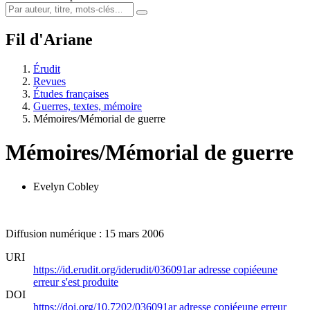
Fil d'Ariane
Érudit
Revues
Études françaises
Guerres, textes, mémoire
Mémoires/Mémorial de guerre
Mémoires/Mémorial de guerre
Evelyn Cobley
Diffusion numérique : 15 mars 2006
URI
https://id.erudit.org/iderudit/036091ar
adresse copiée
une
erreur s'est produite
DOI
https://doi.org/10.7202/036091ar
adresse copiée
une erreur