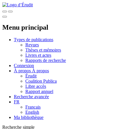
Menu principal
Types de publications
Revues
Thèses et mémoires
Livres et actes
Rapports de recherche
Connexion
À propos
À propos
Érudit
Coalition Publica
Libre accès
Rapport annuel
Recherche avancée
FR
Français
English
Ma bibliothèque
Recherche simple