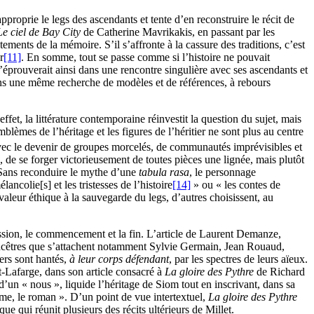
roprie le legs des ascendants et tente d’en reconstruire le récit de
Le ciel de Bay City
de Catherine Mavrikakis, en passant par les
ements de la mémoire. S’il s’affronte à la cassure des traditions, c’est
r
[11]
. En somme, tout se passe comme si l’histoire ne pouvait
s’éprouverait ainsi dans une rencontre singulière avec ses ascendants et
, dans une même recherche de modèles et de références, à rebours
fet, la littérature contemporaine réinvestit la question du sujet, mais
lèmes de l’héritage et les figures de l’héritier ne sont plus au centre
avec le devenir de groupes morcelés, de communautés imprévisibles et
és, de se forger victorieusement de toutes pièces une lignée, mais plutôt
e. Sans reconduire le mythe d’une
tabula rasa
, le personnage
lancolie[s] et les tristesses de l’histoire
[14]
» ou « les contes de
valeur éthique à la sauvegarde du legs, d’autres choisissent, au
gression, le commencement et la fin. L’article de Laurent Demanze,
s ancêtres que s’attachent notamment Sylvie Germain, Jean Rouaud,
ers sont hantés,
à leur corps défendant
, par les spectres de leurs aïeux.
t-Lafarge, dans son article consacré à
La gloire des Pythre
de Richard
 d’un « nous », liquide l’héritage de Siom tout en inscrivant, dans sa
orme, le roman ». D’un point de vue intertextuel,
La gloire des Pythre
 qui réunit plusieurs des récits ultérieurs de Millet.