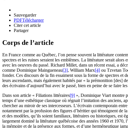
Sauvegarder
PDF
Télécharger
Citer cet article
Partager
Corps de l’article
En France comme au Québec, l’on pense souvent la littérature contempo
spectres et les ruines seraient les emblèmes. La littérature serait alor
avec les oeuvres du passé. Richard Millet, dans un récent essai, a décrit
comme Dominique Maingueneau
[3]
, William Marx
[4]
ou Tzvetan To
fonder. Ces discours de la fin essaiment sous la forme de spectres et d
leurs ascendants, mais également habités par « la prémonition [des] deu
des écrivains d’aujourd’hui avec le passé, bien en peine de se faire les 
Dans son article « Filiations littéraires
[9]
», Dominique Viart montre pou
temps d’une esthétique classique où régnait l’imitation des anciens, ap
chercher au miroir de ses intercesseurs. L’écrivain contemporain entre 
notamment par la profusion des figures d’héritier qui témoignent de la n
et des modèles, qu’ils soient familiaux, littéraires ou historiques, es
largement dominé la littérature québécoise des années
1960
et
1970
, 
la mémoire et de la présence aux formes, et d’une herméneutique jam