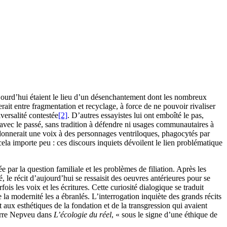
ujourd’hui étaient le lieu d’un désenchantement dont les nombreux
erait entre fragmentation et recyclage, à force de ne pouvoir rivaliser
iversalité contestée
[2]
. D’autres essayistes lui ont emboîté le pas,
e avec le passé, sans tradition à défendre ni usages communautaires à
onnerait une voix à des personnages ventriloques, phagocytés par
la importe peu : ces discours inquiets dévoilent le lien problématique
par la question familiale et les problèmes de filiation. Après les
 le récit d’aujourd’hui se ressaisit des oeuvres antérieures pour se
s les voix et les écritures. Cette curiosité dialogique se traduit
 la modernité les a ébranlés. L’interrogation inquiète des grands récits
 aux esthétiques de la fondation et de la transgression qui avaient
ierre Nepveu dans
L’écologie du réel
, « sous le signe d’une éthique de