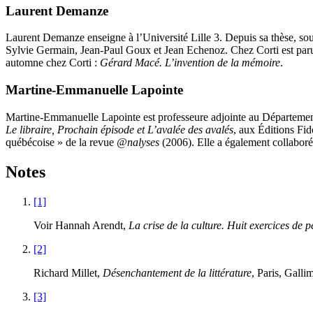
Laurent Demanze
Laurent Demanze enseigne à l’Université Lille
3
. Depuis sa thèse, s
Sylvie Germain, Jean-Paul Goux et Jean Echenoz. Chez Corti est pa
automne chez Corti :
Gérard Macé. L’invention de la mémoire
.
Martine-Emmanuelle Lapointe
Martine-Emmanuelle Lapointe est professeure adjointe au Département de
Le libraire, Prochain épisode et L’avalée des avalés
, aux Éditions Fid
québécoise » de la revue
@nalyses
(
2006
). Elle a également collaboré
Notes
[1]
Voir Hannah Arendt,
La crise de la culture. Huit exercices de 
[2]
Richard Millet,
Désenchantement de la littérature
, Paris, Galli
[3]