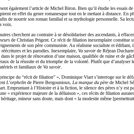
raversent également l’article de Michel Biron. Bien qu’il étudie les essais 
pirent en effet du genre romanesque tout en le mettant à distance. En
in de nourrir son roman familial et sa mythologie personnelle. Sa lectu
s voix.
autres cherchent au contraire à se désolidariser des ascendants, à effac
meurs
de Christian Prigent. Ce récit de filiation inexemplaire constitue 
seignements de son père communiste. Au réalisme socialiste et édifiant, il
s réécritures et les parodies. Inexemplaire,
Va savoir
de Réjean Ducharme 
 dans le projet de rénovation d’une maison, qualifiée de ruine et de gâc
raux de la réussite et du triomphe de la volonté. Plutôt que d’analyse
tériels et familiaux de
Va savoir
.
u principe du “récit de filiation” », Dominique Viart s’interroge sur le dé
ient
L’orphelin
de Pierre Bergounioux,
La marque du père
de Michel S
rt. Empruntant à l’Histoire et à la fiction, le silence des pères n’y est
ne « expérience majeure de la déliaison », ces récits de filiation auraien
n héritage, mineur sans doute, mais dont « la modestie même [permettrai