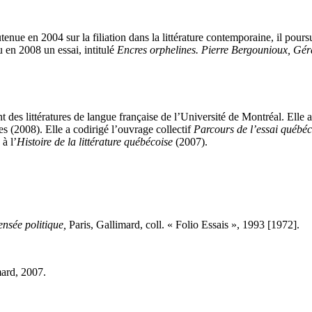
outenue en
2004
sur la filiation dans la littérature contemporaine, il pours
ru en
2008
un essai, intitulé
Encres orphelines. Pierre Bergounioux, Gé
s littératures de langue française de l’Université de Montréal. Elle a p
es (
2008
). Elle a codirigé l’ouvrage collectif
Parcours de l’essai québéc
 à l’
Histoire de la littérature québécoise
(
2007
).
pensée politique,
Paris, Gallimard, coll. « Folio Essais »,
1993
[
1972
].
mard,
2007
.