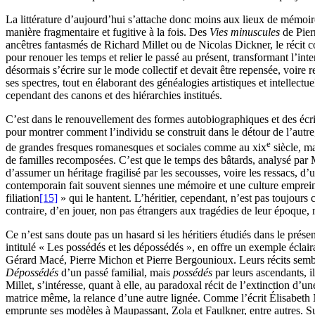
La littérature d’aujourd’hui s’attache donc moins aux lieux de mémoire
manière fragmentaire et fugitive à la fois. Des
Vies minuscules
de Pier
ancêtres fantasmés de Richard Millet ou de Nicolas Dickner, le récit con
pour renouer les temps et relier le passé au présent, transformant l’i
désormais s’écrire sur le mode collectif et devait être repensée, voire
ses spectres, tout en élaborant des généalogies artistiques et intellect
cependant des canons et des hiérarchies institués.
C’est dans le renouvellement des formes autobiographiques et des écritur
pour montrer comment l’individu se construit dans le détour de l’autre,
e
de grandes fresques romanesques et sociales comme au
xix
siècle, m
de familles recomposées. C’est que le temps des bâtards, analysé par
d’assumer un héritage fragilisé par les secousses, voire les ressacs, d
contemporain fait souvent siennes une mémoire et une culture empreinte
filiation
[15]
» qui le hantent. L’héritier, cependant, n’est pas toujours
contraire, d’en jouer, non pas étrangers aux tragédies de leur époque, 
Ce n’est sans doute pas un hasard si les héritiers étudiés dans le prése
intitulé « Les possédés et les dépossédés », en offre un exemple éclai
Gérard Macé, Pierre Michon et Pierre Bergounioux. Leurs récits semblen
Dépossédés
d’un passé familial, mais
possédés
par leurs ascendants, i
Millet, s’intéresse, quant à elle, au paradoxal récit de l’extinction d’
matrice même, la relance d’une autre lignée. Comme l’écrit Élisabeth Na
emprunte ses modèles à Maupassant, Zola et Faulkner, entre autres. Sur