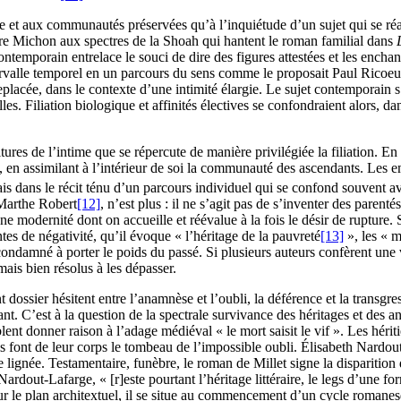
 et aux communautés préservées qu’à l’inquiétude d’un sujet qui se réapp
re Michon aux spectres de la Shoah qui hantent le roman familial dans
temporain entrelace le souci de dire des figures attestées et les enchant
ntervalle temporel en un parcours du sens comme le proposait Paul Ricoeu
 replacée, dans le contexte d’une intimité élargie. Le sujet contemporain 
uelles. Filiation biologique et affinités électives se confondraient alors
es de l’intime que se répercute de manière privilégiée la filiation. En ef
 en assimilant à l’intérieur de soi la communauté des ascendants. Les emb
ais dans le récit ténu d’un parcours individuel qui se confond souvent 
 Marthe Robert
[12]
, n’est plus : il ne s’agit pas de s’inventer des parent
’une modernité dont on accueille et réévalue à la fois le désir de ruptur
s de négativité, qu’il évoque « l’héritage de la pauvreté
[13]
», les « mé
 condamné à porter le poids du passé. Si plusieurs auteurs confèrent une 
mais bien résolus à les dépasser.
nt dossier hésitent entre l’anamnèse et l’oubli, la déférence et la trans
rant. C’est à la question de la spectrale survivance des héritages et de
t donner raison à l’adage médiéval « le mort saisit le vif ». Les hériti
ls font de leur corps le tombeau de l’impossible oubli. Élisabeth Nardou
une lignée. Testamentaire, funèbre, le roman de Millet signe la disparition
rdout-Lafarge, « [r]este pourtant l’héritage littéraire, le legs d’une f
 le plan architextuel, il se situe au commencement d’un cycle romanesque