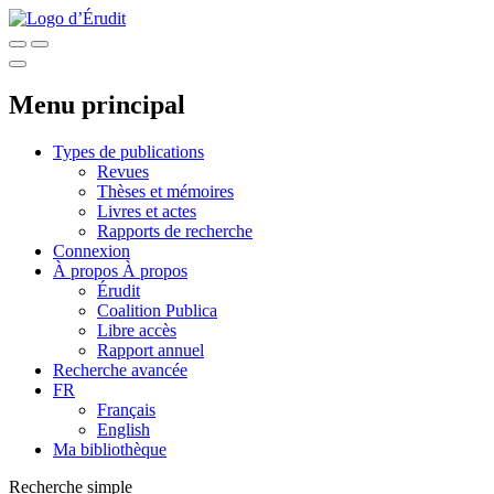
Menu principal
Types de publications
Revues
Thèses et mémoires
Livres et actes
Rapports de recherche
Connexion
À propos
À propos
Érudit
Coalition Publica
Libre accès
Rapport annuel
Recherche avancée
FR
Français
English
Ma bibliothèque
Recherche simple