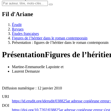
Fil d'Ariane
Érudit
Revues
Études françaises
Figures de l’héritier dans le roman contemporain
Présentation : figures de l’héritier dans le roman contemporain
Présentation
Figures de l’hériti
Martine-Emmanuelle Lapointe
et
Laurent Demanze
Diffusion numérique : 12 janvier 2010
URI
https://id.erudit.org/iderudit/038825ar
adresse copiée
une erreur 
DOI
https://doi.org/10.7202/038825ar
adresse copiée
une erreur s'est