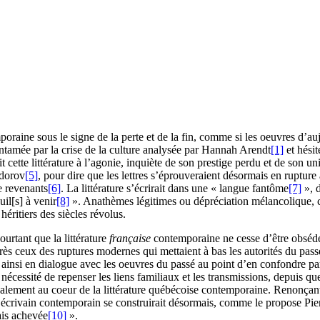
raine sous le signe de la perte et de la fin, comme si les oeuvres d’a
s entamée par la crise de la culture analysée par Hannah Arendt
[1]
et hésit
 cette littérature à l’agonie, inquiète de son prestige perdu et de son un
dorov
[5]
, pour dire que les lettres s’éprouveraient désormais en ruptur
e revenants
[6]
. La littérature s’écrirait dans une « langue fantôme
[7]
», d
il[s] à venir
[8]
». Anathèmes légitimes ou dépréciation mélancolique, ce
héritiers des siècles révolus.
rtant que la littérature
française
contemporaine ne cesse d’être obsédée 
rès ceux des ruptures modernes qui mettaient à bas les autorités du passé,
ainsi en dialogue avec les oeuvres du passé au point d’en confondre parfoi
écessité de repenser les liens familiaux et les transmissions, depuis que
t également au coeur de la littérature québécoise contemporaine. Renonçant
l’écrivain contemporain se construirait désormais, comme le propose P
ais achevée
[10]
».