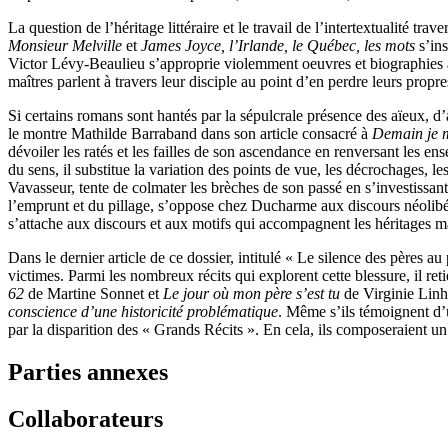
La question de l’héritage littéraire et le travail de l’intertextualité t
Monsieur Melville
et
James Joyce, l’Irlande, le Québec, les mots
s’ins
Victor Lévy-Beaulieu s’approprie violemment oeuvres et biographies af
maîtres parlent à travers leur disciple au point d’en perdre leurs propre
Si certains romans sont hantés par la sépulcrale présence des aïeux, d’
le montre Mathilde Barraband dans son article consacré à
Demain je 
dévoiler les ratés et les failles de son ascendance en renversant les en
du sens, il substitue la variation des points de vue, les décrochages, le
Vavasseur, tente de colmater les brèches de son passé en s’investissant
l’emprunt et du pillage, s’oppose chez Ducharme aux discours néolibé
s’attache aux discours et aux motifs qui accompagnent les héritages ma
Dans le dernier article de ce dossier, intitulé « Le silence des pères a
victimes. Parmi les nombreux récits qui explorent cette blessure, il ret
62
de Martine Sonnet et
Le jour où mon père s’est tu
de Virginie Linha
conscience d’une historicité problématique
. Même s’ils témoignent d’u
par la disparition des « Grands Récits ». En cela, ils composeraient u
Parties annexes
Collaborateurs