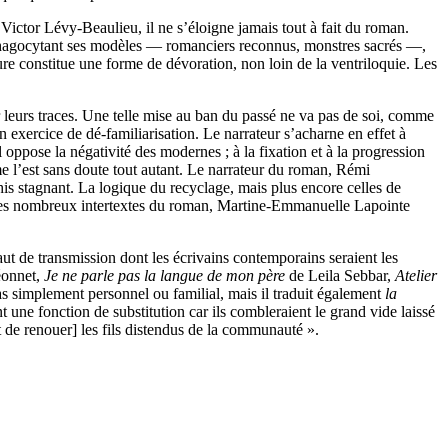
de Victor Lévy-Beaulieu, il ne s’éloigne jamais tout à fait du roman.
 phagocytant ses modèles — romanciers reconnus, monstres sacrés —,
re constitue une forme de dévoration, non loin de la ventriloquie. Les
er leurs traces. Une telle mise au ban du passé ne va pas de soi, comme
un exercice de dé-familiarisation. Le narrateur s’acharne en effet à
 oppose la négativité des modernes ; à la fixation et à la progression
l’est sans doute tout autant. Le narrateur du roman, Rémi
his stagnant. La logique du recyclage, mais plus encore celles de
r les nombreux intertextes du roman, Martine-Emmanuelle Lapointe
faut de transmission dont les écrivains contemporains seraient les
éonnet,
Je ne parle pas la langue de mon père
de Leila Sebbar,
Atelier
 pas simplement personnel ou familial, mais il traduit également
la
t une fonction de substitution car ils combleraient le grand vide laissé
t de renouer] les fils distendus de la communauté ».