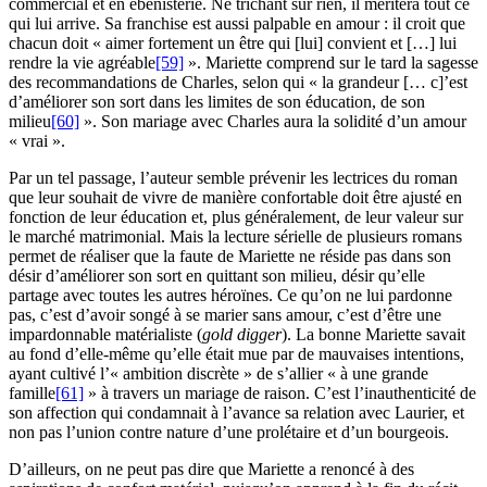
commercial et en ébénisterie. Ne trichant sur rien, il méritera tout ce
qui lui arrive. Sa franchise est aussi palpable en amour : il croit que
chacun doit « aimer fortement un être qui [lui] convient et […] lui
rendre la vie agréable
[59]
». Mariette comprend sur le tard la sagesse
des recommandations de Charles, selon qui « la grandeur [… c]’est
d’améliorer son sort dans les limites de son éducation, de son
milieu
[60]
». Son mariage avec Charles aura la solidité d’un amour
« vrai ».
Par un tel passage, l’auteur semble prévenir les lectrices du roman
que leur souhait de vivre de manière confortable doit être ajusté en
fonction de leur éducation et, plus généralement, de leur valeur sur
le marché matrimonial. Mais la lecture sérielle de plusieurs romans
permet de réaliser que la faute de Mariette ne réside pas dans son
désir d’améliorer son sort en quittant son milieu, désir qu’elle
partage avec toutes les autres héroïnes. Ce qu’on ne lui pardonne
pas, c’est d’avoir songé à se marier sans amour, c’est d’être une
impardonnable matérialiste (
gold digger
). La bonne Mariette savait
au fond d’elle-même qu’elle était mue par de mauvaises intentions,
ayant cultivé l’« ambition discrète » de s’allier « à une grande
famille
[61]
» à travers un mariage de raison. C’est l’inauthenticité de
son affection qui condamnait à l’avance sa relation avec Laurier, et
non pas l’union contre nature d’une prolétaire et d’un bourgeois.
D’ailleurs, on ne peut pas dire que Mariette a renoncé à des