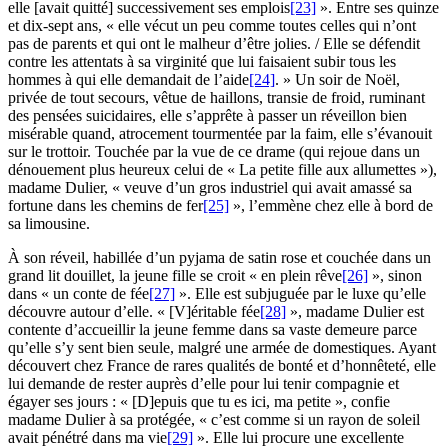
elle [avait quitté] successivement ses emplois
[23]
». Entre ses quinze
et dix-sept ans, « elle vécut un peu comme toutes celles qui n’ont
pas de parents et qui ont le malheur d’être jolies. / Elle se défendit
contre les attentats à sa virginité que lui faisaient subir tous les
hommes à qui elle demandait de l’aide
[24]
. » Un soir de Noël,
privée de tout secours, vêtue de haillons, transie de froid, ruminant
des pensées suicidaires, elle s’apprête à passer un réveillon bien
misérable quand, atrocement tourmentée par la faim, elle s’évanouit
sur le trottoir. Touchée par la vue de ce drame (qui rejoue dans un
dénouement plus heureux celui de « La petite fille aux allumettes »),
madame Dulier, « veuve d’un gros industriel qui avait amassé sa
fortune dans les chemins de fer
[25]
», l’emmène chez elle à bord de
sa limousine.
À son réveil, habillée d’un pyjama de satin rose et couchée dans un
grand lit douillet, la jeune fille se croit « en plein rêve
[26]
», sinon
dans « un conte de fée
[27]
». Elle est subjuguée par le luxe qu’elle
découvre autour d’elle. « [V]éritable fée
[28]
», madame Dulier est
contente d’accueillir la jeune femme dans sa vaste demeure parce
qu’elle s’y sent bien seule, malgré une armée de domestiques. Ayant
découvert chez France de rares qualités de bonté et d’honnêteté, elle
lui demande de rester auprès d’elle pour lui tenir compagnie et
égayer ses jours : « [D]epuis que tu es ici, ma petite », confie
madame Dulier à sa protégée, « c’est comme si un rayon de soleil
avait pénétré dans ma vie
[29]
». Elle lui procure une excellente