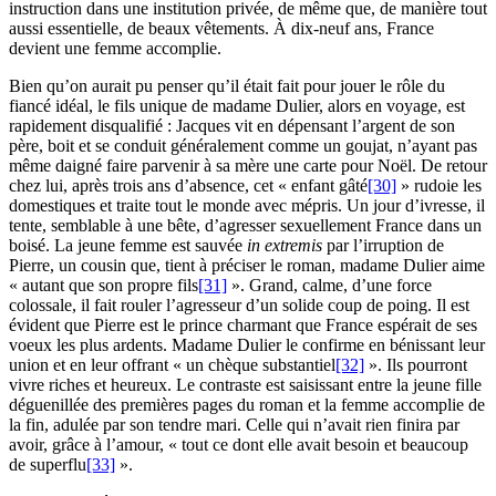
instruction dans une institution privée, de même que, de manière tout
aussi essentielle, de beaux vêtements. À dix-neuf ans, France
devient une femme accomplie.
Bien qu’on aurait pu penser qu’il était fait pour jouer le rôle du
fiancé idéal, le fils unique de madame Dulier, alors en voyage, est
rapidement disqualifié : Jacques vit en dépensant l’argent de son
père, boit et se conduit généralement comme un goujat, n’ayant pas
même daigné faire parvenir à sa mère une carte pour Noël. De retour
chez lui, après trois ans d’absence, cet « enfant gâté
[30]
» rudoie les
domestiques et traite tout le monde avec mépris. Un jour d’ivresse, il
tente, semblable à une bête, d’agresser sexuellement France dans un
boisé. La jeune femme est sauvée
in extremis
par l’irruption de
Pierre, un cousin que, tient à préciser le roman, madame Dulier aime
« autant que son propre fils
[31]
». Grand, calme, d’une force
colossale, il fait rouler l’agresseur d’un solide coup de poing. Il est
évident que Pierre est le prince charmant que France espérait de ses
voeux les plus ardents. Madame Dulier le confirme en bénissant leur
union et en leur offrant « un chèque substantiel
[32]
». Ils pourront
vivre riches et heureux. Le contraste est saisissant entre la jeune fille
déguenillée des premières pages du roman et la femme accomplie de
la fin, adulée par son tendre mari. Celle qui n’avait rien finira par
avoir, grâce à l’amour, « tout ce dont elle avait besoin et beaucoup
de superflu
[33]
».