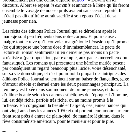
discours, Albert se repent
in extremis
et annonce à Irène qu’ils feront
ensemble le voyage de noces qu’ils avaient sans cesse reporté. Il
n’était pas dit qu’Irène aurait sacrifié à son époux l’éclat de sa
jeunesse pour rien.
Les récits des éditions Police Journal qui se déroulent après le
mariage sont peu fréquents dans notre corpus. Et pour cause :
malgré tout le rêve qu’il convoie, malgré toute l’évasion qu’il promet
(ce qui suppose une bonne dose d’invraisemblance), le pacte de
lecture du roman sentimental n’en demeure pas moins un pacte
« réaliste » (par opposition, par exemple, aux pactes merveilleux ou
fantastique). Les romans qui présentent une héroïne mariée posent
par conséquent un regard beaucoup plus lucide, voire désenchanté,
sur sa vie domestique, et c’est pourquoi la plupart des intrigues des
éditions Police Journal se terminent sur un baiser de fiançailles, gage
d’amour absolu et éternel entre les deux personnages principaux. La
femme y est fixée dans son moment de prime jeunesse, et donc
d’ultime beauté selon les canons esthétiques de l’époque. L’homme,
lui, est déjà riche, parfois très riche, ou au moins promis à la
richesse. En conjuguant la beauté et l’argent, ces jeunes fiancés qui
ont vingt ans dans les années 1950 et qui portent leur amour sur leur
front sont prêts à entrer de plain-pied, de manière légitime, dans le
rêve consumériste américain, pour le meilleur et pour le pire.