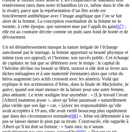
relativement rares dans notre échantillon (et ce, même dans le rôle de
la rivale), parce que la représentation d’un être avide est
foncièrement antithétique avec l’image angélique que l’on se fait
alors de la femme. La conception essentialiste de la femme ne la
montre, à cette époque, que rarement mue par l’appât du gain
[67]
;
elle est au contraire décrite comme un puits sans fond de bonté et de
dévouement.
Un tel désintéressement masque la nature inégale de l’échange
sanctionné par le mariage, la femme apportant sa beauté physique et
intime (son
sex appeal
), et l’homme, son succès public. Cet échange
de capitaux ne fait que se détériorer avec le temps : le capital de
l’héroïne décline (sa beauté se flétrit, surtout si elle doit se livrer aux
tâches ménagères et à une maternité éreintante) alors que celui du
héros augmente (ses actifs croissent avec les années). Voilà qui
explique le ton acrimonieux d’Irène, dans la finale de
Marjolaine, la
garce
, quand son mari menace de la laisser pour une autre femme,
plus attirante. Le texte souligne leur asymétrie : « [L]e travail l’avait
[Albert] maintenu jeune », alors qu’Irène paraissait « naturellement
plus vieille que son âge » car, « [a]vec les responsabilités qu’elle
avait acceptées à 19 ans, elle avait vieilli beaucoup plus rapidement
que dans des circonstances normales
[68]
». Irène est déterminée à ne
pas se laisser damer le pion par sa rivale. Courroucée, elle rappelle à
Albert qu’il lui doit sa fortune : « Sans moi, tu n’aurais
probablement pas une cenne aujourd’hui
[69]
. » Devant un tel