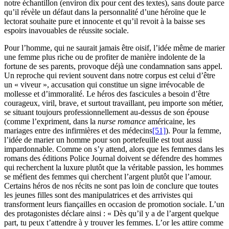
notre échantillon (environ dix pour cent des textes), sans doute parce
qu’il révèle un défaut dans la personnalité d’une héroïne que le
lectorat souhaite pure et innocente et qu’il revoit à la baisse ses
espoirs inavouables de réussite sociale.
Pour l’homme, qui ne saurait jamais être oisif, l’idée même de marier
une femme plus riche ou de profiter de manière indolente de la
fortune de ses parents, provoque déjà une condamnation sans appel.
Un reproche qui revient souvent dans notre corpus est celui d’être
un « viveur », accusation qui constitue un signe irrévocable de
mollesse et d’immoralité. Le héros des fascicules a besoin d’être
courageux, viril, brave, et surtout travaillant, peu importe son métier,
se situant toujours professionnellement au-dessus de son épouse
(comme l’expriment, dans la
nurse romance
américaine, les
mariages entre des infirmières et des médecins
[51]
). Pour la femme,
l’idée de marier un homme pour son portefeuille est tout aussi
impardonnable. Comme on s’y attend, alors que les femmes dans les
romans des éditions Police Journal doivent se défendre des hommes
qui recherchent la luxure plutôt que la véritable passion, les hommes
se méfient des femmes qui cherchent l’argent plutôt que l’amour.
Certains héros de nos récits ne sont pas loin de conclure que toutes
les jeunes filles sont des manipulatrices et des arrivistes qui
transforment leurs fiançailles en occasion de promotion sociale. L’un
des protagonistes déclare ainsi : « Dès qu’il y a de l’argent quelque
part, tu peux t’attendre à y trouver les femmes. L’or les attire comme