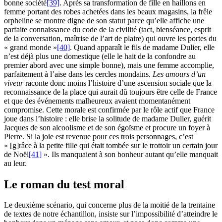
bonne société
[39]
. Après sa transformation de fille en haillons en
femme portant des robes achetées dans les beaux magasins, la frêle
orpheline se montre digne de son statut parce qu’elle affiche une
parfaite connaissance du code de la civilité (tact, bienséance, esprit
de la conversation, maîtrise de l’art de plaire) qui ouvre les portes du
« grand monde »
[40]
. Quand apparaît le fils de madame Dulier, elle
n’est déjà plus une domestique (elle le hait de la confondre au
premier abord avec une simple bonne), mais une femme accomplie,
parfaitement à l’aise dans les cercles mondains.
Les amours d’un
viveur
raconte donc moins l’histoire d’une ascension sociale que la
reconnaissance de la place qui aurait dû toujours être celle de France
et que des événements malheureux avaient momentanément
compromise. Cette morale est confirmée par le rôle actif que France
joue dans l’histoire : elle brise la solitude de madame Dulier, guérit
Jacques de son alcoolisme et de son égoïsme et procure un foyer à
Pierre. Si la joie est revenue pour ces trois personnages, c’est
« [g]râce à la petite fille qui était tombée sur le trottoir un certain jour
de Noël
[41]
». Ils manquaient à son bonheur autant qu’elle manquait
au leur.
Le roman du test moral
Le deuxième scénario, qui concerne plus de la moitié de la trentaine
de textes de notre échantillon, insiste sur l’impossibilité d’atteindre le