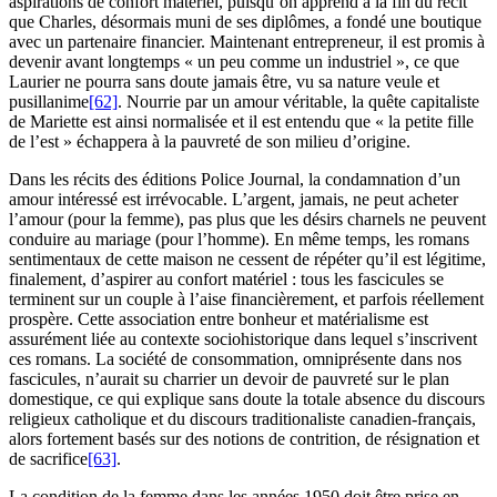
aspirations de confort matériel, puisqu’on apprend à la fin du récit
que Charles, désormais muni de ses diplômes, a fondé une boutique
avec un partenaire financier. Maintenant entrepreneur, il est promis à
devenir avant longtemps « un peu comme un industriel », ce que
Laurier ne pourra sans doute jamais être, vu sa nature veule et
pusillanime
[62]
. Nourrie par un amour véritable, la quête capitaliste
de Mariette est ainsi normalisée et il est entendu que « la petite fille
de l’est » échappera à la pauvreté de son milieu d’origine.
Dans les récits des éditions Police Journal, la condamnation d’un
amour intéressé est irrévocable. L’argent, jamais, ne peut acheter
l’amour (pour la femme), pas plus que les désirs charnels ne peuvent
conduire au mariage (pour l’homme). En même temps, les romans
sentimentaux de cette maison ne cessent de répéter qu’il est légitime,
finalement, d’aspirer au confort matériel : tous les fascicules se
terminent sur un couple à l’aise financièrement, et parfois réellement
prospère. Cette association entre bonheur et matérialisme est
assurément liée au contexte sociohistorique dans lequel s’inscrivent
ces romans. La société de consommation, omniprésente dans nos
fascicules, n’aurait su charrier un devoir de pauvreté sur le plan
domestique, ce qui explique sans doute la totale absence du discours
religieux catholique et du discours traditionaliste canadien-français,
alors fortement basés sur des notions de contrition, de résignation et
de sacrifice
[63]
.
La condition de la femme dans les années 1950 doit être prise en