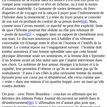
compte pour comprendre ce rêve de richesse, ou à tout le moins
d’aisance matérielle. Le fantasme de vastes demeures, de fines
draperies et de voyages est la rançon à payer pour l’enfermement de
l’héroïne dans la domesticité. La reine du foyer pourra se consoler
de son sort en profitant du confort de sa prison dorée
[64]
. Mais,
comme nous l’avons montré, ce marché ne peut être explicité, faute
de quoi l’héroïne pourrait être réduite au rôle peu reluisant de
« poule de luxe
[65]
», engagée dans un rapport de clientélisme avec
son mari. Le discours amoureux sert à habiller d’un vêtement
convenable cet échange entre le désir de l’homme et l’intérêt de la
femme. Le contrat repose sur l’engagement suivant : l’homme doit
tomber amoureux d’une femme splendide sans que cette beauté
physique détermine seule ses sentiments, et la femme doit s’éprendre
d’un homme ayant un bon statut sans que l’argent intervienne dans
son choix. La noblesse de leur amour, étranger à la luxure et à la
cupidité, leur permettra d’obtenir ce qu’ils ne savaient pas qu’ils
souhaitaient : il aura à ses côtés la plus ravissante femme du monde,
épousée pour son coeur pur et désintéressé, elle vivra comme une
« reine » dans une maison d’un quartier huppé, avec un mari qu’elle
voudra dorloter.
On peut – avec Pierre Bourdieu – conclure en affirmant que les
héroïnes des éditions Police Journal découvrent un intérêt dans le
désintéressement
[66]
. L’affirmation est d’autant plus juste que,
comme le montre notre annexe I, les croqueuses de diamants sont