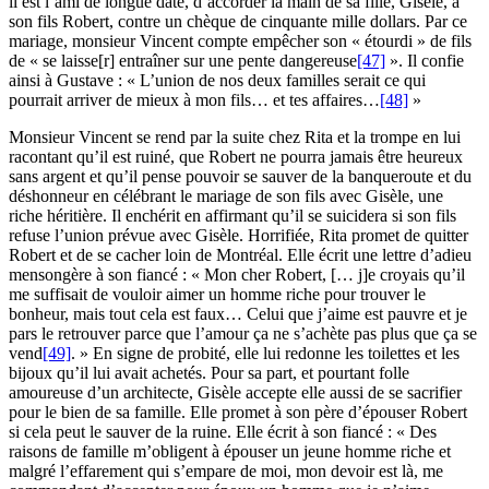
il est l’ami de longue date, d’accorder la main de sa fille, Gisèle, à
son fils Robert, contre un chèque de cinquante mille dollars. Par ce
mariage, monsieur Vincent compte empêcher son « étourdi » de fils
de « se laisse[r] entraîner sur une pente dangereuse
[47]
». Il confie
ainsi à Gustave : « L’union de nos deux familles serait ce qui
pourrait arriver de mieux à mon fils… et tes affaires…
[48]
»
Monsieur Vincent se rend par la suite chez Rita et la trompe en lui
racontant qu’il est ruiné, que Robert ne pourra jamais être heureux
sans argent et qu’il pense pouvoir se sauver de la banqueroute et du
déshonneur en célébrant le mariage de son fils avec Gisèle, une
riche héritière. Il enchérit en affirmant qu’il se suicidera si son fils
refuse l’union prévue avec Gisèle. Horrifiée, Rita promet de quitter
Robert et de se cacher loin de Montréal. Elle écrit une lettre d’adieu
mensongère à son fiancé : « Mon cher Robert, [… j]e croyais qu’il
me suffisait de vouloir aimer un homme riche pour trouver le
bonheur, mais tout cela est faux… Celui que j’aime est pauvre et je
pars le retrouver parce que l’amour ça ne s’achète pas plus que ça se
vend
[49]
. » En signe de probité, elle lui redonne les toilettes et les
bijoux qu’il lui avait achetés. Pour sa part, et pourtant folle
amoureuse d’un architecte, Gisèle accepte elle aussi de se sacrifier
pour le bien de sa famille. Elle promet à son père d’épouser Robert
si cela peut le sauver de la ruine. Elle écrit à son fiancé : « Des
raisons de famille m’obligent à épouser un jeune homme riche et
malgré l’effarement qui s’empare de moi, mon devoir est là, me