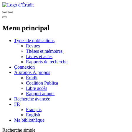
Menu principal
Types de publications
Revues
Thèses et mémoires
Livres et actes
Rapports de recherche
Connexion
À propos
À propos
Érudit
Coalition Publica
Libre accès
Rapport annuel
Recherche avancée
FR
Français
English
Ma bibliothèque
Recherche simple