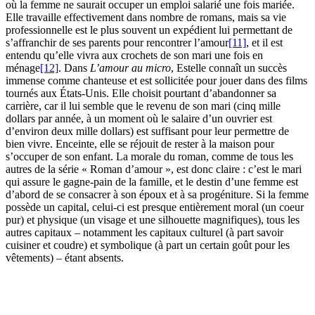
où la femme ne saurait occuper un emploi salarié une fois mariée.
Elle travaille effectivement dans nombre de romans, mais sa vie
professionnelle est le plus souvent un expédient lui permettant de
s’affranchir de ses parents pour rencontrer l’amour
[11]
, et il est
entendu qu’elle vivra aux crochets de son mari une fois en
ménage
[12]
. Dans
L’amour au micro
, Estelle connaît un succès
immense comme chanteuse et est sollicitée pour jouer dans des films
tournés aux États-Unis. Elle choisit pourtant d’abandonner sa
carrière, car il lui semble que le revenu de son mari (cinq mille
dollars par année, à un moment où le salaire d’un ouvrier est
d’environ deux mille dollars) est suffisant pour leur permettre de
bien vivre. Enceinte, elle se réjouit de rester à la maison pour
s’occuper de son enfant. La morale du roman, comme de tous les
autres de la série « Roman d’amour », est donc claire : c’est le mari
qui assure le gagne-pain de la famille, et le destin d’une femme est
d’abord de se consacrer à son époux et à sa progéniture. Si la femme
possède un capital, celui-ci est presque entièrement moral (un coeur
pur) et physique (un visage et une silhouette magnifiques), tous les
autres capitaux – notamment les capitaux culturel (à part savoir
cuisiner et coudre) et symbolique (à part un certain goût pour les
vêtements) – étant absents.