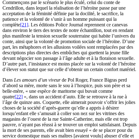
Commençons par le scénario le plus éculé, celui du conte de
Cendrillon, dans lequel la réalisation de l’héroïne passe par une
acceptation de la féminité définie par la docilité, le sacrifice, la
patience et la volonté de s’unir à un homme puissant qui la
complète
[21]
. Les éditions Police Journal reprennent ce canevas
dans environ le tiers des textes de notre échantillon, tout en rendant
plus manifeste la tension sexuelle souterraine qui habite l’univers du
conte, ainsi que la volonté de promotion sociale de l’héroïne. D’une
part, les métaphores et les allusions voilées sont remplacées par des
descriptions plus directes des embûches qui guettent la jeune fille
devant négocier son passage à l’âge adulte et à la floraison sexuelle.
D’autre part, l’insistance est moins placée sur la volonté de l’héroïne
d’élever son statut que sur celle d’obtenir un certain confort matériel.
Dans
Les amours d’un viveur
de Pol Roger, France Bigras perd
d’abord sa mère, morte sans le sou à l’hospice, puis son père et sa
belle-mère, « une espèce de maritorne qui buvait comme
quatre
[22]
», dans un accident d’auto. Elle se retrouve à la rue à
l’âge de quinze ans. Coquette, elle aimerait pouvoir s’offrir les jolies
choses de la société d’après-guerre qu’elle a appris à désirer
lorsqu’enfant elle s’amusait à coller son nez sur les vitrines des
magasins de l’ouest de la rue Sainte-Catherine, mais elle est trop
pauvre, n’ayant pas réussi à se trouver un emploi satisfaisant. Depuis
la mort de ses parents, elle avait bien essayé « de se placer pour du
service domestique mais ses maîtres [avaient voulu] abuser d’elle et