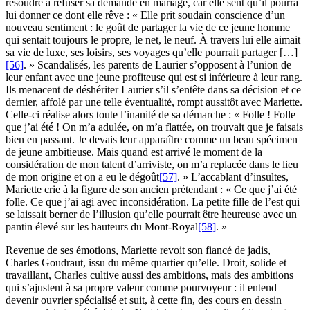
résoudre à refuser sa demande en mariage, car elle sent qu’il pourra
lui donner ce dont elle rêve : « Elle prit soudain conscience d’un
nouveau sentiment : le goût de partager la vie de ce jeune homme
qui sentait toujours le propre, le net, le neuf. À travers lui elle aimait
sa vie de luxe, ses loisirs, ses voyages qu’elle pourrait partager […]
[56]
. » Scandalisés, les parents de Laurier s’opposent à l’union de
leur enfant avec une jeune profiteuse qui est si inférieure à leur rang.
Ils menacent de déshériter Laurier s’il s’entête dans sa décision et ce
dernier, affolé par une telle éventualité, rompt aussitôt avec Mariette.
Celle-ci réalise alors toute l’inanité de sa démarche : « Folle ! Folle
que j’ai été ! On m’a adulée, on m’a flattée, on trouvait que je faisais
bien en passant. Je devais leur apparaître comme un beau spécimen
de jeune ambitieuse. Mais quand est arrivé le moment de la
considération de mon talent d’arriviste, on m’a replacée dans le lieu
de mon origine et on a eu le dégoût
[57]
. » L’accablant d’insultes,
Mariette crie à la figure de son ancien prétendant : « Ce que j’ai été
folle. Ce que j’ai agi avec inconsidération. La petite fille de l’est qui
se laissait berner de l’illusion qu’elle pourrait être heureuse avec un
pantin élevé sur les hauteurs du Mont-Royal
[58]
. »
Revenue de ses émotions, Mariette revoit son fiancé de jadis,
Charles Goudraut, issu du même quartier qu’elle. Droit, solide et
travaillant, Charles cultive aussi des ambitions, mais des ambitions
qui s’ajustent à sa propre valeur comme pourvoyeur : il entend
devenir ouvrier spécialisé et suit, à cette fin, des cours en dessin