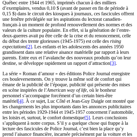
Québec entre 1944 et 1965, imprimés chacun à des milliers
d’exemplaires, vendus 0,10 $ (avant de passer en fin de période à
0,15 $) dans le circuit des kiosques à journaux, ces fascicules offrent
une fenêtre privilégiée sur les aspirations du lectorat canadien-
français à un moment de profond renouvellement des normes et des
valeurs de la culture populaire. En effet, si la génération de l’entre-
deux-guerres avait pu être celle de la crise et du renoncement, celle
du début des trente glorieuses (1945-1975) est celle des
rising
expectations
[2]
. Les enfants et les adolescents des années 1950
grandissent dans une relative aisance matérielle par rapport à leurs
parents. Entre eux et l’avalanche des nouveaux produits qu’on leur
destine, se développe rapidement un rapport d’attraction
[3]
.
La série « Roman d’amour » des éditions Police Journal enregistre
ces bouleversements. On y trouve la même soif de confort qui
émane de la publicité de l’époque, publicité qui présente des mises
en scène inspirées de l’
American way of life
, où le bonheur
personnel s’accompagne forcément d’un certain bien-être
matériel
[4]
. À ce sujet, Luc Côté et Jean-Guy Daigle ont montré que
les changements les plus importants dans les annonces publicitaires
entre les périodes 1929-1944 et 1945-1957 concernent l’automobile,
les loisirs et, surtout, le confort domestique
[5]
. Leurs conclusions
s’appliquent à notre corpus. S’il y a quelque chose qui frappe à la
lecture des fascicules de Police Journal, c’est bien la place qu’y
prend l’aisance financière, incarnée précisément par la voiture et les