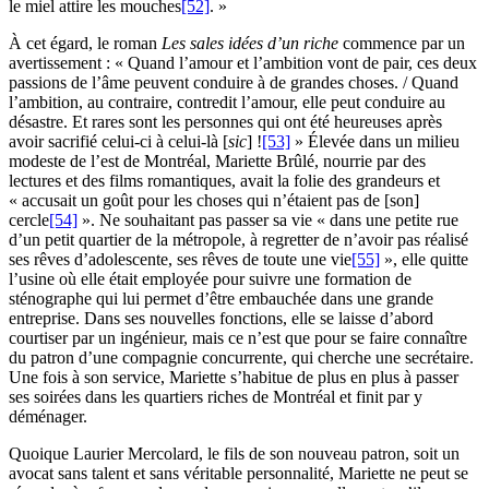
le miel attire les mouches
[52]
. »
À cet égard, le roman
Les sales idées d’un riche
commence par un
avertissement : « Quand l’amour et l’ambition vont de pair, ces deux
passions de l’âme peuvent conduire à de grandes choses. / Quand
l’ambition, au contraire, contredit l’amour, elle peut conduire au
désastre. Et rares sont les personnes qui ont été heureuses après
avoir sacrifié celui-ci à celui-là [
sic
] !
[53]
» Élevée dans un milieu
modeste de l’est de Montréal, Mariette Brûlé, nourrie par des
lectures et des films romantiques, avait la folie des grandeurs et
« accusait un goût pour les choses qui n’étaient pas de [son]
cercle
[54]
». Ne souhaitant pas passer sa vie « dans une petite rue
d’un petit quartier de la métropole, à regretter de n’avoir pas réalisé
ses rêves d’adolescente, ses rêves de toute une vie
[55]
», elle quitte
l’usine où elle était employée pour suivre une formation de
sténographe qui lui permet d’être embauchée dans une grande
entreprise. Dans ses nouvelles fonctions, elle se laisse d’abord
courtiser par un ingénieur, mais ce n’est que pour se faire connaître
du patron d’une compagnie concurrente, qui cherche une secrétaire.
Une fois à son service, Mariette s’habitue de plus en plus à passer
ses soirées dans les quartiers riches de Montréal et finit par y
déménager.
Quoique Laurier Mercolard, le fils de son nouveau patron, soit un
avocat sans talent et sans véritable personnalité, Mariette ne peut se