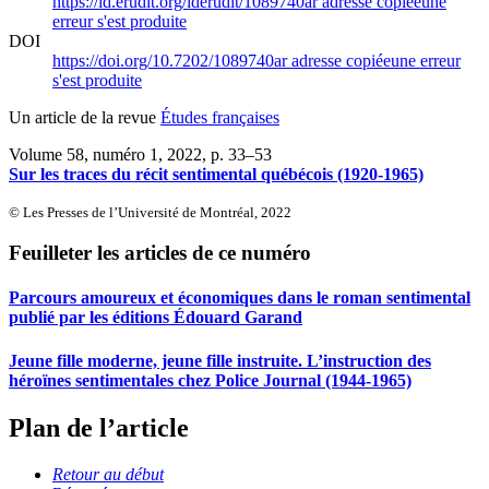
https://id.erudit.org/iderudit/1089740ar
adresse copiée
une
erreur s'est produite
DOI
https://doi.org/10.7202/1089740ar
adresse copiée
une erreur
s'est produite
Un article de la revue
Études françaises
Volume 58, numéro 1, 2022
, p. 33–53
Sur les traces du récit sentimental québécois (1920-1965)
© Les Presses de l’Université de Montréal, 2022
Feuilleter les articles de ce numéro
Parcours amoureux et économiques dans le roman sentimental
publié par les éditions Édouard Garand
Jeune fille moderne, jeune fille instruite. L’instruction des
héroïnes sentimentales chez Police Journal (1944-1965)
Plan de l’article
Retour au début