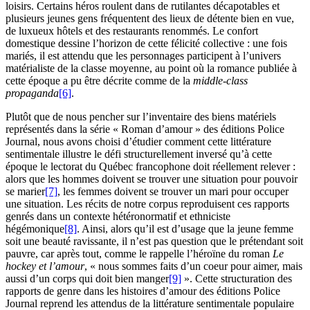
loisirs. Certains héros roulent dans de rutilantes décapotables et
plusieurs jeunes gens fréquentent des lieux de détente bien en vue,
de luxueux hôtels et des restaurants renommés. Le confort
domestique dessine l’horizon de cette félicité collective : une fois
mariés, il est attendu que les personnages participent à l’univers
matérialiste de la classe moyenne, au point où la romance publiée à
cette époque a pu être décrite comme de la
middle-class
propaganda
[6]
.
Plutôt que de nous pencher sur l’inventaire des biens matériels
représentés dans la série « Roman d’amour » des éditions Police
Journal, nous avons choisi d’étudier comment cette littérature
sentimentale illustre le défi structurellement inversé qu’à cette
époque le lectorat du Québec francophone doit réellement relever :
alors que les hommes doivent se trouver une situation pour pouvoir
se marier
[7]
, les femmes doivent se trouver un mari pour occuper
une situation. Les récits de notre corpus reproduisent ces rapports
genrés dans un contexte hétéronormatif et ethniciste
hégémonique
[8]
. Ainsi, alors qu’il est d’usage que la jeune femme
soit une beauté ravissante, il n’est pas question que le prétendant soit
pauvre, car après tout, comme le rappelle l’héroïne du roman
Le
hockey et l’amour
, « nous sommes faits d’un coeur pour aimer, mais
aussi d’un corps qui doit bien manger
[9]
». Cette structuration des
rapports de genre dans les histoires d’amour des éditions Police
Journal reprend les attendus de la littérature sentimentale populaire