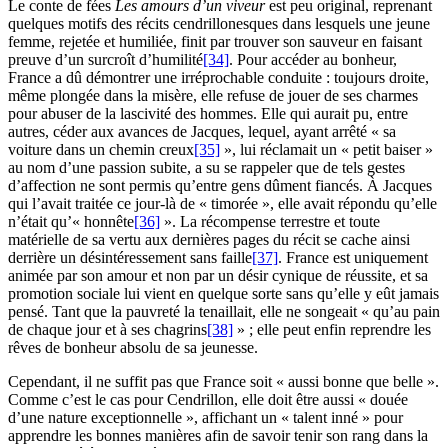
Le conte de fées
Les amours d’un viveur
est peu original, reprenant
quelques motifs des récits cendrillonesques dans lesquels une jeune
femme, rejetée et humiliée, finit par trouver son sauveur en faisant
preuve d’un surcroît d’humilité
[34]
. Pour accéder au bonheur,
France a dû démontrer une irréprochable conduite : toujours droite,
même plongée dans la misère, elle refuse de jouer de ses charmes
pour abuser de la lascivité des hommes. Elle qui aurait pu, entre
autres, céder aux avances de Jacques, lequel, ayant arrêté « sa
voiture dans un chemin creux
[35]
», lui réclamait un « petit baiser »
au nom d’une passion subite, a su se rappeler que de tels gestes
d’affection ne sont permis qu’entre gens dûment fiancés. À Jacques
qui l’avait traitée ce jour-là de « timorée », elle avait répondu qu’elle
n’était qu’« honnête
[36]
». La récompense terrestre et toute
matérielle de sa vertu aux dernières pages du récit se cache ainsi
derrière un désintéressement sans faille
[37]
. France est uniquement
animée par son amour et non par un désir cynique de réussite, et sa
promotion sociale lui vient en quelque sorte sans qu’elle y eût jamais
pensé. Tant que la pauvreté la tenaillait, elle ne songeait « qu’au pain
de chaque jour et à ses chagrins
[38]
» ; elle peut enfin reprendre les
rêves de bonheur absolu de sa jeunesse.
Cependant, il ne suffit pas que France soit « aussi bonne que belle ».
Comme c’est le cas pour Cendrillon, elle doit être aussi « douée
d’une nature exceptionnelle », affichant un « talent inné » pour
apprendre les bonnes manières afin de savoir tenir son rang dans la