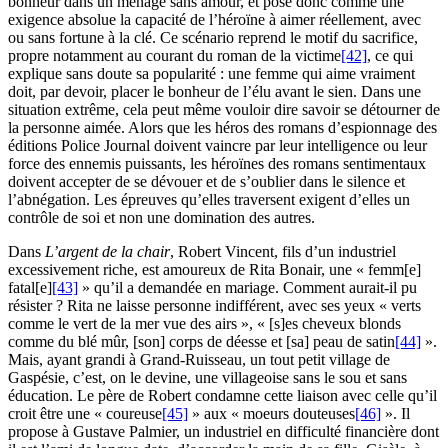
bonheur dans un ménage sans amour, et pose donc comme une
exigence absolue la capacité de l’héroïne à aimer réellement, avec
ou sans fortune à la clé. Ce scénario reprend le motif du sacrifice,
propre notamment au courant du roman de la victime
[42]
, ce qui
explique sans doute sa popularité : une femme qui aime vraiment
doit, par devoir, placer le bonheur de l’élu avant le sien. Dans une
situation extrême, cela peut même vouloir dire savoir se détourner de
la personne aimée. Alors que les héros des romans d’espionnage des
éditions Police Journal doivent vaincre par leur intelligence ou leur
force des ennemis puissants, les héroïnes des romans sentimentaux
doivent accepter de se dévouer et de s’oublier dans le silence et
l’abnégation. Les épreuves qu’elles traversent exigent d’elles un
contrôle de soi et non une domination des autres.
Dans
L’argent de la chair
, Robert Vincent, fils d’un industriel
excessivement riche, est amoureux de Rita Bonair, une « femm[e]
fatal[e]
[43]
» qu’il a demandée en mariage. Comment aurait-il pu
résister ? Rita ne laisse personne indifférent, avec ses yeux « verts
comme le vert de la mer vue des airs », « [s]es cheveux blonds
comme du blé mûr, [son] corps de déesse et [sa] peau de satin
[44]
».
Mais, ayant grandi à Grand-Ruisseau, un tout petit village de
Gaspésie, c’est, on le devine, une villageoise sans le sou et sans
éducation. Le père de Robert condamne cette liaison avec celle qu’il
croit être une « coureuse
[45]
» aux « moeurs douteuses
[46]
». Il
propose à Gustave Palmier, un industriel en difficulté financière dont