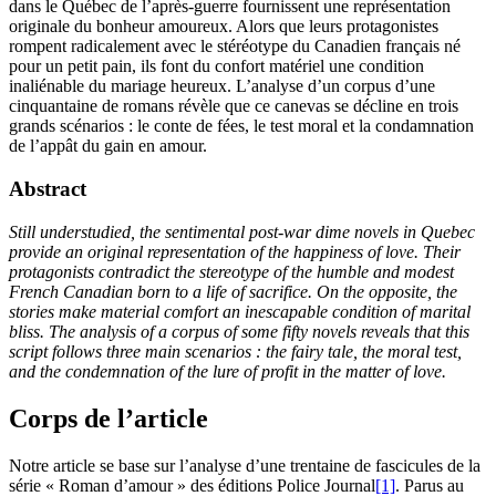
dans le Québec de l’après-guerre fournissent une représentation
originale du bonheur amoureux. Alors que leurs protagonistes
rompent radicalement avec le stéréotype du Canadien français né
pour un petit pain, ils font du confort matériel une condition
inaliénable du mariage heureux. L’analyse d’un corpus d’une
cinquantaine de romans révèle que ce canevas se décline en trois
grands scénarios : le conte de fées, le test moral et la condamnation
de l’appât du gain en amour.
Abstract
Still understudied, the sentimental post-war dime novels in Quebec
provide an original representation of the happiness of love. Their
protagonists contradict the stereotype of the humble and modest
French Canadian born to a life of sacrifice. On the opposite, the
stories make material comfort an inescapable condition of marital
bliss. The analysis of a corpus of some fifty novels reveals that this
script follows three main scenarios : the fairy tale, the moral test,
and the condemnation of the lure of profit in the matter of love.
Corps de l’article
Notre article se base sur l’analyse d’une trentaine de fascicules de la
série « Roman d’amour » des éditions Police Journal
[1]
. Parus au