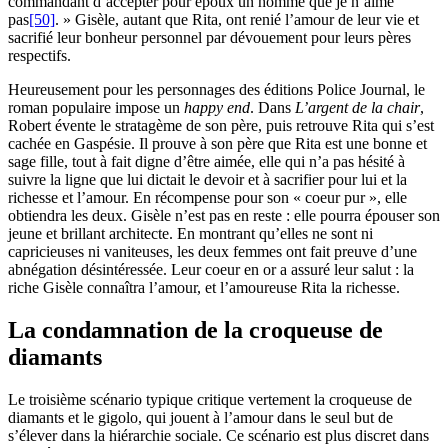
commandant d’accepter pour époux un homme que je n’aime
pas
[50]
. » Gisèle, autant que Rita, ont renié l’amour de leur vie et
sacrifié leur bonheur personnel par dévouement pour leurs pères
respectifs.
Heureusement pour les personnages des éditions Police Journal, le
roman populaire impose un
happy end
. Dans
L’argent de la chair
,
Robert évente le stratagème de son père, puis retrouve Rita qui s’est
cachée en Gaspésie. Il prouve à son père que Rita est une bonne et
sage fille, tout à fait digne d’être aimée, elle qui n’a pas hésité à
suivre la ligne que lui dictait le devoir et à sacrifier pour lui et la
richesse et l’amour. En récompense pour son « coeur pur », elle
obtiendra les deux. Gisèle n’est pas en reste : elle pourra épouser son
jeune et brillant architecte. En montrant qu’elles ne sont ni
capricieuses ni vaniteuses, les deux femmes ont fait preuve d’une
abnégation désintéressée. Leur coeur en or a assuré leur salut : la
riche Gisèle connaîtra l’amour, et l’amoureuse Rita la richesse.
La condamnation de la croqueuse de
diamants
Le troisième scénario typique critique vertement la croqueuse de
diamants et le gigolo, qui jouent à l’amour dans le seul but de
s’élever dans la hiérarchie sociale. Ce scénario est plus discret dans