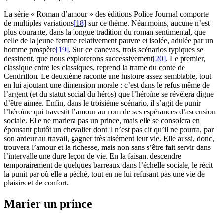
La série « Roman d’amour » des éditions Police Journal comporte
de multiples variations
[18]
sur ce thème. Néanmoins, aucune n’est
plus courante, dans la longue tradition du roman sentimental, que
celle de la jeune femme relativement pauvre et isolée, adulée par un
homme prospère
[19]
. Sur ce canevas, trois scénarios typiques se
dessinent, que nous explorerons successivement
[20]
. Le premier,
classique entre les classiques, reprend la trame du conte de
Cendrillon. Le deuxième raconte une histoire assez semblable, tout
en lui ajoutant une dimension morale : c’est dans le refus même de
l’argent (et du statut social du héros) que l’héroïne se révélera digne
d’être aimée. Enfin, dans le troisième scénario, il s’agit de punir
l’héroïne qui travestit l’amour au nom de ses espérances d’ascension
sociale. Elle ne mariera pas un prince, mais elle se consolera en
épousant plutôt un chevalier dont il n’est pas dit qu’il ne pourra, par
son ardeur au travail, gagner très aisément leur vie. Elle aussi, donc,
trouvera l’amour et la richesse, mais non sans s’être fait servir dans
l’intervalle une dure leçon de vie. En la faisant descendre
temporairement de quelques barreaux dans l’échelle sociale, le récit
la punit par où elle a péché, tout en ne lui refusant pas une vie de
plaisirs et de confort.
Marier un prince