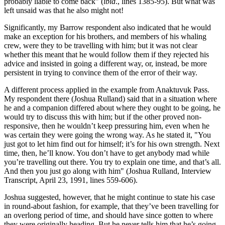
probably liable to come back" (
ibid
., lines 1385-95). But what was
left unsaid was that he also might not!
Significantly, my Barrow respondent also indicated that he would
make an exception for his brothers, and members of his whaling
crew, were they to be travelling with him; but it was not clear
whether this meant that he would follow them if they rejected his
advice and insisted in going a different way, or, instead, be more
persistent in trying to convince them of the error of their way.
A different process applied in the example from Anaktuvuk Pass.
My respondent there (Joshua Rulland) said that in a situation where
he and a companion differed about where they ought to be going, he
would try to discuss this with him; but if the other proved non-
responsive, then he wouldn’t keep pressuring him, even when he
was certain they were going the wrong way. As he stated it, "You
just got to let him find out for himself; it’s for his own strength. Next
time, then, he’ll know. You don’t have to get anybody mad while
you’re travelling out there. You try to explain one time, and that’s all.
And then you just go along with him" (Joshua Rulland, Interview
Transcript, April 23, 1991, lines 559-606).
Joshua suggested, however, that he might continue to state his case
in round-about fashion, for example, that they’ve been travelling for
an overlong period of time, and should have since gotten to where
they were originally heading. But he never tells him that he’s going