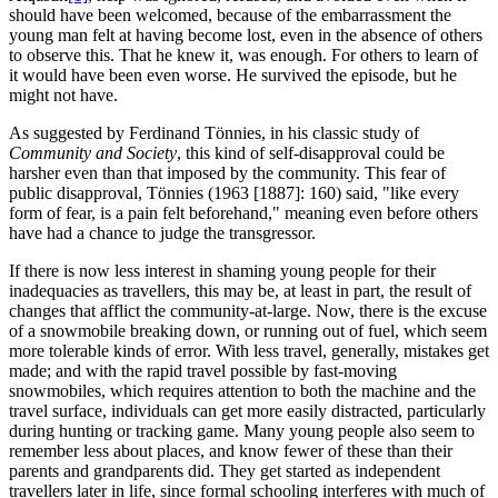
should have been welcomed, because of the embarrassment the
young man felt at having become lost, even in the absence of others
to observe this. That he knew it, was enough. For others to learn of
it would have been even worse. He survived the episode, but he
might not have.
As suggested by Ferdinand Tönnies, in his classic study of
Community and Society
, this kind of self-disapproval could be
harsher even than that imposed by the community. This fear of
public disapproval, Tönnies (1963 [1887]: 160) said, "like every
form of fear, is a pain felt beforehand," meaning even before others
have had a chance to judge the transgressor.
If there is now less interest in shaming young people for their
inadequacies as travellers, this may be, at least in part, the result of
changes that afflict the community-at-large. Now, there is the excuse
of a snowmobile breaking down, or running out of fuel, which seem
more tolerable kinds of error. With less travel, generally, mistakes get
made; and with the rapid travel possible by fast-moving
snowmobiles, which requires attention to both the machine and the
travel surface, individuals can get more easily distracted, particularly
during hunting or tracking game. Many young people also seem to
remember less about places, and know fewer of these than their
parents and grandparents did. They get started as independent
travellers later in life, since formal schooling interferes with much of