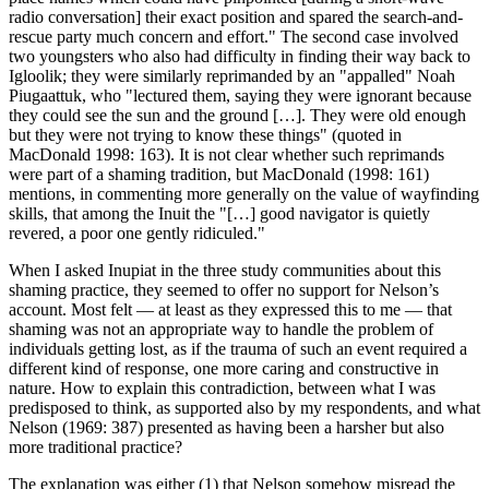
radio conversation] their exact position and spared the search-and-
rescue party much concern and effort." The second case involved
two youngsters who also had difficulty in finding their way back to
Igloolik; they were similarly reprimanded by an "appalled" Noah
Piugaattuk, who "lectured them, saying they were ignorant because
they could see the sun and the ground […]. They were old enough
but they were not trying to know these things" (quoted in
MacDonald 1998: 163). It is not clear whether such reprimands
were part of a shaming tradition, but MacDonald (1998: 161)
mentions, in commenting more generally on the value of wayfinding
skills, that among the Inuit the "[…] good navigator is quietly
revered, a poor one gently ridiculed."
When I asked Inupiat in the three study communities about this
shaming practice, they seemed to offer no support for Nelson’s
account. Most felt — at least as they expressed this to me — that
shaming was not an appropriate way to handle the problem of
individuals getting lost, as if the trauma of such an event required a
different kind of response, one more caring and constructive in
nature. How to explain this contradiction, between what I was
predisposed to think, as supported also by my respondents, and what
Nelson (1969: 387) presented as having been a harsher but also
more traditional practice?
The explanation was either (1) that Nelson somehow misread the