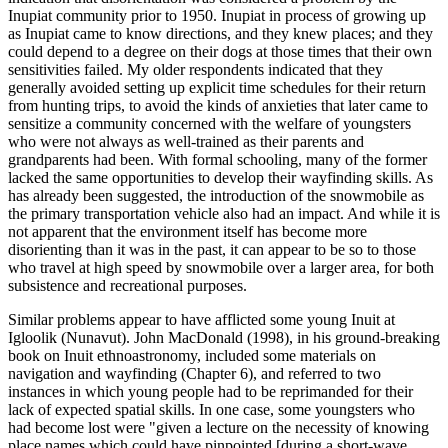
Inupiat community prior to 1950. Inupiat in process of growing up
as Inupiat came to know directions, and they knew places; and they
could depend to a degree on their dogs at those times that their own
sensitivities failed. My older respondents indicated that they
generally avoided setting up explicit time schedules for their return
from hunting trips, to avoid the kinds of anxieties that later came to
sensitize a community concerned with the welfare of youngsters
who were not always as well-trained as their parents and
grandparents had been. With formal schooling, many of the former
lacked the same opportunities to develop their wayfinding skills. As
has already been suggested, the introduction of the snowmobile as
the primary transportation vehicle also had an impact. And while it is
not apparent that the environment itself has become more
disorienting than it was in the past, it can appear to be so to those
who travel at high speed by snowmobile over a larger area, for both
subsistence and recreational purposes.
Similar problems appear to have afflicted some young Inuit at
Igloolik (Nunavut). John MacDonald (1998), in his ground-breaking
book on Inuit ethnoastronomy, included some materials on
navigation and wayfinding (Chapter 6), and referred to two
instances in which young people had to be reprimanded for their
lack of expected spatial skills. In one case, some youngsters who
had become lost were "given a lecture on the necessity of knowing
place names which could have pinpointed [during a short-wave