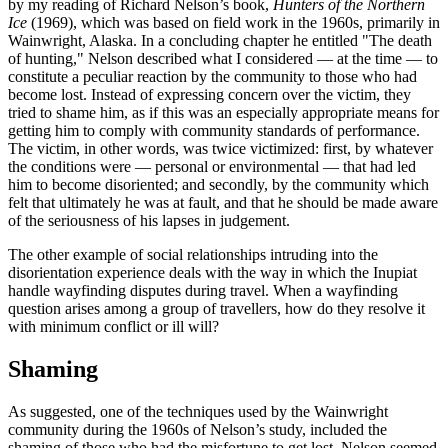
by my reading of Richard Nelson’s book,
Hunters of the Northern
Ice
(1969), which was based on field work in the 1960s, primarily in
Wainwright, Alaska. In a concluding chapter he entitled "The death
of hunting," Nelson described what I considered — at the time — to
constitute a peculiar reaction by the community to those who had
become lost. Instead of expressing concern over the victim, they
tried to shame him, as if this was an especially appropriate means for
getting him to comply with community standards of performance.
The victim, in other words, was twice victimized: first, by whatever
the conditions were — personal or environmental — that had led
him to become disoriented; and secondly, by the community which
felt that ultimately he was at fault, and that he should be made aware
of the seriousness of his lapses in judgement.
The other example of social relationships intruding into the
disorientation experience deals with the way in which the Inupiat
handle wayfinding disputes during travel. When a wayfinding
question arises among a group of travellers, how do they resolve it
with minimum conflict or ill will?
Shaming
As suggested, one of the techniques used by the Wainwright
community during the 1960s of Nelson’s study, included the
shaming of those who had the misfortune to get lost. Nelson seemed