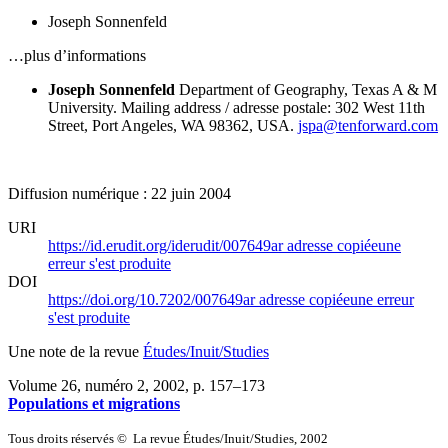
Joseph Sonnenfeld
…plus d’informations
Joseph Sonnenfeld
Department of Geography,
Texas A & M
University.
Mailing address / adresse postale: 302 West 11th
Street, Port Angeles, WA 98362, USA.
jspa@tenforward.com
Diffusion numérique : 22 juin 2004
URI
https://id.erudit.org/iderudit/007649ar
adresse copiée
une
erreur s'est produite
DOI
https://doi.org/10.7202/007649ar
adresse copiée
une erreur
s'est produite
Une note de la revue
Études/Inuit/Studies
Volume 26, numéro 2, 2002
, p. 157–173
Populations et migrations
Tous droits réservés © La revue Études/Inuit/Studies, 2002