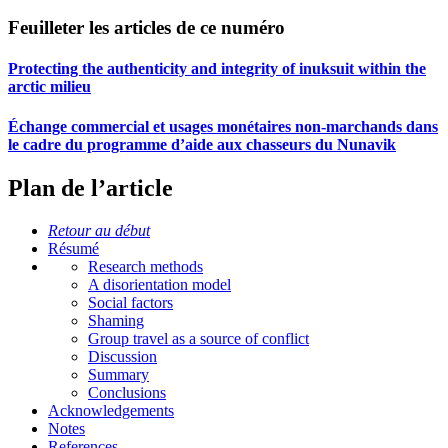
Feuilleter les articles de ce numéro
Protecting the authenticity and integrity of inuksuit within the
arctic milieu
Échange commercial et usages monétaires non-marchands dans
le cadre du programme d’aide aux chasseurs du Nunavik
Plan de l’article
Retour au début
Résumé
Research methods
A disorientation model
Social factors
Shaming
Group travel as a source of conflict
Discussion
Summary
Conclusions
Acknowledgements
Notes
References