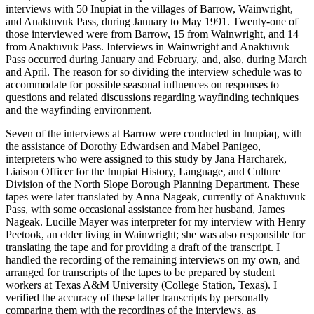
interviews with 50 Inupiat in the villages of Barrow, Wainwright,
and Anaktuvuk Pass, during January to May 1991. Twenty-one of
those interviewed were from Barrow, 15 from Wainwright, and 14
from Anaktuvuk Pass. Interviews in Wainwright and Anaktuvuk
Pass occurred during January and February, and, also, during March
and April. The reason for so dividing the interview schedule was to
accommodate for possible seasonal influences on responses to
questions and related discussions regarding wayfinding techniques
and the wayfinding environment.
Seven of the interviews at Barrow were conducted in Inupiaq, with
the assistance of Dorothy Edwardsen and Mabel Panigeo,
interpreters who were assigned to this study by Jana Harcharek,
Liaison Officer for the Inupiat History, Language, and Culture
Division of the North Slope Borough Planning Department. These
tapes were later translated by Anna Nageak, currently of Anaktuvuk
Pass, with some occasional assistance from her husband, James
Nageak. Lucille Mayer was interpreter for my interview with Henry
Peetook, an elder living in Wainwright; she was also responsible for
translating the tape and for providing a draft of the transcript. I
handled the recording of the remaining interviews on my own, and
arranged for transcripts of the tapes to be prepared by student
workers at Texas A&M University (College Station, Texas). I
verified the accuracy of these latter transcripts by personally
comparing them with the recordings of the interviews, as