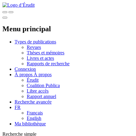
Menu principal
Types de publications
Revues
Thèses et mémoires
Livres et actes
Rapports de recherche
Connexion
À propos
À propos
Érudit
Coalition Publica
Libre accès
Rapport annuel
Recherche avancée
FR
Français
English
Ma bibliothèque
Recherche simple