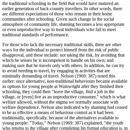
the traditional schooling in the field that would have matured an
earlier generation of back-country travellers. In other words, there
are different expectations of those who remain in their home
communities after schooling. Given such change in the social
atmosphere of community life, shaming becomes a less appropriate
or even unproductive way to treat individuals who fail to meet
traditional standards of performance.
For those who lack the necessary traditional skills, there are other
ways for the individual to protect himself from the risk of public
disapproval, and these include: not taking the risk, by avoiding that
which he senses he is incompetent to handle on his own; and
making sure that he travels only with others. In addition, he can try
to avoid needing to travel, by engaging in activities that are
minimally demanding of travel. Nelson (1969: 387) noted this
earlier: once alternative, non-traditional behaviours became available
as options for young people at Wainwright after they finished their
schooling, they could then "leave the village, find a job in the
village, or [even] live as an unproductive consumer," which is what
welfare allowed, without the stigma we normally associate with
welfare dependence. Nelson also indicated why shaming had ceased
to be as effective a means of behaviour control as it had been
traditionally, specifically, because of the alternatives available to
young people: "Today," Nelson (1969: 387) explained, "the youth
who returns to the village after completing his formal education is, in