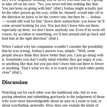
to take off on his own. "No, you never tell him nothing like that.
You just keep on going with him" (
ibid
.) Joshua might actually just
let the other person go his way, while he, himself, would take off in
the direction he knew to be the correct one; but then he — Joshua
— would still wait for him "down there somewhere; you know he’ll
come around looking for you. You just don’t leave him out there;
especially up there, we don’t leave anybody out. Even if he went off
course, by accident or something, we’d turn around and go back and
lead him in the right direction" (
ibid
.).
When I asked why his companion wouldn’t consider the possibility
that he was wrong, Joshua’s answer was, simply: "Well, some
people always think they know better than you. I just go along with
it. Sometimes you don’t really mind whether they got angry at you,
or anything like that; but you just don’t leave him out there to freeze
or anything. That’s what we do, is to watch out for each other pretty
close" (
ibid.
).
Discussion
Watching out for each other was the traditional rule, but so was
paying attention and submitting graciously to the judgement of those
who were more knowledgeable about an area or a route or trail, or
about wayfinding, generally. How does one explain the kinds of