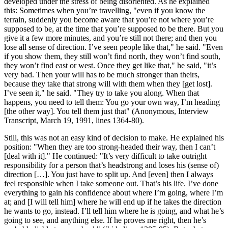
developed under the stress of being disoriented. As he explained
this: Sometimes when you’re travelling, "even if you know the
terrain, suddenly you become aware that you’re not where you’re
supposed to be, at the time that you’re supposed to be there. But you
give it a few more minutes, and you’re still not there; and then you
lose all sense of direction. I’ve seen people like that," he said. "Even
if you show them, they still won’t find north, they won’t find south,
they won’t find east or west. Once they get like that," he said, "it’s
very bad. Then your will has to be much stronger than theirs,
because they take that strong will with them when they [get lost].
I’ve seen it," he said. "They try to take you along. When that
happens, you need to tell them: You go your own way, I’m heading
[the other way]. You tell them just that" (Anonymous, Interview
Transcript, March 19, 1991, lines 1364-80).
Still, this was not an easy kind of decision to make. He explained his
position: "When they are too strong-headed their way, then I can’t
[deal with it]." He continued: "It’s very difficult to take outright
responsibility for a person that’s headstrong and loses his (sense of)
direction […]. You just have to split up. And [even] then I always
feel responsible when I take someone out. That’s his life. I’ve done
everything to gain his confidence about where I’m going, where I’m
at; and [I will tell him] where he will end up if he takes the direction
he wants to go, instead. I’ll tell him where he is going, and what he’s
going to see, and anything else. If he proves me right, then he’s