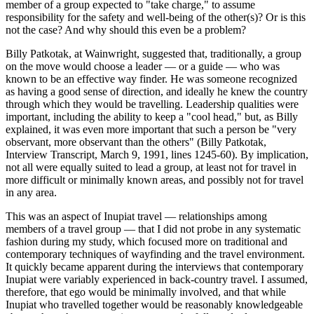
member of a group expected to "take charge," to assume
responsibility for the safety and well-being of the other(s)? Or is this
not the case? And why should this even be a problem?
Billy Patkotak, at Wainwright, suggested that, traditionally, a group
on the move would choose a leader — or a guide — who was
known to be an effective way finder. He was someone recognized
as having a good sense of direction, and ideally he knew the country
through which they would be travelling. Leadership qualities were
important, including the ability to keep a "cool head," but, as Billy
explained, it was even more important that such a person be "very
observant, more observant than the others" (Billy Patkotak,
Interview Transcript, March 9, 1991, lines 1245-60). By implication,
not all were equally suited to lead a group, at least not for travel in
more difficult or minimally known areas, and possibly not for travel
in any area.
This was an aspect of Inupiat travel — relationships among
members of a travel group — that I did not probe in any systematic
fashion during my study, which focused more on traditional and
contemporary techniques of wayfinding and the travel environment.
It quickly became apparent during the interviews that contemporary
Inupiat were variably experienced in back-country travel. I assumed,
therefore, that ego would be minimally involved, and that while
Inupiat who travelled together would be reasonably knowledgeable