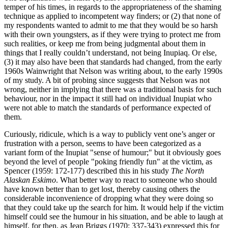
temper of his times, in regards to the appropriateness of the shaming
technique as applied to incompetent way finders; or (2) that none of
my respondents wanted to admit to me that they would be so harsh
with their own youngsters, as if they were trying to protect me from
such realities, or keep me from being judgmental about them in
things that I really couldn’t understand, not being Inupiaq. Or else,
(3) it may also have been that standards had changed, from the early
1960s Wainwright that Nelson was writing about, to the early 1990s
of my study. A bit of probing since suggests that Nelson was not
wrong, neither in implying that there was a traditional basis for such
behaviour, nor in the impact it still had on individual Inupiat who
were not able to match the standards of performance expected of
them.
Curiously, ridicule, which is a way to publicly vent one’s anger or
frustration with a person, seems to have been categorized as a
variant form of the Inupiat "sense of humour;" but it obviously goes
beyond the level of people "poking friendly fun" at the victim, as
Spencer (1959: 172-177) described this in his study
The North
Alaskan Eskimo
. What better way to react to someone who should
have known better than to get lost, thereby causing others the
considerable inconvenience of dropping what they were doing so
that they could take up the search for him. It would help if the victim
himself could see the humour in his situation, and be able to laugh at
himself, for then, as Jean Briggs (1970: 337-343) expressed this for