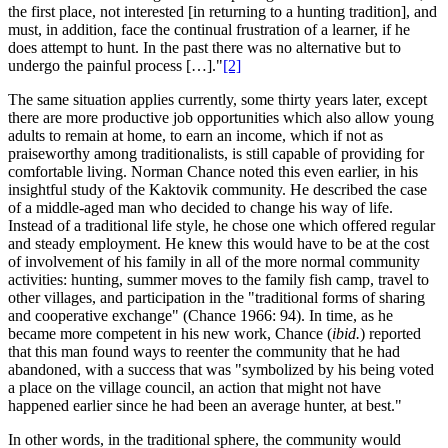
the first place, not interested [in returning to a hunting tradition], and
must, in addition, face the continual frustration of a learner, if he
does attempt to hunt. In the past there was no alternative but to
undergo the painful process […]."
[2]
The same situation applies currently, some thirty years later, except
there are more productive job opportunities which also allow young
adults to remain at home, to earn an income, which if not as
praiseworthy among traditionalists, is still capable of providing for
comfortable living. Norman Chance noted this even earlier, in his
insightful study of the Kaktovik community. He described the case
of a middle-aged man who decided to change his way of life.
Instead of a traditional life style, he chose one which offered regular
and steady employment. He knew this would have to be at the cost
of involvement of his family in all of the more normal community
activities: hunting, summer moves to the family fish camp, travel to
other villages, and participation in the "traditional forms of sharing
and cooperative exchange" (Chance 1966: 94). In time, as he
became more competent in his new work, Chance (
ibid.
) reported
that this man found ways to reenter the community that he had
abandoned, with a success that was "symbolized by his being voted
a place on the village council, an action that might not have
happened earlier since he had been an average hunter, at best."
In other words, in the traditional sphere, the community would