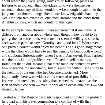
about where they were going, routes to be followed, places or
features to avoid, etc., that individuals who were themselves
uncertain about any of these would be wise enough to submit to the
judgement of those amongst them more knowledgeable than they.
Yet, I ran into two examples, one from Barrow and the other from
Anaktuvuk Pass, which ran counter to this logic.
In the example from Barrow, it was apparent that if one traveller
differed from another about where each thought they ought to be
going, then at some point, when neither seemed willing to submit,
each was prepared to say: "Goodbye and good luck." Whichever
one proved correct would enjoy the benefits of his good judgement;
while the other would have to pay the penalty of being both wrong
and stubborn. Subsequently, when I was in Anaktuvuk Pass, I asked
whether this kind of problem ever afflicted travellers there, and I
found out that it did, meaning that there might be contention over
how to resolve the uncertainty, but this was not without sensitivity to
the feelings of the one who had become disoriented. More
importantly, there was evidence of a sense of responsibility for the
less well-oriented person’s safety that seemed as unnatural as the
lack of such a concern — even if only on an occasional basis — had
been at Barrow.
To start with the Barrow case: my respondent attributed the problem
he’d had with his travel companion to a conflict of wills that