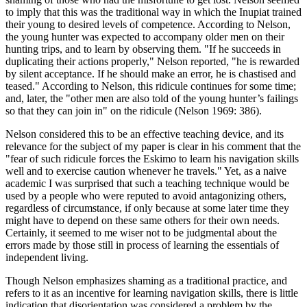
to imply that this was the traditional way in which the Inupiat trained
their young to desired levels of competence. According to Nelson,
the young hunter was expected to accompany older men on their
hunting trips, and to learn by observing them. "If he succeeds in
duplicating their actions properly," Nelson reported, "he is rewarded
by silent acceptance. If he should make an error, he is chastised and
teased." According to Nelson, this ridicule continues for some time;
and, later, the "other men are also told of the young hunter’s failings
so that they can join in" on the ridicule (Nelson 1969: 386).
Nelson considered this to be an effective teaching device, and its
relevance for the subject of my paper is clear in his comment that the
"fear of such ridicule forces the Eskimo to learn his navigation skills
well and to exercise caution whenever he travels." Yet, as a naive
academic I was surprised that such a teaching technique would be
used by a people who were reputed to avoid antagonizing others,
regardless of circumstance, if only because at some later time they
might have to depend on these same others for their own needs.
Certainly, it seemed to me wiser not to be judgmental about the
errors made by those still in process of learning the essentials of
independent living.
Though Nelson emphasizes shaming as a traditional practice, and
refers to it as an incentive for learning navigation skills, there is little
indication that disorientation was considered a problem by the