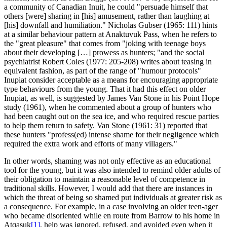
a community of Canadian Inuit, he could "persuade himself that
others [were] sharing in [his] amusement, rather than laughing at
[his] downfall and humiliation." Nicholas Gubser (1965: 111) hints
at a similar behaviour pattern at Anaktuvuk Pass, when he refers to
the "great pleasure" that comes from "joking with teenage boys
about their developing […] prowess as hunters; "and the social
psychiatrist Robert Coles (1977: 205-208) writes about teasing in
equivalent fashion, as part of the range of "humour protocols"
Inupiat consider acceptable as a means for encouraging appropriate
type behaviours from the young. That it had this effect on older
Inupiat, as well, is suggested by James Van Stone in his Point Hope
study (1961), when he commented about a group of hunters who
had been caught out on the sea ice, and who required rescue parties
to help them return to safety. Van Stone (1961: 31) reported that
these hunters "profess(ed) intense shame for their negligence which
required the extra work and efforts of many villagers."
In other words, shaming was not only effective as an educational
tool for the young, but it was also intended to remind older adults of
their obligation to maintain a reasonable level of competence in
traditional skills. However, I would add that there are instances in
which the threat of being so shamed put individuals at greater risk as
a consequence. For example, in a case involving an older teen-ager
who became disoriented while en route from Barrow to his home in
Atqasuk
[1]
, help was ignored, refused, and avoided even when it