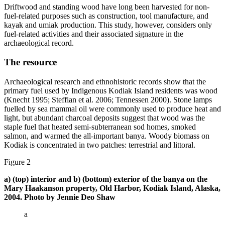
Driftwood and standing wood have long been harvested for non-
fuel-related purposes such as construction, tool manufacture, and
kayak and umiak production. This study, however, considers only
fuel-related activities and their associated signature in the
archaeological record.
The resource
Archaeological research and ethnohistoric records show that the
primary fuel used by Indigenous Kodiak Island residents was wood
(Knecht 1995; Steffian et al. 2006; Tennessen 2000). Stone lamps
fuelled by sea mammal oil were commonly used to produce heat and
light, but abundant charcoal deposits suggest that wood was the
staple fuel that heated semi-subterranean sod homes, smoked
salmon, and warmed the all-important banya. Woody biomass on
Kodiak is concentrated in two patches: terrestrial and littoral.
Figure 2
a) (top) interior and b) (bottom) exterior of the banya on the
Mary Haakanson property, Old Harbor, Kodiak Island, Alaska,
2004. Photo by Jennie Deo Shaw
a