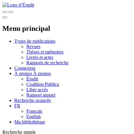
Menu principal
Types de publications
Revues
Thèses et mémoires
Livres et actes
Rapports de recherche
Connexion
À propos
À propos
Érudit
Coalition Publica
Libre accès
Rapport annuel
Recherche avancée
FR
Français
English
Ma bibliothèque
Recherche simple