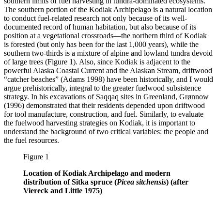
southern limits of fuel harvesting in tundra-dominated ecosystems.
The southern portion of the Kodiak Archipelago is a natural location
to conduct fuel-related research not only because of its well-
documented record of human habitation, but also because of its
position at a vegetational crossroads—the northern third of Kodiak
is forested (but only has been for the last 1,000 years), while the
southern two-thirds is a mixture of alpine and lowland tundra devoid
of large trees (Figure 1). Also, since Kodiak is adjacent to the
powerful Alaska Coastal Current and the Alaskan Stream, driftwood
“catcher beaches” (Adams 1998) have been historically, and I would
argue prehistorically, integral to the greater fuelwood subsistence
strategy. In his excavations of Saqqaq sites in Greenland, Grønnow
(1996) demonstrated that their residents depended upon driftwood
for tool manufacture, construction, and fuel. Similarly, to evaluate
the fuelwood harvesting strategies on Kodiak, it is important to
understand the background of two critical variables: the people and
the fuel resources.
Figure 1
Location of Kodiak Archipelago and modern
distribution of Sitka spruce (
Picea sitchensis
) (after
Viereck and Little 1975)