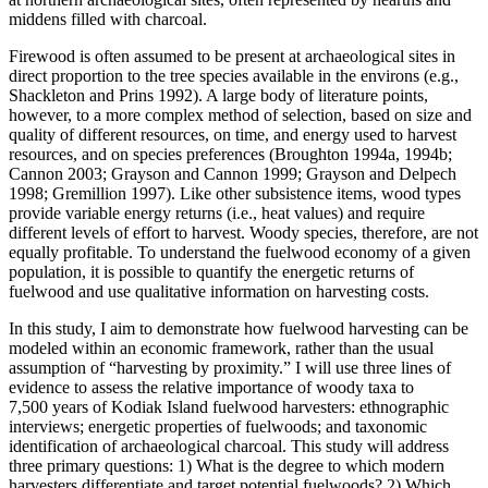
middens filled with charcoal.
Firewood is often assumed to be present at archaeological sites in
direct proportion to the tree species available in the environs (e.g.,
Shackleton and Prins 1992). A large body of literature points,
however, to a more complex method of selection, based on size and
quality of different resources, on time, and energy used to harvest
resources, and on species preferences (Broughton 1994a, 1994b;
Cannon 2003; Grayson and Cannon 1999; Grayson and Delpech
1998; Gremillion 1997). Like other subsistence items, wood types
provide variable energy returns (i.e., heat values) and require
different levels of effort to harvest. Woody species, therefore, are not
equally profitable. To understand the fuelwood economy of a given
population, it is possible to quantify the energetic returns of
fuelwood and use qualitative information on harvesting costs.
In this study, I aim to demonstrate how fuelwood harvesting can be
modeled within an economic framework, rather than the usual
assumption of “harvesting by proximity.” I will use three lines of
evidence to assess the relative importance of woody taxa to
7,500 years of Kodiak Island fuelwood harvesters: ethnographic
interviews; energetic properties of fuelwoods; and taxonomic
identification of archaeological charcoal. This study will address
three primary questions: 1) What is the degree to which modern
harvesters differentiate and target potential fuelwoods? 2) Which