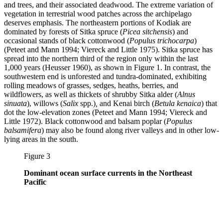
and trees, and their associated deadwood. The extreme variation of
vegetation in terrestrial wood patches across the archipelago
deserves emphasis. The northeastern portions of Kodiak are
dominated by forests of Sitka spruce (
Picea sitchensis
) and
occasional stands of black cottonwood (
Populus trichocarpa
)
(Peteet and Mann 1994; Viereck and Little 1975). Sitka spruce has
spread into the northern third of the region only within the last
1,000 years (Heusser 1960), as shown in Figure 1. In contrast, the
southwestern end is unforested and tundra-dominated, exhibiting
rolling meadows of grasses, sedges, heaths, berries, and
wildflowers, as well as thickets of shrubby Sitka alder (
Alnus
sinuata
), willows (
Salix
spp.)
,
and Kenai birch (
Betula kenaica
) that
dot the low-elevation zones (Peteet and Mann 1994; Viereck and
Little 1972). Black cottonwood and balsam poplar (
Populus
balsamifera
) may also be found along river valleys and in other low-
lying areas in the south.
Figure 3
Dominant ocean surface currents in the Northeast
Pacific