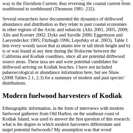
way to the Davidson Current, thus reversing the coastal current from
southbound to northbound (Thomson 1981: 232).
Several researchers have documented the dynamics of driftwood
abundance and distribution as they relate to past coastal economies
in other regions of the Arctic and subarctic (Alix 2001, 2005, 2009;
Alix and Koester 2002; Dyke and Savelle 2000; Eggertsson and
Laeyendecker 1995; Fitzhugh 1996; Lepofsky et al. 2003). Table 1
lists every woody taxon that a) attains tree or tall shrub height and b)
is or was found at any time during the Holocene between the
California and Kodiak coastlines, since all are potential driftwood
source areas. These taxa are and were potential candidates for
driftwood arriving on Kodiak beaches. I have not included
palaeoecological or abundance information here, but see Shaw
(2008 Tables 2.1, 2.3) for a summary of modern and past species’
distributions.
Modern fuelwood harvesters of Kodiak
Ethnographic information, in the form of interviews with modern
fuelwood gatherers from Old Harbor, on the southeast coast of
Kodiak Island, was used to answer the first question of this research:
what is the degree to which modern harvesters differentiate and
target potential fuelwoods? My assumption was that wood