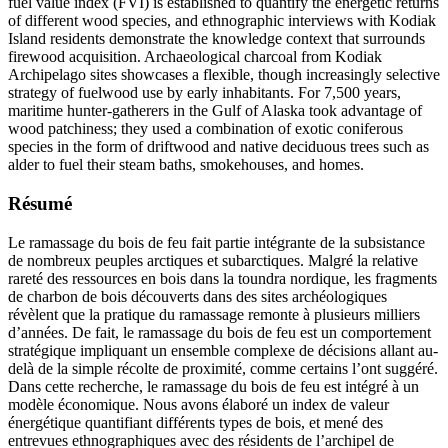
fuel value index (FVI) is established to quantify the energetic returns
of different wood species, and ethnographic interviews with Kodiak
Island residents demonstrate the knowledge context that surrounds
firewood acquisition. Archaeological charcoal from Kodiak
Archipelago sites showcases a flexible, though increasingly selective
strategy of fuelwood use by early inhabitants. For 7,500 years,
maritime hunter-gatherers in the Gulf of Alaska took advantage of
wood patchiness; they used a combination of exotic coniferous
species in the form of driftwood and native deciduous trees such as
alder to fuel their steam baths, smokehouses, and homes.
Résumé
Le ramassage du bois de feu fait partie intégrante de la subsistance
de nombreux peuples arctiques et subarctiques. Malgré la relative
rareté des ressources en bois dans la toundra nordique, les fragments
de charbon de bois découverts dans des sites archéologiques
révèlent que la pratique du ramassage remonte à plusieurs milliers
d’années. De fait, le ramassage du bois de feu est un comportement
stratégique impliquant un ensemble complexe de décisions allant au-
delà de la simple récolte de proximité, comme certains l’ont suggéré.
Dans cette recherche, le ramassage du bois de feu est intégré à un
modèle économique. Nous avons élaboré un index de valeur
énergétique quantifiant différents types de bois, et mené des
entrevues ethnographiques avec des résidents de l’archipel de