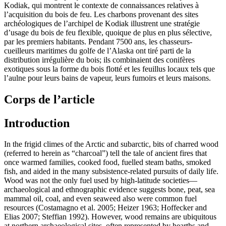
Kodiak, qui montrent le contexte de connaissances relatives à
l’acquisition du bois de feu. Les charbons provenant des sites
archéologiques de l’archipel de Kodiak illustrent une stratégie
d’usage du bois de feu flexible, quoique de plus en plus sélective,
par les premiers habitants. Pendant 7500 ans, les chasseurs-
cueilleurs maritimes du golfe de l’Alaska ont tiré parti de la
distribution irrégulière du bois; ils combinaient des conifères
exotiques sous la forme du bois flotté et les feuillus locaux tels que
l’aulne pour leurs bains de vapeur, leurs fumoirs et leurs maisons.
Corps de l’article
Introduction
In the frigid climes of the Arctic and subarctic, bits of charred wood
(referred to herein as “charcoal”) tell the tale of ancient fires that
once warmed families, cooked food, fuelled steam baths, smoked
fish, and aided in the many subsistence-related pursuits of daily life.
Wood was not the only fuel used by high-latitude societies—
archaeological and ethnographic evidence suggests bone, peat, sea
mammal oil, coal, and even seaweed also were common fuel
resources (Costamagno et al. 2005; Heizer 1963; Hoffecker and
Elias 2007; Steffian 1992). However, wood remains are ubiquitous
at northern archaeological sites, often represented by hearths and