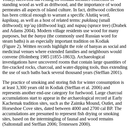
standing wood as well as driftwood, and the importance of wood
permeates all aspects of island culture. In fact, driftwood collection
has been critical enough to warrant a specific Alutiiq word,
kapilaaq
, as well as a host of related terms:
pukilaaq
(small
driftwood);
tep’aq
(driftwood log); and
napaq
(spruce tree) (Drabek
and Adams 2004). Modern village residents use wood for many
purposes, but the
banya
(the commonly used Russian word for
steam baths) is an especially important tradition on Kodiak
(Figure 2). Written records highlight the role of banyas as social and
medicinal venues where extended families and neighbours would
convene (Holmberg 1985 [1855-1863]). Archaeological
investigations have uncovered rooms that contain large quantities of
fire-cracked rocks, charcoal, and water-dipping tools, thus extending
the use of such baths back several thousand years (Steffian 2001).
The practice of smoking and storing fish for winter consumption is
at least 3,300 years old in Kodiak (Steffian et al. 2006) and
represents another end-use category for fuelwood. Large charcoal
accumulations start to appear in the archaeological record at Early
Kachemak tradition sites, such as the Zaimka Mound, Outlet, and
Horseshoe Cove sites, dated between 4000 and 2700 cal BP. The
accumulations are presumed to represent fish drying or smoking
sites, based on the intermingling of faunal and wood remains
(Saltonstall and Steffian 2006; Tennessen 2000).