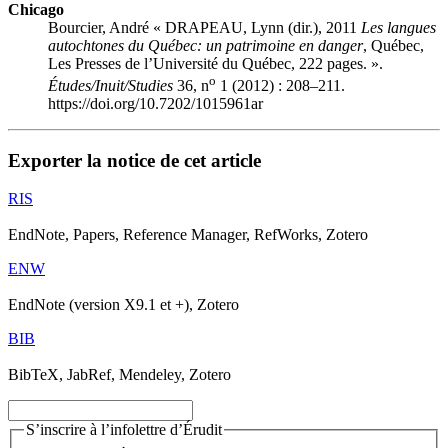
Chicago
Bourcier, André « DRAPEAU, Lynn (dir.), 2011
Les langues
autochtones du Québec: un patrimoine en danger
, Québec,
Les Presses de l’Université du Québec, 222 pages. ».
o
Études/Inuit/Studies
36, n
1 (2012) : 208–211.
https://doi.org/10.7202/1015961ar
Exporter la notice de cet article
RIS
EndNote, Papers, Reference Manager, RefWorks, Zotero
ENW
EndNote (version X9.1 et +), Zotero
BIB
BibTeX, JabRef, Mendeley, Zotero
S’inscrire à l’infolettre d’Érudit