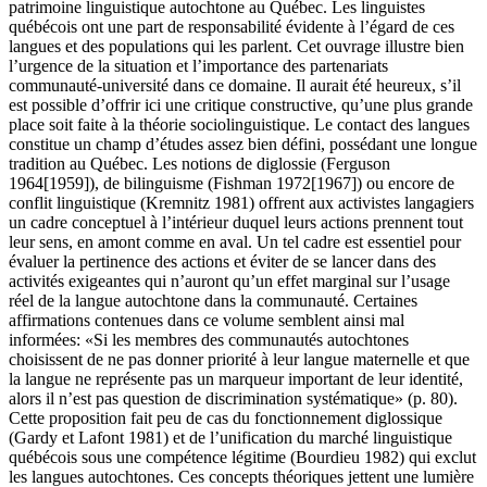
patrimoine linguistique autochtone au Québec. Les linguistes
québécois ont une part de responsabilité évidente à l’égard de ces
langues et des populations qui les parlent. Cet ouvrage illustre bien
l’urgence de la situation et l’importance des partenariats
communauté-université dans ce domaine. Il aurait été heureux, s’il
est possible d’offrir ici une critique constructive, qu’une plus grande
place soit faite à la théorie sociolinguistique. Le contact des langues
constitue un champ d’études assez bien défini, possédant une longue
tradition au Québec. Les notions de diglossie (Ferguson
1964[1959]), de bilinguisme (Fishman 1972[1967]) ou encore de
conflit linguistique (Kremnitz 1981) offrent aux activistes langagiers
un cadre conceptuel à l’intérieur duquel leurs actions prennent tout
leur sens, en amont comme en aval. Un tel cadre est essentiel pour
évaluer la pertinence des actions et éviter de se lancer dans des
activités exigeantes qui n’auront qu’un effet marginal sur l’usage
réel de la langue autochtone dans la communauté. Certaines
affirmations contenues dans ce volume semblent ainsi mal
informées: «Si les membres des communautés autochtones
choisissent de ne pas donner priorité à leur langue maternelle et que
la langue ne représente pas un marqueur important de leur identité,
alors il n’est pas question de discrimination systématique» (p. 80).
Cette proposition fait peu de cas du fonctionnement diglossique
(Gardy et Lafont 1981) et de l’unification du marché linguistique
québécois sous une compétence légitime (Bourdieu 1982) qui exclut
les langues autochtones. Ces concepts théoriques jettent une lumière