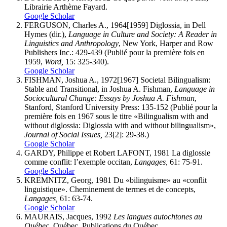
Librairie Arthème Fayard.
Google Scholar
FERGUSON, Charles A., 1964[1959] Diglossia, in Dell
Hymes (dir.),
Language in Culture and Society: A Reader in
Linguistics and Anthropology
, New York, Harper and Row
Publishers Inc.: 429-439 (Publié pour la première fois en
1959,
Word,
15: 325-340).
Google Scholar
FISHMAN, Joshua A., 1972[1967] Societal Bilingualism:
Stable and Transitional, in Joshua A. Fishman,
Language in
Sociocultural Change: Essays by Joshua A. Fishman
,
Stanford, Stanford University Press: 135-152 (Publié pour la
première fois en 1967 sous le titre «Bilingualism with and
without diglossia: Diglossia with and without bilingualism»,
Journal of Social Issues,
23[2]: 29-38.)
Google Scholar
GARDY, Philippe et Robert LAFONT, 1981 La diglossie
comme conflit: l’exemple occitan,
Langages,
61: 75-91.
Google Scholar
KREMNITZ, Georg, 1981 Du «bilinguisme» au «conflit
linguistique». Cheminement de termes et de concepts,
Langages,
61: 63-74.
Google Scholar
MAURAIS, Jacques, 1992
Les langues autochtones au
Québec
, Québec, Publications du Québec.