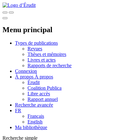
Menu principal
Types de publications
Revues
Thèses et mémoires
Livres et actes
Rapports de recherche
Connexion
À propos
À propos
Érudit
Coalition Publica
Libre accès
Rapport annuel
Recherche avancée
FR
Français
English
Ma bibliothèque
Recherche simple