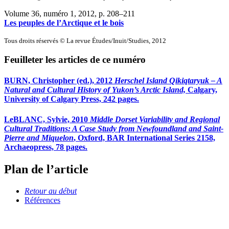
Volume 36, numéro 1, 2012
, p. 208–211
Les peuples de l’Arctique et le bois
Tous droits réservés © La revue Études/Inuit/Studies, 2012
Feuilleter les articles de ce numéro
BURN, Christopher (ed.), 2012
Herschel Island Qikiqtaryuk – A
Natural and Cultural History of Yukon’s Arctic Island,
Calgary,
University of Calgary Press, 242 pages.
LeBLANC, Sylvie, 2010
Middle Dorset Variability and Regional
Cultural Traditions: A Case Study from Newfoundland and Saint-
Pierre and Miquelon
, Oxford, BAR International Series 2158,
Archaeopress, 78 pages.
Plan de l’article
Retour au début
Références