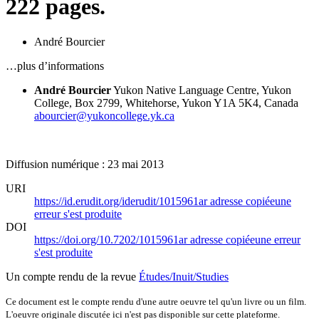
222 pages.
André Bourcier
…plus d’informations
André Bourcier
Yukon Native Language Centre, Yukon
College, Box 2799, Whitehorse, Yukon Y1A 5K4, Canada
abourcier@yukoncollege.yk.ca
Diffusion numérique : 23 mai 2013
URI
https://id.erudit.org/iderudit/1015961ar
adresse copiée
une
erreur s'est produite
DOI
https://doi.org/10.7202/1015961ar
adresse copiée
une erreur
s'est produite
Un compte rendu de la revue
Études/Inuit/Studies
Ce document est le compte rendu d'une autre oeuvre tel qu'un livre ou un film.
L'oeuvre originale discutée ici n'est pas disponible sur cette plateforme.