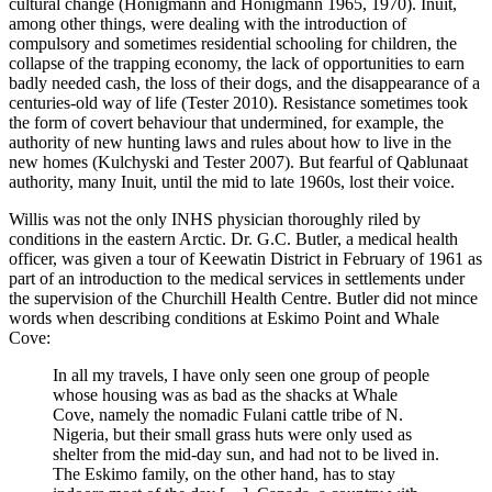
cultural change (Honigmann and Honigmann 1965, 1970). Inuit,
among other things, were dealing with the introduction of
compulsory and sometimes residential schooling for children, the
collapse of the trapping economy, the lack of opportunities to earn
badly needed cash, the loss of their dogs, and the disappearance of a
centuries-old way of life (Tester 2010). Resistance sometimes took
the form of covert behaviour that undermined, for example, the
authority of new hunting laws and rules about how to live in the
new homes (Kulchyski and Tester 2007). But fearful of Qablunaat
authority, many Inuit, until the mid to late 1960s, lost their voice.
Willis was not the only INHS physician thoroughly riled by
conditions in the eastern Arctic. Dr. G.C. Butler, a medical health
officer, was given a tour of Keewatin District in February of 1961 as
part of an introduction to the medical services in settlements under
the supervision of the Churchill Health Centre. Butler did not mince
words when describing conditions at Eskimo Point and Whale
Cove:
In all my travels, I have only seen one group of people
whose housing was as bad as the shacks at Whale
Cove, namely the nomadic Fulani cattle tribe of N.
Nigeria, but their small grass huts were only used as
shelter from the mid-day sun, and had not to be lived in.
The Eskimo family, on the other hand, has to stay