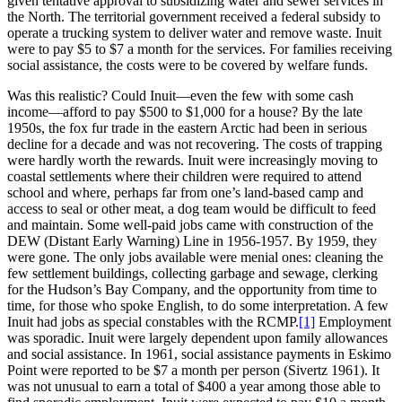
given tentative approval to subsidizing water and sewer services in
the North. The territorial government received a federal subsidy to
operate a trucking system to deliver water and remove waste. Inuit
were to pay $5 to $7 a month for the services. For families receiving
social assistance, the costs were to be covered by welfare funds.
Was this realistic? Could Inuit—even the few with some cash
income—afford to pay $500 to $1,000 for a house? By the late
1950s, the fox fur trade in the eastern Arctic had been in serious
decline for a decade and was not recovering. The costs of trapping
were hardly worth the rewards. Inuit were increasingly moving to
coastal settlements where their children were required to attend
school and where, perhaps far from one’s land-based camp and
access to seal or other meat, a dog team would be difficult to feed
and maintain. Some well-paid jobs came with construction of the
DEW (Distant Early Warning) Line in 1956-1957. By 1959, they
were gone. The only jobs available were menial ones: cleaning the
few settlement buildings, collecting garbage and sewage, clerking
for the Hudson’s Bay Company, and the opportunity from time to
time, for those who spoke English, to do some interpretation. A few
Inuit had jobs as special constables with the RCMP.
[1]
Employment
was sporadic. Inuit were largely dependent upon family allowances
and social assistance. In 1961, social assistance payments in Eskimo
Point were reported to be $7 a month per person (Sivertz 1961). It
was not unusual to earn a total of $400 a year among those able to