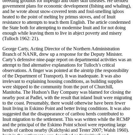
breeding grounds for impetigo and other skin diseases. He derided
government plans for economic development (fishing and whaling),
and he wrote about snow-covered tents and foul-smelling igloos
heated to the point of melting by primus stoves, and of Inuit
resistance to attempts to teach them English. The article condemned
the State both for attempting to modernise Inuit and for not doing
enough while leaving them to live in abject poverty and misery
(Tulloch 1962: 21).
George Carty, Acting Director of the Northern Administration
Branch of NANR, drew up a response for the Deputy Minister.
Carty’s defensive nine-page report on departmental activities was an
attempt to find alternative explanations for Tulloch’s critical
observations. A finger was pointed at the airstrip (the responsibility
of the Department of Transport). It was inadequate. It was also
irrelevant to explaining housing conditions, as building supplies
were shipped to the community from the port of Churchill,
Manitoba. The Hudson’s Bay Company was blamed for closing the
nearby post at Padlei, with the result that inland Inuit were migrating
to the coast. Presumably, there would otherwise have been fewer
Inuit living in Eskimo Point and better living conditions. It was also
suggested that the disappearance of caribou herds contributed to
Inuit migration to the settlement. This was written while the RCMP
and the principal of the Eskimo Point school were reporting large
herds of caribou nearby (Kulchyski and Tester 2007; Walsh 1960).