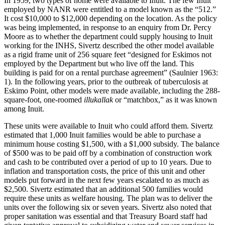
In 1959, two types of home were available to Inuit. The few Inuit
employed by NANR were entitled to a model known as the “512.”
It cost $10,000 to $12,000 depending on the location. As the policy
was being implemented, in response to an enquiry from Dr. Percy
Moore as to whether the department could supply housing to Inuit
working for the INHS, Sivertz described the other model available
as a rigid frame unit of 256 square feet “designed for Eskimos not
employed by the Department but who live off the land. This
building is paid for on a rental purchase agreement” (Saulnier 1963:
1). In the following years, prior to the outbreak of tuberculosis at
Eskimo Point, other models were made available, including the 288-
square-foot, one-roomed
illukallak
or “matchbox,” as it was known
among Inuit.
These units were available to Inuit who could afford them. Sivertz
estimated that 1,000 Inuit families would be able to purchase a
minimum house costing $1,500, with a $1,000 subsidy. The balance
of $500 was to be paid off by a combination of construction work
and cash to be contributed over a period of up to 10 years. Due to
inflation and transportation costs, the price of this unit and other
models put forward in the next few years escalated to as much as
$2,500. Sivertz estimated that an additional 500 families would
require these units as welfare housing. The plan was to deliver the
units over the following six or seven years. Sivertz also noted that
proper sanitation was essential and that Treasury Board staff had