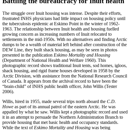
Battling the bureaucracy for Inuit health
The struggle over Inuit housing was intense. Despite their efforts,
frustrated INHS physicians had little impact on housing policy until
the tuberculosis epidemic at Eskimo Point in the winter of 1962-
1963. The relationship between Inuit health and housing fuelled
growing concern as increasing numbers of Inuit relocated to
settlements in the mid-1950s. With no alternatives and finding Arctic
dumps to be a wealth of material left behind after construction of the
DEW Line, they built shack housing, as may be seen in photos
presented in the publication
Eskimo Mortality and Housing
(Department of National Health and Welfare 1960). This
photographic record shows traditional Inuit tents, sod homes, igloos,
shack housing, and rigid frame houses developed in 1958 by the
Arctic Division, with assistance from the National Research Council
of Canada. It appears from the archival record to have been the
“brain-child” of INHS public health officer, John Willis (Tester
2006).
Willis, hired in 1955, made several trips north aboard the
C.D.
Howe
as part of its annual patrol of the eastern Arctic. He was
appalled by what he saw. Willis kept a photographic record and used
it in an attempt to persuade the Northern Administration Branch to
provide housing that met basic health and occupancy standards.
While the text of
Eskimo Mortality and Housing
was being