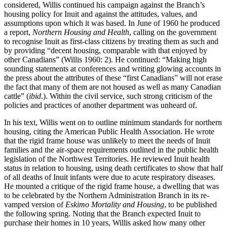
considered, Willis continued his campaign against the Branch’s
housing policy for Inuit and against the attitudes, values, and
assumptions upon which it was based. In June of 1960 he produced
a report,
Northern Housing and Health
, calling on the government
to recognise Inuit as first-class citizens by treating them as such and
by providing “decent housing, comparable with that enjoyed by
other Canadians” (Willis 1960: 2). He continued: “Making high
sounding statements at conferences and writing glowing accounts in
the press about the attributes of these “first Canadians” will not erase
the fact that many of them are not housed as well as many Canadian
cattle” (
ibid
.). Within the civil service, such strong criticism of the
policies and practices of another department was unheard of.
In his text, Willis went on to outline minimum standards for northern
housing, citing the American Public Health Association. He wrote
that the rigid frame house was unlikely to meet the needs of Inuit
families and the air-space requirements outlined in the public health
legislation of the Northwest Territories. He reviewed Inuit health
status in relation to housing, using death certificates to show that half
of all deaths of Inuit infants were due to acute respiratory diseases.
He mounted a critique of the rigid frame house, a dwelling that was
to be celebrated by the Northern Administration Branch in its re-
vamped version of
Eskimo Mortality and Housing
, to be published
the following spring. Noting that the Branch expected Inuit to
purchase their homes in 10 years, Willis asked how many other