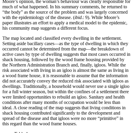
Moore’s opinion, the woman’s behaviour was clearly responsible for
much of what happened. In his summary comments, he returned to
“the body” as the source of the problem and was largely concerned
with the epidemiology of the disease. (
ibid
.: 9). While Moore’s
paper illustrates an effort to apply a medical model to the epidemic,
his community map suggests a different focus.
The map located and classified every dwelling in the settlement.
Setting aside bacillary cases—as the type of dwelling in which they
occurred cannot be determined from the map—the breakdown of
active cases by type of dwelling suggests that most cases occurred in
shack housing, followed by the wood frame housing provided by
the Northern Administration Branch and, finally, igloos. While the
risk associated with living in an igloo is almost the same as living in
a wood frame house, it is reasonable to assume that the information
did not accurately convey the reduced risk associated with igloos as
dwellings. Traditionally, a household would never use a single igloo
for a full winter season, but within the confines of a settlement there
were limited opportunities to rebuild an igloo. Sanitary and health
conditions after many months of occupation would be less than
ideal. A close reading of the map suggests that living conditions in
shack housing contributed significantly to the development and
spread of the disease and that igloos were no more “primitive” in
this regard than the wood frame houses.