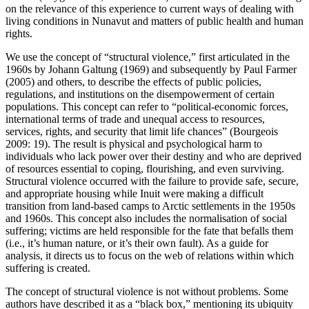
on the relevance of this experience to current ways of dealing with
living conditions in Nunavut and matters of public health and human
rights.
We use the concept of “structural violence,” first articulated in the
1960s by Johann Galtung (1969) and subsequently by Paul Farmer
(2005) and others, to describe the effects of public policies,
regulations, and institutions on the disempowerment of certain
populations. This concept can refer to “political-economic forces,
international terms of trade and unequal access to resources,
services, rights, and security that limit life chances” (Bourgeois
2009: 19). The result is physical and psychological harm to
individuals who lack power over their destiny and who are deprived
of resources essential to coping, flourishing, and even surviving.
Structural violence occurred with the failure to provide safe, secure,
and appropriate housing while Inuit were making a difficult
transition from land-based camps to Arctic settlements in the 1950s
and 1960s. This concept also includes the normalisation of social
suffering; victims are held responsible for the fate that befalls them
(i.e., it’s human nature, or it’s their own fault). As a guide for
analysis, it directs us to focus on the web of relations within which
suffering is created.
The concept of structural violence is not without problems. Some
authors have described it as a “black box,” mentioning its ubiquity