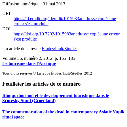
Diffusion numérique : 31 mai 2013
URI
https://id.erudit.org/iderudit/1015983ar
adresse copiée
une
erreur s'est produite
DOI
https://doi.org/10.7202/1015983ar
adresse copiée
une erreur
s'est produite
Un article de la revue
Études/Inuit/Studies
Volume 36, numéro 2, 2012
, p. 165–185
Le tourisme dans l'Arctique
Tous droits réservés © La revue Études/Inuit/Studies, 2012
Feuilleter les articles de ce numéro
Ittoqqortoormiit et le développement touristique dans le
Scoresby Sund (Groenland)
The commemoration of the dead in contemporary Asiatic Yupik
ritual space