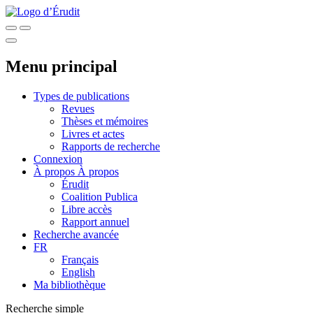
Menu principal
Types de publications
Revues
Thèses et mémoires
Livres et actes
Rapports de recherche
Connexion
À propos
À propos
Érudit
Coalition Publica
Libre accès
Rapport annuel
Recherche avancée
FR
Français
English
Ma bibliothèque
Recherche simple