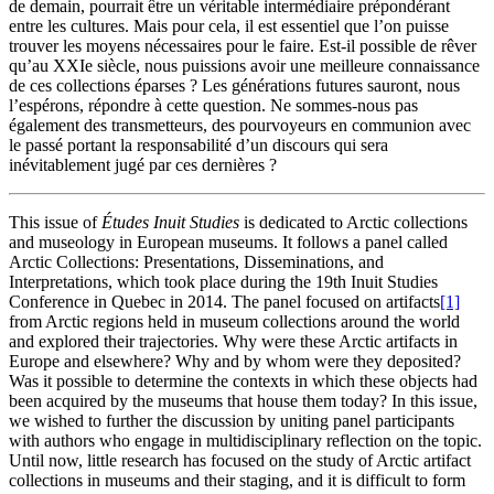
de demain, pourrait être un véritable intermédiaire prépondérant
entre les cultures. Mais pour cela, il est essentiel que l’on puisse
trouver les moyens nécessaires pour le faire. Est-il possible de rêver
qu’au XXIe siècle, nous puissions avoir une meilleure connaissance
de ces collections éparses ? Les générations futures sauront, nous
l’espérons, répondre à cette question. Ne sommes-nous pas
également des transmetteurs, des pourvoyeurs en communion avec
le passé portant la responsabilité d’un discours qui sera
inévitablement jugé par ces dernières ?
This issue of
Études Inuit Studies
is dedicated to Arctic collections
and museology in European museums. It follows a panel called
Arctic Collections: Presentations, Disseminations, and
Interpretations, which took place during the 19th Inuit Studies
Conference in Quebec in 2014. The panel focused on artifacts
[1]
from Arctic regions held in museum collections around the world
and explored their trajectories. Why were these Arctic artifacts in
Europe and elsewhere? Why and by whom were they deposited?
Was it possible to determine the contexts in which these objects had
been acquired by the museums that house them today? In this issue,
we wished to further the discussion by uniting panel participants
with authors who engage in multidisciplinary reflection on the topic.
Until now, little research has focused on the study of Arctic artifact
collections in museums and their staging, and it is difficult to form