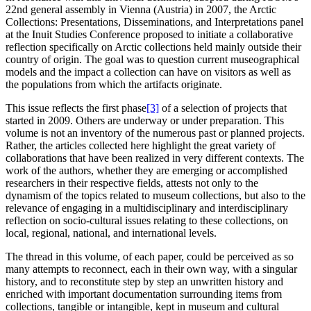
22nd general assembly in Vienna (Austria) in 2007, the Arctic
Collections: Presentations, Disseminations, and Interpretations panel
at the Inuit Studies Conference proposed to initiate a collaborative
reflection specifically on Arctic collections held mainly outside their
country of origin. The goal was to question current museographical
models and the impact a collection can have on visitors as well as
the populations from which the artifacts originate.
This issue reflects the first phase
[3]
of a selection of projects that
started in 2009. Others are underway or under preparation. This
volume is not an inventory of the numerous past or planned projects.
Rather, the articles collected here highlight the great variety of
collaborations that have been realized in very different contexts. The
work of the authors, whether they are emerging or accomplished
researchers in their respective fields, attests not only to the
dynamism of the topics related to museum collections, but also to the
relevance of engaging in a multidisciplinary and interdisciplinary
reflection on socio-cultural issues relating to these collections, on
local, regional, national, and international levels.
The thread in this volume, of each paper, could be perceived as so
many attempts to reconnect, each in their own way, with a singular
history, and to reconstitute step by step an unwritten history and
enriched with important documentation surrounding items from
collections, tangible or intangible, kept in museum and cultural