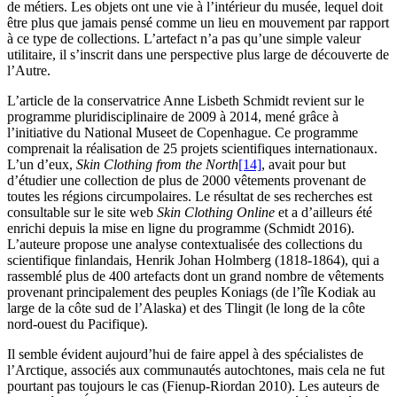
de métiers. Les objets ont une vie à l’intérieur du musée, lequel doit
être plus que jamais pensé comme un lieu en mouvement par rapport
à ce type de collections. L’artefact n’a pas qu’une simple valeur
utilitaire, il s’inscrit dans une perspective plus large de découverte de
l’Autre.
L’article de la conservatrice Anne Lisbeth Schmidt revient sur le
programme pluridisciplinaire de 2009 à 2014, mené grâce à
l’initiative du National Museet de Copenhague. Ce programme
comprenait la réalisation de 25 projets scientifiques internationaux.
L’un d’eux,
Skin Clothing from the North
[14]
, avait pour but
d’étudier une collection de plus de 2000 vêtements provenant de
toutes les régions circumpolaires. Le résultat de ses recherches est
consultable sur le site web
Skin Clothing Online
et a d’ailleurs été
enrichi depuis la mise en ligne du programme (Schmidt 2016).
L’auteure propose une analyse contextualisée des collections du
scientifique finlandais, Henrik Johan Holmberg (1818-1864), qui a
rassemblé plus de 400 artefacts dont un grand nombre de vêtements
provenant principalement des peuples Koniags (de l’île Kodiak au
large de la côte sud de l’Alaska) et des Tlingit (le long de la côte
nord-ouest du Pacifique).
Il semble évident aujourd’hui de faire appel à des spécialistes de
l’Arctique, associés aux communautés autochtones, mais cela ne fut
pourtant pas toujours le cas (Fienup-Riordan 2010). Les auteurs de