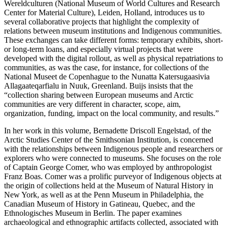
Wereldculturen (National Museum of World Cultures and Research
Center for Material Culture), Leiden, Holland, introduces us to
several collaborative projects that highlight the complexity of
relations between museum institutions and Indigenous communities.
These exchanges can take different forms: temporary exhibits, short-
or long-term loans, and especially virtual projects that were
developed with the digital rollout, as well as physical repatriations to
communities, as was the case, for instance, for collections of the
National Museet de Copenhague to the Nunatta Katersugaasivia
Allagaateqarfialu in Nuuk, Greenland. Buijs insists that the
“collection sharing between European museums and Arctic
communities are very different in character, scope, aim,
organization, funding, impact on the local community, and results.”
In her work in this volume, Bernadette Driscoll Engelstad, of the
Arctic Studies Center of the Smithsonian Institution, is concerned
with the relationships between Indigenous people and researchers or
explorers who were connected to museums. She focuses on the role
of Captain George Comer, who was employed by anthropologist
Franz Boas. Comer was a prolific purveyor of Indigenous objects at
the origin of collections held at the Museum of Natural History in
New York, as well as at the Penn Museum in Philadelphia, the
Canadian Museum of History in Gatineau, Quebec, and the
Ethnologisches Museum in Berlin. The paper examines
archaeological and ethnographic artifacts collected, associated with