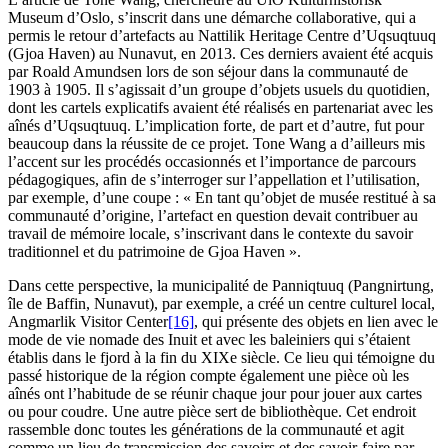
Museum d’Oslo, s’inscrit dans une démarche collaborative, qui a
permis le retour d’artefacts au Nattilik Heritage Centre d’Uqsuqtuuq
(Gjoa Haven) au Nunavut, en 2013. Ces derniers avaient été acquis
par Roald Amundsen lors de son séjour dans la communauté de
1903 à 1905. Il s’agissait d’un groupe d’objets usuels du quotidien,
dont les cartels explicatifs avaient été réalisés en partenariat avec les
aînés d’Uqsuqtuuq. L’implication forte, de part et d’autre, fut pour
beaucoup dans la réussite de ce projet. Tone Wang a d’ailleurs mis
l’accent sur les procédés occasionnés et l’importance de parcours
pédagogiques, afin de s’interroger sur l’appellation et l’utilisation,
par exemple, d’une coupe : « En tant qu’objet de musée restitué à sa
communauté d’origine, l’artefact en question devait contribuer au
travail de mémoire locale, s’inscrivant dans le contexte du savoir
traditionnel et du patrimoine de Gjoa Haven ».
Dans cette perspective, la municipalité de Panniqtuuq (Pangnirtung,
île de Baffin, Nunavut), par exemple, a créé un centre culturel local,
Angmarlik Visitor Center
[16]
, qui présente des objets en lien avec le
mode de vie nomade des Inuit et avec les baleiniers qui s’étaient
établis dans le fjord à la fin du XIXe siècle. Ce lieu qui témoigne du
passé historique de la région compte également une pièce où les
aînés ont l’habitude de se réunir chaque jour pour jouer aux cartes
ou pour coudre. Une autre pièce sert de bibliothèque. Cet endroit
rassemble donc toutes les générations de la communauté et agit
comme un lieu de transmission des savoirs et des savoir-faire par