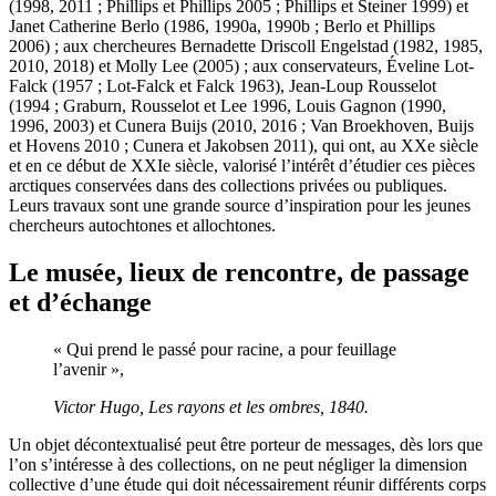
(1998, 2011 ; Phillips et Phillips 2005 ; Phillips et Steiner 1999) et
Janet Catherine Berlo (1986, 1990a, 1990b ; Berlo et Phillips
2006) ; aux chercheures Bernadette Driscoll Engelstad (1982, 1985,
2010, 2018) et Molly Lee (2005) ; aux conservateurs, Éveline Lot-
Falck (1957 ; Lot-Falck et Falck 1963), Jean-Loup Rousselot
(1994 ; Graburn, Rousselot et Lee 1996, Louis Gagnon (1990,
1996, 2003) et Cunera Buijs (2010, 2016 ; Van Broekhoven, Buijs
et Hovens 2010 ; Cunera et Jakobsen 2011), qui ont, au XXe siècle
et en ce début de XXIe siècle, valorisé l’intérêt d’étudier ces pièces
arctiques conservées dans des collections privées ou publiques.
Leurs travaux sont une grande source d’inspiration pour les jeunes
chercheurs autochtones et allochtones.
Le musée, lieux de rencontre, de passage
et d’échange
« Qui prend le passé pour racine, a pour feuillage
l’avenir »,
Victor Hugo,
Les rayons et les ombres
, 1840.
Un objet décontextualisé peut être porteur de messages, dès lors que
l’on s’intéresse à des collections, on ne peut négliger la dimension
collective d’une étude qui doit nécessairement réunir différents corps