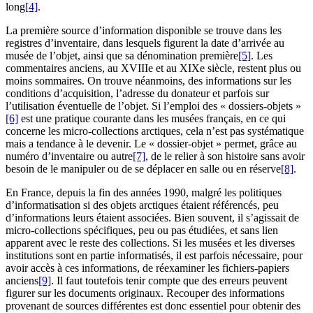
long
[4]
.
La première source d’information disponible se trouve dans les
registres d’inventaire, dans lesquels figurent la date d’arrivée au
musée de l’objet, ainsi que sa dénomination première
[5]
. Les
commentaires anciens, au XVIIIe et au XIXe siècle, restent plus ou
moins sommaires. On trouve néanmoins, des informations sur les
conditions d’acquisition, l’adresse du donateur et parfois sur
l’utilisation éventuelle de l’objet. Si l’emploi des « dossiers-objets »
[6]
est une pratique courante dans les musées français, en ce qui
concerne les micro-collections arctiques, cela n’est pas systématique
mais a tendance à le devenir. Le « dossier-objet » permet, grâce au
numéro d’inventaire ou autre
[7]
, de le relier à son histoire sans avoir
besoin de le manipuler ou de se déplacer en salle ou en réserve
[8]
.
En France, depuis la fin des années 1990, malgré les politiques
d’informatisation si des objets arctiques étaient référencés, peu
d’informations leurs étaient associées. Bien souvent, il s’agissait de
micro-collections spécifiques, peu ou pas étudiées, et sans lien
apparent avec le reste des collections. Si les musées et les diverses
institutions sont en partie informatisés, il est parfois nécessaire, pour
avoir accès à ces informations, de réexaminer les fichiers-papiers
anciens
[9]
. Il faut toutefois tenir compte que des erreurs peuvent
figurer sur les documents originaux. Recouper des informations
provenant de sources différentes est donc essentiel pour obtenir des