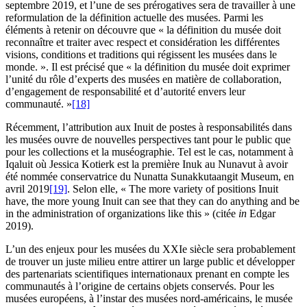
septembre 2019, et l’une de ses prérogatives sera de travailler à une
reformulation de la définition actuelle des musées. Parmi les
éléments à retenir on découvre que « la définition du musée doit
reconnaître et traiter avec respect et considération les différentes
visions, conditions et traditions qui régissent les musées dans le
monde. ». Il est précisé que « la définition du musée doit exprimer
l’unité du rôle d’experts des musées en matière de collaboration,
d’engagement de responsabilité et d’autorité envers leur
communauté. »
[18]
Récemment, l’attribution aux Inuit de postes à responsabilités dans
les musées ouvre de nouvelles perspectives tant pour le public que
pour les collections et la muséographie. Tel est le cas, notamment à
Iqaluit où Jessica Kotierk est la première Inuk au Nunavut à avoir
été nommée conservatrice du Nunatta Sunakkutaangit Museum, en
avril 2019
[19]
. Selon elle, « The more variety of positions Inuit
have, the more young Inuit can see that they can do anything and be
in the administration of organizations like this » (citée
in
Edgar
2019).
L’un des enjeux pour les musées du XXIe siècle sera probablement
de trouver un juste milieu entre attirer un large public et développer
des partenariats scientifiques internationaux prenant en compte les
communautés à l’origine de certains objets conservés. Pour les
musées européens, à l’instar des musées nord-américains, le musée