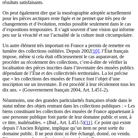
résultats satisfaisants.
On peut également dire que la muséographie adoptée actuellement
pour les pièces arctiques reste figée et ne permet que très peu de
changements et d’évolution, rendus possible seulement dans le cas
d’expositions temporaires. Il s’agit souvent d’une vision qui informe
peu sur la vivacité et sur l’actualité de la culture inuit circumpolaire.
Un autre élément très important en France a permis de remettre en
lumière des collections oubliées. Depuis 2002
[10]
, l’État français
impose, même si cela était officieusement le cas auparavant, de
procéder au récolement des collections, c’est-à-dire de vérifier la
localisation des pièces inscrites dans l’inventaire des musées publics
dépendant de l’État et des collectivités territoriales. La loi précise
que « les collections des musées de France font l’objet d’une
inscription sur un inventaire. Il est procédé à leur récolement tous les
dix ans. » (Gouvernement français 2004, Art. L451-2).
Néanmoins, une des grandes particularités françaises réside dans le
statut même des objets rentrant dans les collections publiques : « Les
biens constituant les collections des musées de France appartenant à
une personne publique font partie de leur domaine public et sont, à
ce titre, inaliénables. » (
Ibid.
, Art. L451-5)
[11]
. Ce point qui existe
depuis l’Ancien Régime, implique qu’un item ne peut sortir du
domaine public. Il ne peut donc ni être échangé, donné, ou vendu.