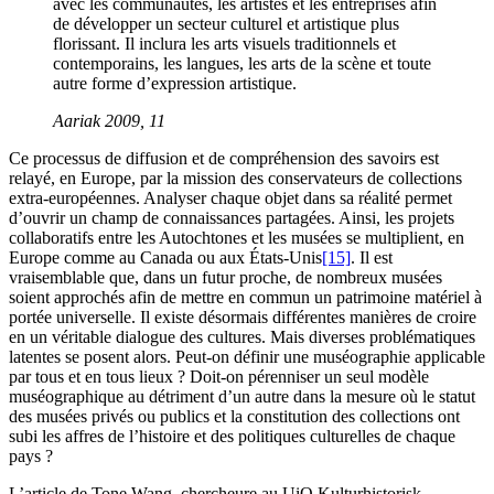
avec les communautés, les artistes et les entreprises afin
de développer un secteur culturel et artistique plus
florissant. Il inclura les arts visuels traditionnels et
contemporains, les langues, les arts de la scène et toute
autre forme d’expression artistique.
Aariak 2009, 11
Ce processus de diffusion et de compréhension des savoirs est
relayé, en Europe, par la mission des conservateurs de collections
extra-européennes. Analyser chaque objet dans sa réalité permet
d’ouvrir un champ de connaissances partagées. Ainsi, les projets
collaboratifs entre les Autochtones et les musées se multiplient, en
Europe comme au Canada ou aux États-Unis
[15]
. Il est
vraisemblable que, dans un futur proche, de nombreux musées
soient approchés afin de mettre en commun un patrimoine matériel à
portée universelle. Il existe désormais différentes manières de croire
en un véritable dialogue des cultures. Mais diverses problématiques
latentes se posent alors. Peut-on définir une muséographie applicable
par tous et en tous lieux ? Doit-on pérenniser un seul modèle
muséographique au détriment d’un autre dans la mesure où le statut
des musées privés ou publics et la constitution des collections ont
subi les affres de l’histoire et des politiques culturelles de chaque
pays ?
L’article de Tone Wang, chercheure au UiO Kulturhistorisk