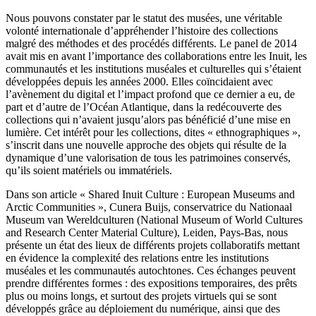
Nous pouvons constater par le statut des musées, une véritable
volonté internationale d’appréhender l’histoire des collections
malgré des méthodes et des procédés différents. Le panel de 2014
avait mis en avant l’importance des collaborations entre les Inuit, les
communautés et les institutions muséales et culturelles qui s’étaient
développées depuis les années 2000. Elles coïncidaient avec
l’avènement du digital et l’impact profond que ce dernier a eu, de
part et d’autre de l’Océan Atlantique, dans la redécouverte des
collections qui n’avaient jusqu’alors pas bénéficié d’une mise en
lumière. Cet intérêt pour les collections, dites « ethnographiques »,
s’inscrit dans une nouvelle approche des objets qui résulte de la
dynamique d’une valorisation de tous les patrimoines conservés,
qu’ils soient matériels ou immatériels.
Dans son article « Shared Inuit Culture : European Museums and
Arctic Communities », Cunera Buijs, conservatrice du Nationaal
Museum van Wereldculturen (National Museum of World Cultures
and Research Center Material Culture), Leiden, Pays-Bas, nous
présente un état des lieux de différents projets collaboratifs mettant
en évidence la complexité des relations entre les institutions
muséales et les communautés autochtones. Ces échanges peuvent
prendre différentes formes : des expositions temporaires, des prêts
plus ou moins longs, et surtout des projets virtuels qui se sont
développés grâce au déploiement du numérique, ainsi que des