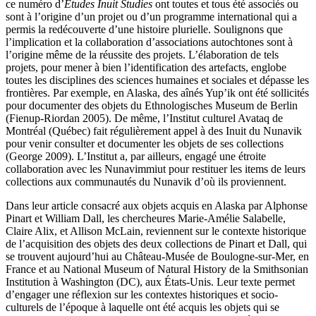
ce numéro d’
Études Inuit Studies
ont toutes et tous été associés ou
sont à l’origine d’un projet ou d’un programme international qui a
permis la redécouverte d’une histoire plurielle. Soulignons que
l’implication et la collaboration d’associations autochtones sont à
l’origine même de la réussite des projets. L’élaboration de tels
projets, pour mener à bien l’identification des artefacts, englobe
toutes les disciplines des sciences humaines et sociales et dépasse les
frontières. Par exemple, en Alaska, des aînés Yup’ik ont été sollicités
pour documenter des objets du Ethnologisches Museum de Berlin
(Fienup-Riordan 2005). De même, l’Institut culturel Avataq de
Montréal (Québec) fait régulièrement appel à des Inuit du Nunavik
pour venir consulter et documenter les objets de ses collections
(George 2009). L’Institut a, par ailleurs, engagé une étroite
collaboration avec les Nunavimmiut pour restituer les items de leurs
collections aux communautés du Nunavik d’où ils proviennent.
Dans leur article consacré aux objets acquis en Alaska par Alphonse
Pinart et William Dall, les chercheures Marie-Amélie Salabelle,
Claire Alix, et Allison McLain, reviennent sur le contexte historique
de l’acquisition des objets des deux collections de Pinart et Dall, qui
se trouvent aujourd’hui au Château-Musée de Boulogne-sur-Mer, en
France et au National Museum of Natural History de la Smithsonian
Institution à Washington (DC), aux États-Unis. Leur texte permet
d’engager une réflexion sur les contextes historiques et socio-
culturels de l’époque à laquelle ont été acquis les objets qui se