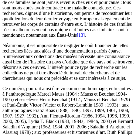
de ces familles ne sont jamais revenus chez eux et pour cause : tous
sont morts après avoir contracté une maladie contagieuse. Ces
recherches, dignes d’une historienne, ont permis de reconstituer leur
quotidien lors de leur dernier voyage en Europe mais également de
retrouver les corps de certains d’entre eux. L’histoire de ces familles
n’est malheureusement pas unique et d’autres cas similaires sont à
mentionner, notamment aux États-Unis
[13]
.
Néanmoins, il est impossible de négliger le coût financier de telles
recherches liées aux aléas d’une documentation parfois éparse.
S’intéresser aux collections des musées nécessite une connaissance
aussi bien de l’histoire du pays d’origine que des pays où se trouvent
désormais ces oeuvres. L’intérêt pour ce type de recherche sur les
collections ne peut être dissocié du travail de chercheurs et de
chercheures qui nous ont précédés et se sont intéressés à ce sujet.
Ce numéro, pourrait ainsi être vu comme un hommage, entre autres :
à l’anthropologue Marcel Mauss (1904 ; Mauss et Beuchat 1904-
1905) et ses élèves Henri Beuchat (1912 ; Mauss et Beuchat 1979)
et Paul-Émile Victor (Victor et Robert-Lamblin 1989 ; 1993) ; aux
anthropologues Franz Boas (1888, 1896, 1897, 1899, 1901, 1904,
1907, 1927, 1932), Ann Fienup-Riordan (1986, 1994, 1996, 1999,
2000, 2005), Lydia T. Black (1983, 1984a, 1984b, 2003) et Bernard
Saladin d’Anglure (1962, 1984, 2001, 2006 ; Saladin d’Anglure et
Alasuaq 1978) ; aux professeures et historiennes d’art, Ruth Phillips