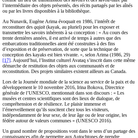
l’intermédiaire des objets présentés, des récits partagés par les aînés
ou par les livres disponibles à la bibliothèque.
Au Nunavik, Eugène Arima évoquait en 1986, l’intérêt de
reconstituer des
qajait
(kayak, au pluriel) pour les exposer et
transmettre les savoirs inhérents à sa conception : « Au cours des
trente dernières années, il est arrivé de temps à autres que des
embarcations traditionnelles aient été construites à des fins
d’exposition et de préservation, de sorte que la technique de
conception des kayaks est bien vivante. », selon Arima (1986, 29)
[17]
. Aujourd’hui, l’Institut culturel Avataq s’inscrit dans cette même
démarche de restitution des objets aux communautés et de
reconstitution. Des projets similaires existent ailleurs au Canada.
Lors de la Journée mondiale de la science au service de la paix et du
développement le 10 novembre 2016, Irina Bokova, Directrice
générale de l’UNESCO, mentionnait dans son discours : « Les
musées et centres scientifiques sont des lieux de dialogue, de
compréhension et de résilience. Le plaisir immense et
l’émerveillement qu’ils suscitent chez tous les visiteurs,
indépendamment de leur sexe, de leur âge ou de leur origine, les
fédère autour de valeurs communes » (UNESCO 2016).
Un grand nombre de propositions vont dans le sens d’un partage des
connaissances afin de permettre aux Autochtones de prendre