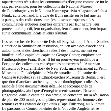
rapatriements réels dans les communautés d’origine comme ce fut le
cas, par exemple, pour les collections du National Museet
de Copenhague vers le Nunatta Katersugaasivia Allagaateqarfialu à
Nuuk, au Groenland. L’article de Buijs insiste sur le fait que les
« partages des collections entre les musées européens et les
communautés arctiques sont très différents par leur nature, leur
portée, leur objectif, leur organisation, leur financement, leur impact
sur la communauté locale et leurs résultats ».
Les recherches de Bernadette Driscoll Engelstad, de l’Arctic Studies
Center de la Smithsonian Institution, en lien avec des associations
autochtones et des chercheurs reliés à des musées, mettent en
lumière le rôle capital du capitaine George Comer, employé par
l’anthropologue Franz Boas. Il fut un pourvoyeur prolifique à
l’origine des collections conséquentes conservées à l’American
Museum of Natural History de New York, mais également au Penn
Museum de Philadelphie, au Musée canadien de l’histoire de
Gatineau (Québec) et à l’Ethnologisches Museum de Berlin. Il est
question d’artefacts archéologiques et ethnologiques collectés,
associés à une documentation détaillée et accompagnés de
photographies, ainsi que d’enregistrements sonores. Driscoll
Engelstad, dans le cadre de son article, se concentre sur la réalisation
de plus de 200 moulages en plâtre, représentant des hommes, des
femmes et des enfants de Qatiktalik (Cape Fullerton), au Nunavut.
Le parcours de Comer, baleinier de la Nouvelle-Angleterre, se