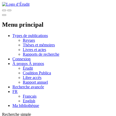
Menu principal
Types de publications
Revues
Thèses et mémoires
Livres et actes
Rapports de recherche
Connexion
À propos
À propos
Érudit
Coalition Publica
Libre accès
Rapport annuel
Recherche avancée
FR
Français
English
Ma bibliothèque
Recherche simple