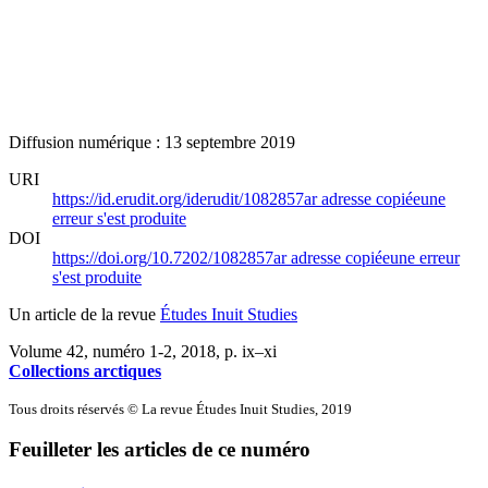
Diffusion numérique : 13 septembre 2019
URI
https://id.erudit.org/iderudit/1082857ar
adresse copiée
une
erreur s'est produite
DOI
https://doi.org/10.7202/1082857ar
adresse copiée
une erreur
s'est produite
Un article de la revue
Études Inuit Studies
Volume 42, numéro 1-2, 2018
, p. ix–xi
Collections arctiques
Tous droits réservés © La revue Études Inuit Studies, 2019
Feuilleter les articles de ce numéro