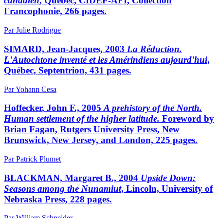
canadien
, Québec, CIDEF-AFI, Collection
Francophonie, 266 pages.
Par Julie Rodrigue
SIMARD, Jean-Jacques, 2003
La Réduction.
L'Autochtone inventé et les Amérindiens aujourd'hui
,
Québec, Septentrion, 431 pages.
Par Yohann Cesa
Hoffecker
, John F., 2005
A prehistory of the North.
Human settlement of the higher latitude.
Foreword by
Brian Fagan, Rutgers University Press, New
Brunswick, New Jersey, and London, 225 pages.
Par Patrick Plumet
BLACKMAN, Margaret B., 2004
Upside Down:
Seasons among the Nunamiut
, Lincoln, University of
Nebraska Press, 228 pages.
Par William Schneider