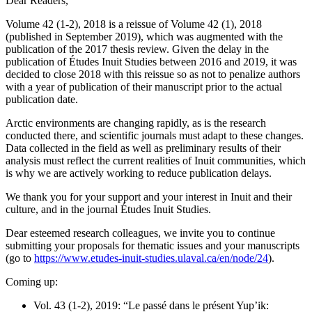
Dear Readers,
Volume 42 (1-2), 2018 is a reissue of Volume 42 (1), 2018
(published in September 2019), which was augmented with the
publication of the 2017 thesis review. Given the delay in the
publication of Études Inuit Studies between 2016 and 2019, it was
decided to close 2018 with this reissue so as not to penalize authors
with a year of publication of their manuscript prior to the actual
publication date.
Arctic environments are changing rapidly, as is the research
conducted there, and scientific journals must adapt to these changes.
Data collected in the field as well as preliminary results of their
analysis must reflect the current realities of Inuit communities, which
is why we are actively working to reduce publication delays.
We thank you for your support and your interest in Inuit and their
culture, and in the journal Études Inuit Studies.
Dear esteemed research colleagues, we invite you to continue
submitting your proposals for thematic issues and your manuscripts
(go to
https://www.etudes-inuit-studies.ulaval.ca/en/node/24
).
Coming up:
Vol. 43 (1-2), 2019: “Le passé dans le présent Yup’ik: