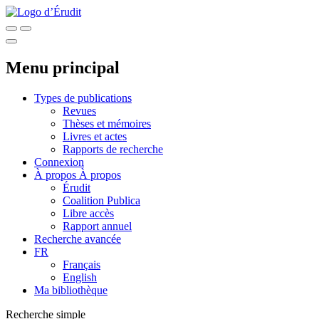
Menu principal
Types de publications
Revues
Thèses et mémoires
Livres et actes
Rapports de recherche
Connexion
À propos
À propos
Érudit
Coalition Publica
Libre accès
Rapport annuel
Recherche avancée
FR
Français
English
Ma bibliothèque
Recherche simple