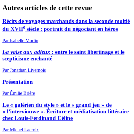
Autres articles de cette revue
Récits de voyages marchands dans la seconde moitié
e
du XVII
siècle : portrait du négociant en héros
Par Isabelle Morlin
La valse aux adieux
: entre le saint libertinage et le
scepticisme enchanté
Par Jonathan Livernois
Présentation
Par Émilie Brière
Le « galérien du style » et le « grand jeu » de
« l’interviouwe ». Écriture et médiatisation littéraire
chez Louis-Ferdinand Céline
Par Michel Lacroix