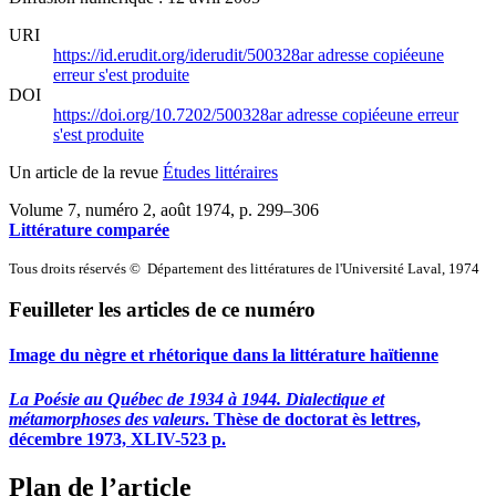
URI
https://id.erudit.org/iderudit/500328ar
adresse copiée
une
erreur s'est produite
DOI
https://doi.org/10.7202/500328ar
adresse copiée
une erreur
s'est produite
Un article de la revue
Études littéraires
Volume 7, numéro 2, août 1974
, p. 299–306
Littérature comparée
Tous droits réservés © Département des littératures de l'Université Laval, 1974
Feuilleter les articles de ce numéro
Image du nègre et rhétorique dans la littérature haïtienne
La Poésie au Québec de 1934 à 1944. Dialectique et
métamorphoses des valeurs
. Thèse de doctorat ès lettres,
décembre 1973, XLIV-523 p.
Plan de l’article