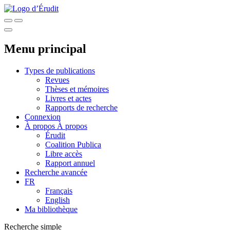
Menu principal
Types de publications
Revues
Thèses et mémoires
Livres et actes
Rapports de recherche
Connexion
À propos
À propos
Érudit
Coalition Publica
Libre accès
Rapport annuel
Recherche avancée
FR
Français
English
Ma bibliothèque
Recherche simple