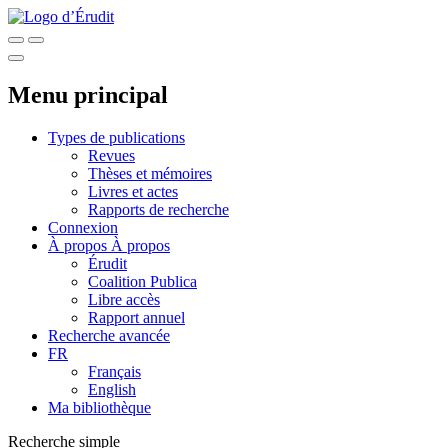
Menu principal
Types de publications
Revues
Thèses et mémoires
Livres et actes
Rapports de recherche
Connexion
À propos
À propos
Érudit
Coalition Publica
Libre accès
Rapport annuel
Recherche avancée
FR
Français
English
Ma bibliothèque
Recherche simple