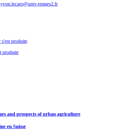
yvon.lecaro@univ-rennes2.fr
 s'est produite
t produite
enges and prospects of urban agriculture
aine en Suisse