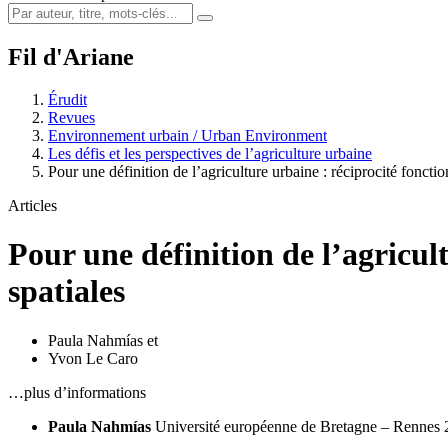
Fil d'Ariane
Érudit
Revues
Environnement urbain / Urban Environment
Les défis et les perspectives de l’agriculture urbaine
Pour une définition de l’agriculture urbaine : réciprocité foncti
Articles
Pour une définition de l’agricult
spatiales
Paula Nahmías
et
Yvon Le Caro
…plus d’informations
Paula Nahmías
Université européenne de Bretagne – Rennes 