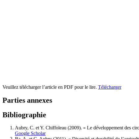
Veuillez télécharger l’article en PDF pour le lire.
Télécharger
Parties annexes
Bibliographie
Aubry
, C. et Y.
Chiffoleau
(2009). « Le développement des circuit
Google Scholar
Ba,
A. et C.
Aubry
(2011). « Diversité et durabilité de l’agricu