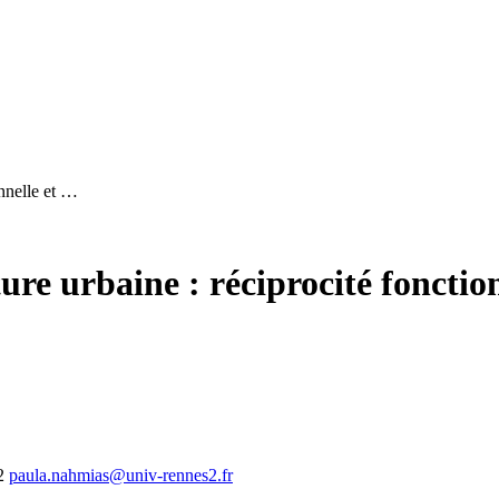
onnelle et …
ure urbaine : réciprocité fonction
2
paula.nahmias@univ-rennes2.fr