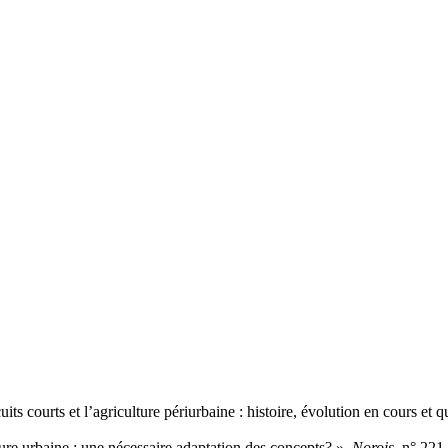
s courts et l’agriculture périurbaine : histoire, évolution en cours et q
lture urbaine : une nécessaire adaptation des concepts? »,
Norois
, n° 221,