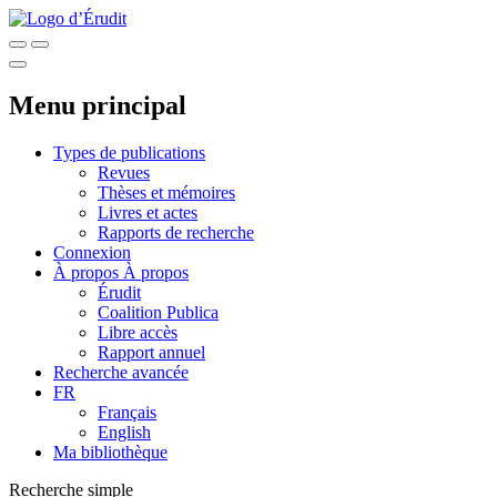
Menu principal
Types de publications
Revues
Thèses et mémoires
Livres et actes
Rapports de recherche
Connexion
À propos
À propos
Érudit
Coalition Publica
Libre accès
Rapport annuel
Recherche avancée
FR
Français
English
Ma bibliothèque
Recherche simple